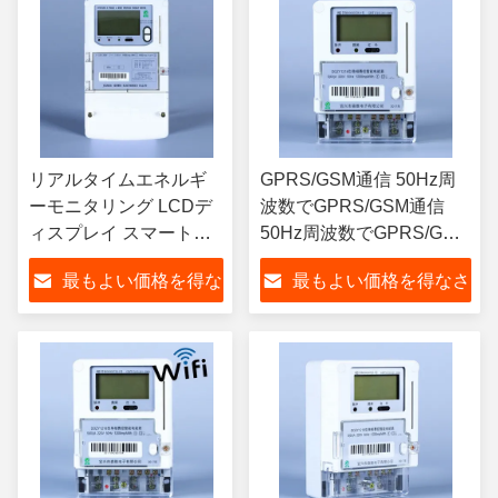
リアルタイムエネルギ
GPRS/GSM通信 50Hz周
ーモニタリング LCDデ
波数でGPRS/GSM通信
ィスプレイ スマートプ
50Hz周波数でGPRS/GSM
リペイドエネルギーメ
通信 50Hz周波数で
最もよい価格を得な
最もよい価格を得なさ
ーターとGPRS/GSM通
GPRS/GSM通信
信
さい
い