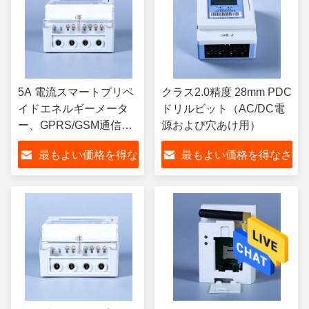
5A 電流スマートプリペ
クラス2.0精度 28mm PDC
イドエネルギーメータ
ドリルビット（AC/DC電
ー、GPRS/GSM通信、
源および穴あけ用）
AC/DC電源、および最
最もよい価格を得な
最もよい価格を得なさ
適なエネルギー管理
さい
い