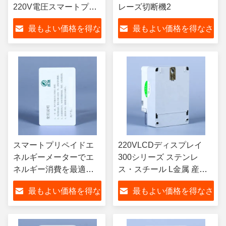
220V電圧スマートプリ
レーズ切断機2
ペイドエネルギーメー
最もよい価格を得な
最もよい価格を得なさ
ター
さい
い
スマートプリペイドエ
220VLCDディスプレイ
ネルギーメーターでエ
300シリーズ ステンレ
ネルギー消費を最適化
ス・スチール L金属 産業
する AC/DC電源 50Hz
用アプリケーションのた
最もよい価格を得な
最もよい価格を得なさ
周波数とGPRS/GSM通
めの最良の選択肢
信
さい
い