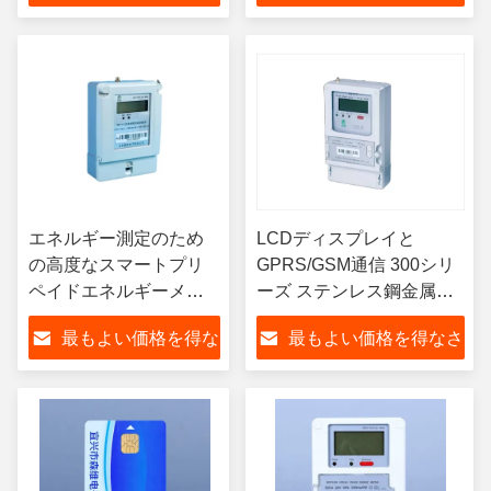
さい
い
エネルギー測定のため
LCDディスプレイと
の高度なスマートプリ
GPRS/GSM通信 300シリ
ペイドエネルギーメー
ーズ ステンレス鋼金属製
ター 電源 DC通信
ヘビーデューティー用途
最もよい価格を得な
最もよい価格を得なさ
GPRS 正確性クラス20
向け
さい
い