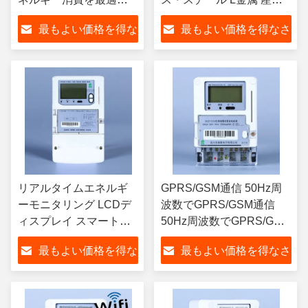
する AC/DC電源 50Hz
用アプリケーションのた
最もよい価格を得な
最もよい価格を得なさ
周波数とGPRS/GSM通
めの最良の選択肢
信
さい
い
リアルタイムエネルギ
GPRS/GSM通信 50Hz周
ーモニタリング LCDデ
波数でGPRS/GSM通信
ィスプレイ スマートプ
50Hz周波数でGPRS/GSM
リペイドエネルギーメ
通信 50Hz周波数で
最もよい価格を得な
最もよい価格を得なさ
ーターとGPRS/GSM通
GPRS/GSM通信
信
さい
い