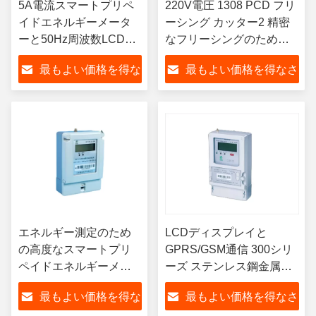
5A電流スマートプリペ
220V電圧 1308 PCD フリ
イドエネルギーメータ
ーシング カッター2 精密
ーと50Hz周波数LCDデ
なフリーシングのための
ィスプレイによるエネ
LCDディスプレイ
最もよい価格を得な
最もよい価格を得なさ
ルギー管理
さい
い
エネルギー測定のため
LCDディスプレイと
の高度なスマートプリ
GPRS/GSM通信 300シリ
ペイドエネルギーメー
ーズ ステンレス鋼金属製
ター 電源 DC通信
ヘビーデューティー用途
最もよい価格を得な
最もよい価格を得なさ
GPRS 正確性クラス20
向け