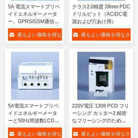
5A 電流スマートプリペ
クラス2.0精度 28mm PDC
イドエネルギーメータ
ドリルビット（AC/DC電
ー、GPRS/GSM通信、
源および穴あけ用）
AC/DC電源、および最
最もよい価格を得な
最もよい価格を得なさ
適なエネルギー管理
さい
い
5A電流スマートプリペ
220V電圧 1308 PCD フリ
イドエネルギーメータ
ーシング カッター2 精密
ーと50Hz周波数LCDデ
なフリーシングのための
ィスプレイによるエネ
LCDディスプレイ
最もよい価格を得な
最もよい価格を得なさ
ルギー管理