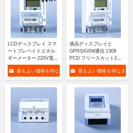
LCDディスプレイ スマ
液晶ディスプレイと
ートプレペイドエネル
GPRS/GSM通信 1308
ギーメーター 220V電圧
PCD フリースカット2の
と5A電流管理ソリュー
究極の組み合わせ
最もよい価格を得な
最もよい価格を得なさ
ション
さい
い