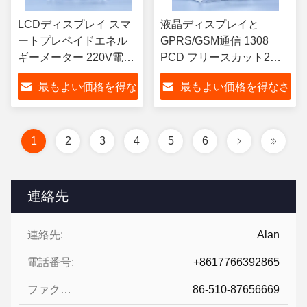
LCDディスプレイ スマ
液晶ディスプレイと
ートプレペイドエネル
GPRS/GSM通信 1308
ギーメーター 220V電圧
PCD フリースカット2の
と5A電流管理ソリュー
究極の組み合わせ
最もよい価格を得な
最もよい価格を得なさ
ション
さい
い
1
2
3
4
5
6
連絡先
連絡先:
Alan
電話番号:
+8617766392865
ファクシミリ:
86-510-87656669