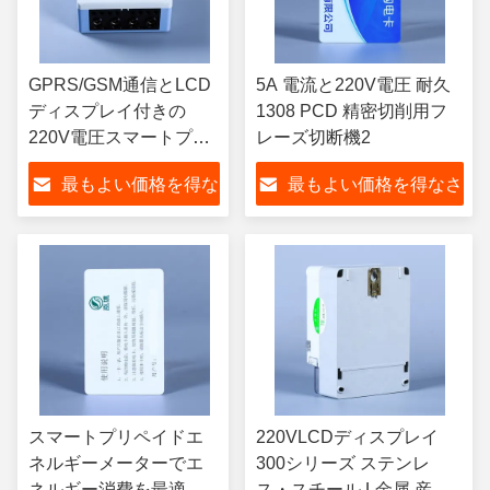
GPRS/GSM通信とLCD
5A 電流と220V電圧 耐久
ディスプレイ付きの
1308 PCD 精密切削用フ
220V電圧スマートプリ
レーズ切断機2
ペイドエネルギーメー
最もよい価格を得な
最もよい価格を得なさ
ター
さい
い
スマートプリペイドエ
220VLCDディスプレイ
ネルギーメーターでエ
300シリーズ ステンレ
ネルギー消費を最適化
ス・スチール L金属 産業