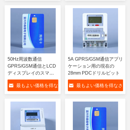
さい
い
50Hz周波数通信
5A GPRS/GSM通信アプリ
GPRS/GSM通信とLCD
ケーション用の現在の
ディスプレイのスマー
28mm PDCドリルビット
トプリペイドエネルギ
最もよい価格を得な
最もよい価格を得なさ
ーメーター
さい
い