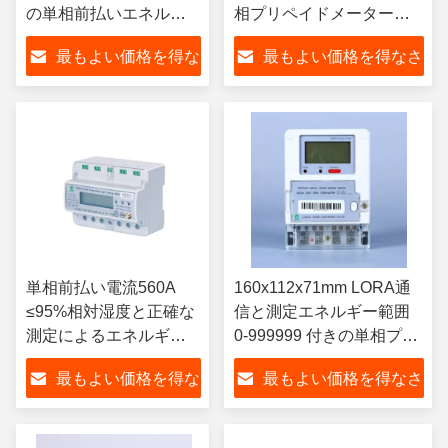
の単相前払いエネルギ
相プリペイドメーター
ーメーター
0.8kg
最もよい価格を得な
最もよい価格を得なさ
さい
い
単相前払い電流560A
160x112x71mm LORA通
≤95%相対湿度と正確な
信と測定エネルギー範囲
測定によるエネルギー
0-999999 付きの単相プリ
管理
ペイドエネルギーメータ
最もよい価格を得な
最もよい価格を得なさ
ー
さい
い