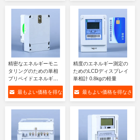
さい
い
精密なエネルギーモニ
精度のエネルギー測定の
タリングのための単相
ためのLCDディスプレイ
プリペイドエネルギー
単相計 0.8kgの軽量
メーター
最もよい価格を得な
最もよい価格を得なさ
さい
い