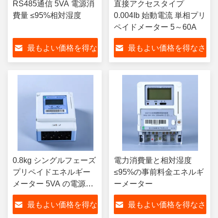
RS485通信 5VA 電源消
直接アクセスタイプ
費量 ≤95%相対湿度
0.004Ib 始動電流 単相プリ
ペイドメーター 5～60A
最もよい価格を得な
最もよい価格を得なさ
さい
い
0.8kg シングルフェーズ
電力消費量と相対湿度
プリペイドエネルギー
≤95%の事前料金エネルギ
メーター 5VA の電源消
ーメーター
費量と直接アクセス型
最もよい価格を得な
最もよい価格を得なさ
スタート電流 A 0.004Ib