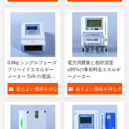
さい
い
0.8kg シングルフェーズ
電力消費量と相対湿度
プリペイドエネルギー
≤95%の事前料金エネルギ
メーター 5VA の電源消
ーメーター
費量と直接アクセス型
最もよい価格を得な
最もよい価格を得なさ
スタート電流 A 0.004Ib
さい
い