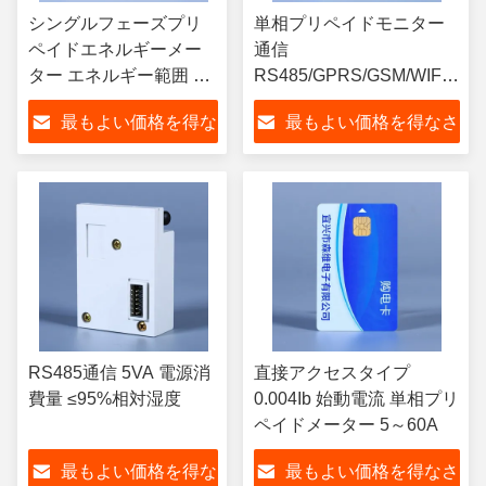
シングルフェーズプリ
単相プリペイドモニター
ペイドエネルギーメー
通信
ター エネルギー範囲 0-
RS485/GPRS/GSM/WIFI/NB
999999
-25C- 55C
最もよい価格を得な
最もよい価格を得なさ
さい
い
RS485通信 5VA 電源消
直接アクセスタイプ
費量 ≤95%相対湿度
0.004Ib 始動電流 単相プリ
ペイドメーター 5～60A
最もよい価格を得な
最もよい価格を得なさ