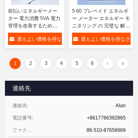
前払いエネルギーメー
5 60 プレペイド エネルギ
ター 電力消費 5VA 電力
ー メーター エネルギー モ
管理を改善するための
ニタリング の 完璧な 解決
電流線 1VA -25C- 55C
策
最もよい価格を得な
最もよい価格を得なさ
さい
い
1
2
3
4
5
6
連絡先
連絡先:
Alan
電話番号:
+8617766392865
ファクシミリ:
86-510-87656669