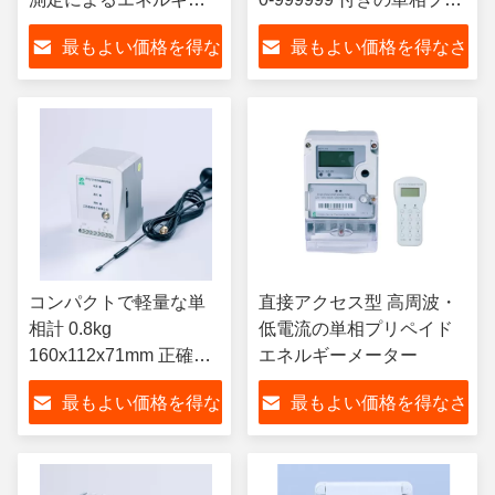
管理
ペイドエネルギーメータ
最もよい価格を得な
最もよい価格を得なさ
ー
さい
い
コンパクトで軽量な単
直接アクセス型 高周波・
相計 0.8kg
低電流の単相プリペイド
160x112x71mm 正確な
エネルギーメーター
エネルギー測定
最もよい価格を得な
最もよい価格を得なさ
さい
い