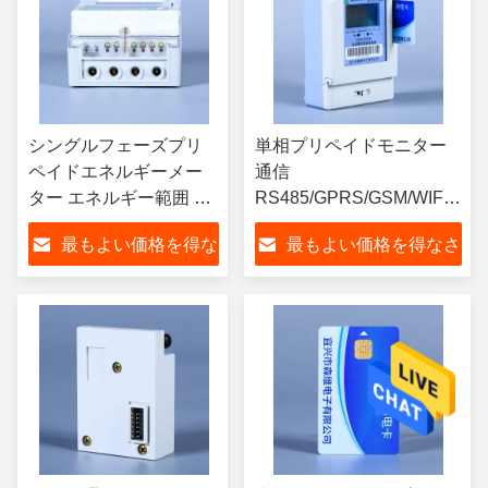
シングルフェーズプリ
単相プリペイドモニター
ペイドエネルギーメー
通信
ター エネルギー範囲 0-
RS485/GPRS/GSM/WIFI/NB
999999
-25C- 55C
最もよい価格を得な
最もよい価格を得なさ
さい
い