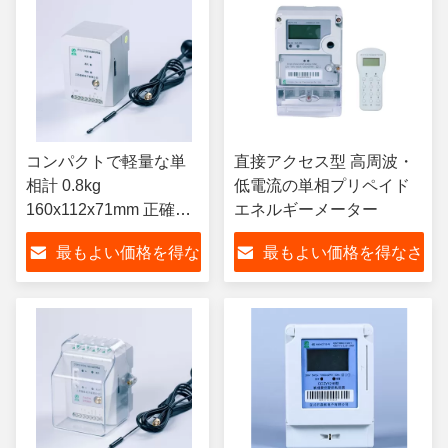
コンパクトで軽量な単
直接アクセス型 高周波・
相計 0.8kg
低電流の単相プリペイド
160x112x71mm 正確な
エネルギーメーター
エネルギー測定
最もよい価格を得な
最もよい価格を得なさ
さい
い