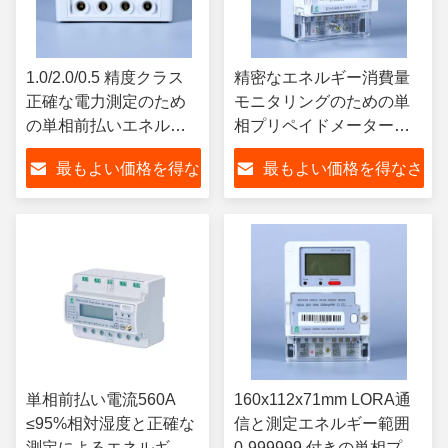
1.0/2.0/0.5 精度クラス
精密なエネルギー消費量
正確な電力測定のため
モニタリングのための単
の単相前払いエネルギ
相プリペイドメーター
ーメーター
0.8kg
最もよい価格を得な
最もよい価格を得なさ
さい
い
単相前払い電流560A
160x112x71mm LORA通
≤95%相対湿度と正確な
信と測定エネルギー範囲
測定によるエネルギー
0-999999 付きの単相プリ