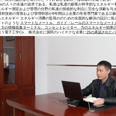
nweiの人々の永遠の追求である。私達は私達の顧客が科学的なエネルギ
ネルギー測定および管理の分野の私達の技術的な利点に完全な演劇を与
基幹技術の背骨および管理幹部が8年間以上企業の年長専門家である江蘇の
るエネルギー エネルギー消費の監視ののための全面的な解決の設計に焦
トのような:
スマートなメートル、ガイド・レールのスマートなメート
、力の情報収集ターミナル、コンセントレイター、力のエネルギー効率
救う電子工学Co.、株式会社に国民のハイテクな企業に
25の承認された