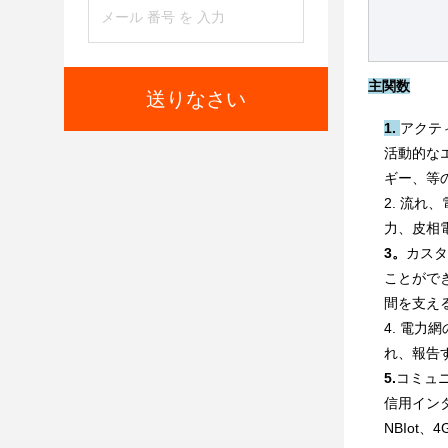
主関数
送りなさい
1. 
アクテ
活動的な
ギー、等の測
2. 流れ
力、皮相
3。
カスタ
ことがで
間を支え
4. 電力
れ、報告
5.
コミュニ
信用インタ
NBIot、4