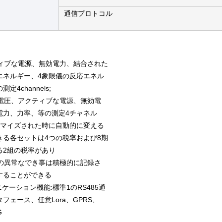
通信プロトコル
ィブな電源、無効電力、結合された
エネルギー、4象限儀の反応エネル
定4channels;
、電圧、アクティブな電源、無効電
電力、力率、等の測定4チャネル
マイズされた時に自動的に変える
きる各セットは4つの税率および8期
る2組の税率があり
網の異常なでき事は積極的に記録さ
することができる
ケーション機能:標準1のRS485通
フェース、任意Lora、GPRS、
G