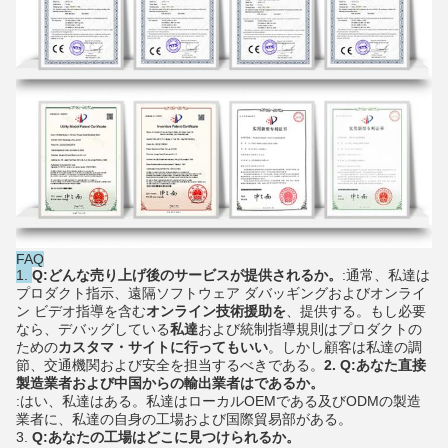
FAQ
1.
Q:どんな売り上げ後のサービスが提供されるか。
:通常、私達は
プロダクト指示、遠隔ソフトウェア ダバッギングおよびオンライ
ン ビデオ指導を含む
オンライン技術援助を
、提供する。もし必要
なら、デバッグしている
私達
および統制指導規則はプロダクトの
ための
カスタマ・サイトに行ってもいい
。しかし顧客は私達の調
節、交通機関および安全を担当するべきである。
2. Q:
あなた直接
製造業者および中国からの輸出業者はであるか。
:はい、私達はある。私達はローカルOEMである及びODMの製造
業者に、私達の自身の工場および国際貿易部がある。
3. 
Q:あなたの工場はどこに見つけられるか。