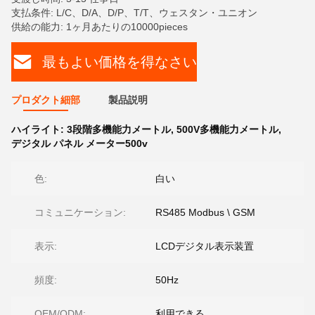
支払条件: L/C、D/A、D/P、T/T、ウェスタン・ユニオン
供給の能力: 1ヶ月あたりの10000pieces
最もよい価格を得なさい
プロダクト細部
製品説明
ハイライト:
3段階多機能力メートル
,
500V多機能力メートル
,
デジタル パネル メーター500v
色:
白い
コミュニケーション:
RS485 Modbus \ GSM
表示:
LCDデジタル表示装置
頻度:
50Hz
OEM/ODM:
利用できる