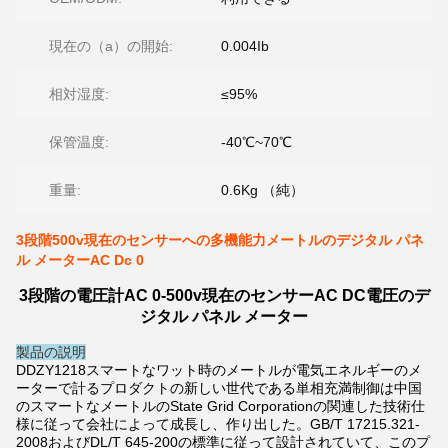
現在の（a）の開始:
0.004Ib
相対湿度:
≤95%
保管温度:
-40℃~70℃
重量:
0.6Kg （純）
3段階500v現在のセンサーへの多機能力メートルのデジタル パネ
ル メーターAC Dc 0
3段階の電圧計AC 0-500v現在のセンサーAC DC電圧のデ
ジタル パネル メーター
製品の説明
DDZY1218スマートなワット時のメートルが電気エネルギーのメ
ーターで計るプロダクトの新しい世代である単相充満制御は中国
のスマートなメートルのState Grid Corporationの関連した技術仕
様に従って会社によって成長し、作り出した。GB/T 17215.321-
2008およびDL/T 645-200の標準に従って設計されていて、このプ