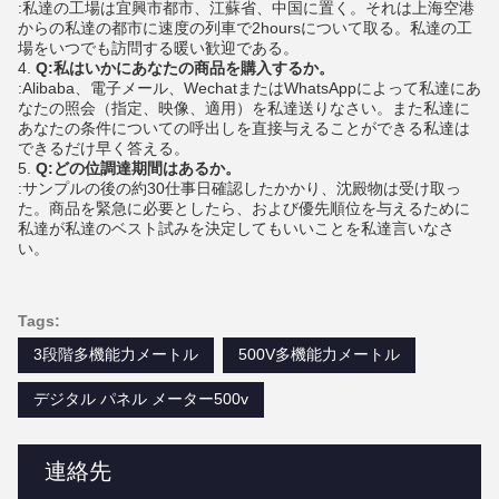
:私達の工場は宜興市都市、江蘇省、中国に置く。それは上海空港
からの私達の都市に速度の列車で2hoursについて取る。私達の工
場をいつでも訪問する暖い歓迎である。
4. 
Q:私はいかにあなたの商品を購入するか。
:Alibaba、電子メール、WechatまたはWhatsAppによって私達にあ
なたの照会（指定、映像、適用）を私達送りなさい。また私達に
あなたの条件についての呼出しを直接与えることができる私達は
できるだけ早く答える。
5. 
Q:どの位調達期間はあるか。
:サンプルの後の約30仕事日確認したかかり、沈殿物は受け取っ
た。商品を緊急に必要としたら、および優先順位を与えるために
私達が私達のベスト試みを決定してもいいことを私達言いなさ
い。
Tags:
3段階多機能力メートル
500V多機能力メートル
デジタル パネル メーター500v
連絡先