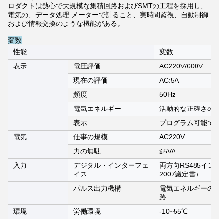
ロダクトは熱心で大規模な集積回路およびSMTの工程を採用し、
電気の、データ処理 メーターで計ること、実時間監視、自動制御
および情報交換のような機能がある。
変数
性能
変数
表示
電圧評価
AC220V/600V
現在の評価
AC:5A
頻度
50Hz
電気エネルギー
活動的な正確さのレ
表示
プログラム可能で、
電気
仕事の規模
AC220V
力の無駄
≦5VA
入力
デジタル・インターフェ
両方向RS485イン
イス
2007議定書）
パルス出力機構
電気エネルギーの
路
環境
労働環境
-10~55℃