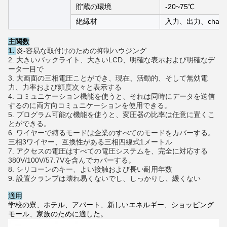
貯蔵の環境
-20~75℃
絶縁材
入力、出力、chass
主関数
1.
炎-容易な取付けのための抑制ハウジング
2. 大きいバックライト、大きいLCD、明確な表示および明確なデ
ータ一目で
3. 大画面の三相電圧ことができ、現在、活動的、そして無効電
力、力率および頻度次々と表示する
4. コミュニケーション機能を使うと、それは同時にデータを送信
するのに両方向コミュニケーションを使用できる。
5. プログラム可能な機能を使うと、変圧器の比率は任意に置くこ
とができる。
6. ワイヤーで縛るモードは企業のすべてのモードをカバーする。
三相3ワイヤー、互換性がある三相四線式1メートル
7. アクセスの電圧はすべての電圧システムを、完全に対応する
380V/100V/57.7Vを含んでカバーする。
8. シリコーンのキー、よい接触および長い耐用年数
9. 設置クランプは壊れ易くないでし、しっかりし、緩くない
適用
学校の寮、ホテル、アパート、新しいエネルギー、ショッピング
モール、家族のために適した。