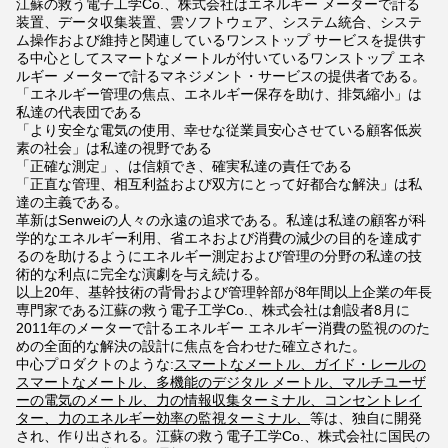
江蘇の救う電子工学Co.、株式会社はエネルギー メーターで計る
装置、データ収集装置、雲ソフトウェア、システム統合、システ
ム操作および維持と関連しているワンストップ サービスを提供す
る中心としてスマートなメートルが付いているワンストップ エネ
ルギー メーターで計るマネジメント・サービスの提供者である。
「エネルギー管理の焦点、エネルギー保存を助け、排気縮小」は
私達の代表団である
「より安全な電気の使用、幸せな従業員安心させている顧客低炭
素の社会」は私達の視野である
「正確な測定」、は信頼でき、確実私達の責任である
「正直な管理、相互利益および双方にとって好都合な解決」は私
達の主義である。
革新はSenweiの人々の永遠の追求である。私達は私達の顧客が科
学的なエネルギー利用、省エネおよび消費の減少の目的を達成す
るのを助けるようにエネルギー測定および管理の分野の私達の技
術的な利点に完全な演劇を与え続ける。
以上20年、基幹技術の背骨および管理幹部が8年間以上企業の年長
専門家である江蘇の救う電子工学Co.、株式会社は創設者8月に
2011年のメーターで計るエネルギー エネルギー消費の監視ののた
めの全面的な解決の設計に焦点を合わせた確立された。
中心プロダクトのような:
スマートなメートル、ガイド・レールの
スマートなメートル、多機能のデジタル メートル、マルチユーザ
ーの電気のメートル、力の情報収集ターミナル、コンセントレイ
ター、力のエネルギー効率の監視ターミナル、
等は、独自に開発
され、作り出される。江蘇の救う電子工学Co.、株式会社に国民の