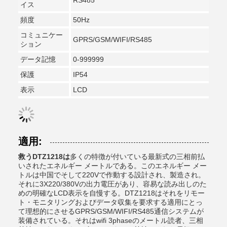
RS485
イス
頻度
50Hz
コミュニケー
GPRS/GSM/WIFI/RS485
ション
データ記憶
0-999999
保護
IP54
表示
LCD
適用:
救うDTZ1218は
多くの特徴が付いている最新式の三相前払
いされたエネルギー メートルである。このエネルギー メー
トルは中国でそして220Vで作動する設計され、製造され。
それに3X220/380Vの出力電圧があり、容易な読み出しのた
めの明確なLCD表示を自慢する。DTZ1218はそれをリモー
ト・モニタリングおよびデータ収集を要求する適用にとっ
て理想的にさせるGPRS/GSM/WIFI/RS485通信システムが
装備されている。それはwifi 3phaseのメートル読者、三相