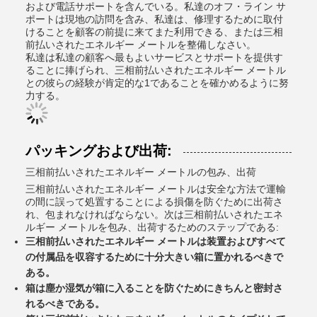
および電話サポートを含んでいる。私達のオフ・ライン サ
ポートは現地の訪問を含み、私達は、修理するために取付
けることを顧客の前提に来てまた利用できる、または三相
前払いされたエネルギー メートルを整備しなさい。
私達は私達の顧客へ最もよいサービスとサポートを提供す
ることに捧げられ、三相前払いされたエネルギー メートル
との彼らの経験が肯定的な1であることを確かめるように努
力する。
パッキングおよび出荷:
三相前払いされたエネルギー メートルの包み、出荷
三相前払いされたエネルギー メートルは安全な方法で運輸
の間に誤って処置することによる損傷を防ぐために出荷さ
れ、包まれなければならない。次は三相前払いされたエネ
ルギー メートルを包み、出荷するためのステップである:
三相前払いされたエネルギー メートルは装置およびすべて
の付属品を収容するために十分大きい箱に置かれるべきで
ある。
箱は塵か湿気が箱に入ることを防ぐためにきちんと密封さ
れるべきである。