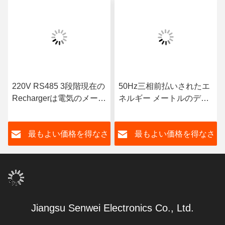
220V RS485 3段階現在の
50Hz三相前払いされたエ
Rechargerは電気のメート
ネルギー メートルのデジ
ルのモニター50Hzを前払
タル力メートル
いした
6400imp/KWh
さ
最もよい価格を得なさ
最もよい価格を得なさ
い
い
Jiangsu Senwei Electronics Co., Ltd.