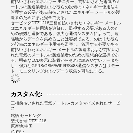
前払いされたエネルギー モニター、前払いされた電気のメ
ートルの製造業者および彼らの設備のエネルギー使用法を
管理する必要がある前払いされたエネルギー メートルの製
造者のためにまた完全である。
セービングDTZ1218三相前払いされたエネルギー メートル
はエネルギー使用法を追跡し、監視する必要がある人のた
めの優秀な選択である。強力な通信システムによって、遠
隔地からデータを集めることは容易である。のはまた彼ら
の設備のエネルギー使用法を監察し、管理する必要がある
前払いされたエネルギー メートルの製造者および前払いさ
れた電気のメートルの製造業者のための理想的な選択であ
る。明確なLCD表示は装置からそれに読みやすいデータを
し、強力なGPRS/GSM/WIFI/RS485通信システムはリモー
ト・モニタリングおよびデータ収集を可能にする。
カスタム化:
三相前払いされた電気メートル-カスタマイズされたサービ
ス
銘柄:セービング
型式番号:DTZ1218
原産地:中国
色:白い