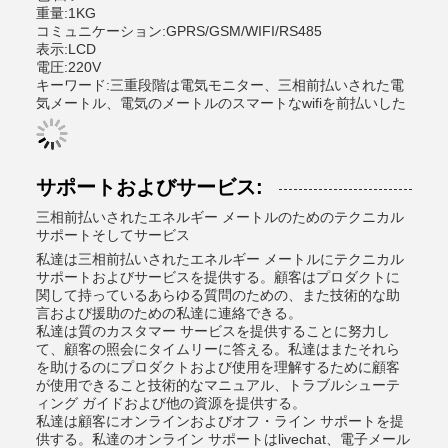
重量:1KG
コミュニケーション:GPRS/GSM/WIFI/RS485
表示:LCD
電圧:220V
キーワード:三重段階は電気モニター、三相前払いされた電
気メートル、電気のメートルのスマートなwifiを前払いした
サポートおよびサービス:
三相前払いされたエネルギー メートルのためのテクニカル
サポートそしてサービス
私達は三相前払いされたエネルギー メートルにテクニカル
サポートおよびサービスを提供する。顧客はプロダクトに
関して持っているあらゆる質問のための、また技術的な助
言および援助のための私達に連絡できる。
私達は質のカスタマー サービスを提供することに努力し
て、顧客の照会にタイムリーに答える。私達はまたそれら
を助けるのにプロダクトおよび使用を理解するために顧客
が使用できること技術的なマニュアル、トラブルシューテ
ィング ガイドおよび他の資源を提供する。
私達は顧客にオンラインおよびオフ・ライン サポートを提
供する。私達のオンライン サポートはlivechat、電子メール