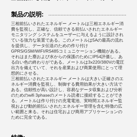
製品の説明:
三相前払いされたエネルギー メートルは三相エネルギー消
費を監視し、正確な、信頼できる前払いされたエネルギー
モニタリング システムをユーザーに与えるように設計され
ている強力な装置である。このメートルは5Aの最高の流れ
を提供し、データ伝送のための作り付け
GPRS/GSM/WIFI/RS485コミュニケーション機能がある。
それはまた塵および水からの保護のためにIP54評価し、あ
る白い色の終わりがである。メートルは3x220/380Vの電圧
出力を備えていて、それを産業および商業使用にとって理
想的にさせる。
三相前払いされたエネルギー メートルは大きい正確さのエ
ネルギー消費を監視し、制御する費用効果が大きい方法で
ある。信頼性が高い設計し、容易なデータ収集および分析
のためのwifi 3phaseのメートル読者に接続することができ
る。メートルは作り付けの充電電池、実時間エネルギー監
視および動的前払いされたエネルギー管理を含む特徴の広
い範囲と来る。それは住宅および商用アプリケーションの
ために完全である。