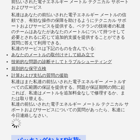
前払いされた電子エネルギー メートル テクニカル サポート
およびサービス
私達はあなたの前払いされた電子エネルギー メートルの信
頼でき、有効な操作の保障を助けるようにテクニカル サポ
ートおよびサービスを提供する。ベテランの技術者の私達
のチームはあなたがあなたのメートルについて持つそして
必要とされるに応じて追加的支援を提供することができる
質問に答えて利用できる。
私達のサービスは下記のものを含んでいる:
あなたのメートルの取付けそして組み立て
技術的な問題の診断そしてトラブルシューティング
規則的な保守点検
計算および支払の質問の援助
私達はまた私達の前払いされた電子エネルギー メートルす
べての広範囲の保証を提供する。問題が保証期間の間に起
これば、私達はメートルを追加料金なしで修理するか、ま
たは取り替える。
私達の前払いされた電子エネルギー メートル テクニカル サ
ポートおよびサービスについての質問があったら、私達に
今日連絡しなさい。