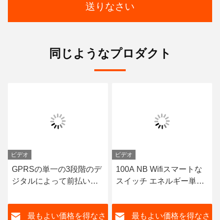
送りなさい
同じようなプロダクト
ビデオ
ビデオ
GPRSの単一の3段階のデ
100A NB Wifiスマートな
ジタルによって前払いさ
スイッチ エネルギー単一
れる電子エネルギー メー
フェーズの喧騒の柵力メ
トルLCDの表示
ートル220V
さ
最もよい価格を得なさ
最もよい価格を得なさ