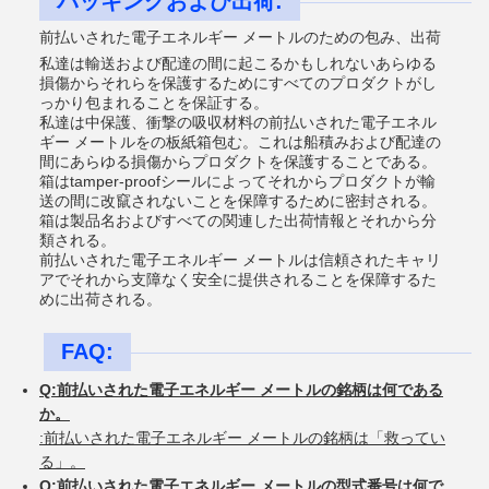
パッキングおよび出荷:
前払いされた電子エネルギー メートルのための包み、出荷
私達は輸送および配達の間に起こるかもしれないあらゆる
損傷からそれらを保護するためにすべてのプロダクトがし
っかり包まれることを保証する。
私達は中保護、衝撃の吸収材料の前払いされた電子エネル
ギー メートルをの板紙箱包む。これは船積みおよび配達の
間にあらゆる損傷からプロダクトを保護することである。
箱はtamper-proofシールによってそれからプロダクトが輸
送の間に改竄されないことを保障するために密封される。
箱は製品名およびすべての関連した出荷情報とそれから分
類される。
前払いされた電子エネルギー メートルは信頼されたキャリ
アでそれから支障なく安全に提供されることを保障するた
めに出荷される。
FAQ:
Q:前払いされた電子エネルギー メートルの銘柄は何である
か。
:前払いされた電子エネルギー メートルの銘柄は「救ってい
る」。
Q:前払いされた電子エネルギー メートルの型式番号は何で