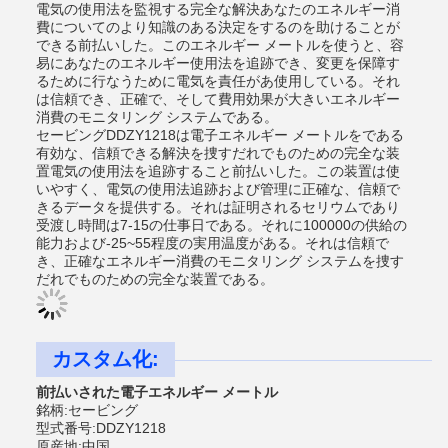
電気の使用法を監視する完全な解決あなたのエネルギー消
費についてのより知識のある決定をするのを助けることが
できる前払いした。このエネルギー メートルを使うと、容
易にあなたのエネルギー使用法を追跡でき、変更を保障す
るために行なうために電気を責任があ使用している。それ
は信頼でき、正確で、そして費用効果が大きいエネルギー
消費のモニタリング システムである。
セービングDDZY1218は電子エネルギー メートルをである
有効な、信頼できる解決を捜すだれでものための完全な装
置電気の使用法を追跡すること前払いした。この装置は使
いやすく、電気の使用法追跡および管理に正確な、信頼で
きるデータを提供する。それは証明されるセリウムであり
受渡し時間は7-15の仕事日である。それに100000の供給の
能力および-25~55程度の実用温度がある。それは信頼で
き、正確なエネルギー消費のモニタリング システムを捜す
だれでものための完全な装置である。
カスタム化:
前払いされた電子エネルギー メートル
銘柄:セービング
型式番号:DDZY1218
原産地:中国