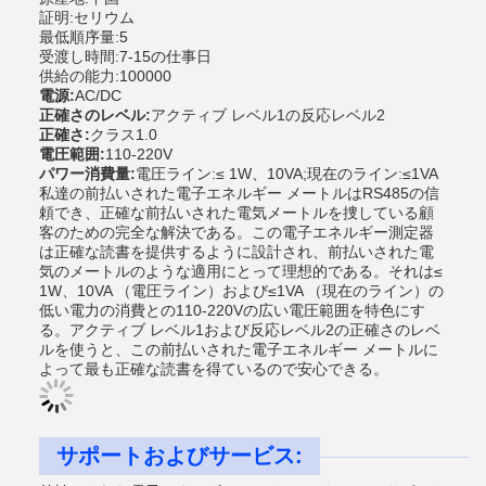
証明:セリウム
最低順序量:5
受渡し時間:7-15の仕事日
供給の能力:100000
電源:
AC/DC
正確さのレベル:
アクティブ レベル1の反応レベル2
正確さ:
クラス1.0
電圧範囲:
110-220V
パワー消費量:
電圧ライン:≤ 1W、10VA;現在のライン:≤1VA
私達の前払いされた電子エネルギー メートルはRS485の信
頼でき、正確な前払いされた電気メートルを捜している顧
客のための完全な解決である。この電子エネルギー測定器
は正確な読書を提供するように設計され、前払いされた電
気のメートルのような適用にとって理想的である。それは≤
1W、10VA （電圧ライン）および≤1VA （現在のライン）の
低い電力の消費との110-220Vの広い電圧範囲を特色にす
る。アクティブ レベル1および反応レベル2の正確さのレベ
ルを使うと、この前払いされた電子エネルギー メートルに
よって最も正確な読書を得ているので安心できる。
サポートおよびサービス: