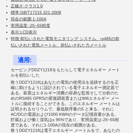
正確さ:クラス1.0
標準:GB/T17215.321-2008
現在の範囲:1-100A
実用温度:-25~55程度
表示:LCD表示
特徴:前払いされた電気モニタリング システム、rs485の前
払いされた電気メートル、前払いされた力メートル
適用:
セービングDDZY1218をもたらして電子エネルギー メート
ルを前払いした
救うDDZY1218はあなたの電気の使用法を追跡するのを正
確に助けるように設計されている電子エネルギー測定器で
ある。装置はエネルギー消費の容易な監視そして分析のた
めのRS485 GPRSの変復調装置またはWifiエネルギー メー
トルに接続することができる。このエネルギー メートルは
証明されるセリウムで、最低順序量の5.と来る。それに
AC/DCの電源および1000 KWHのデータ記憶容量がある。
貯蔵および働く湿気は≤ 95%であり、実用温度は-25~55程
度である。それに1-100Aの現在の範囲がある。
救うDDZY1218は電子エネルギー メートルをで、あなたの