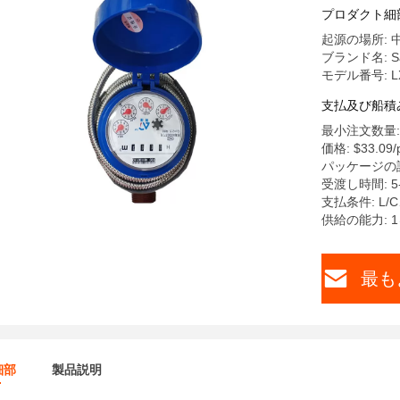
プロダクト細
起源の場所: 
ブランド名: Sa
モデル番号: LX
支払及び船積
最小注文数量:
価格: $33.09/p
パッケージの詳細
受渡し時間: 5
支払条件: L/
供給の能力: 1
最も
細部
製品説明