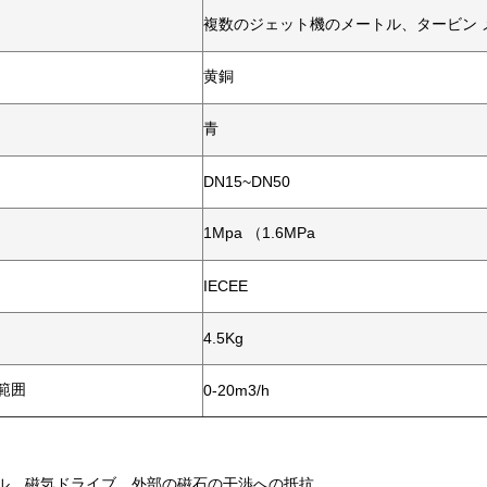
複数のジェット機のメートル、タービン 
黄銅
青
DN15~DN50
1Mpa （1.6MPa
IECEE
4.5Kg
範囲
0-20m3/h
ヤル、磁気ドライブ、外部の磁石の干渉への抵抗