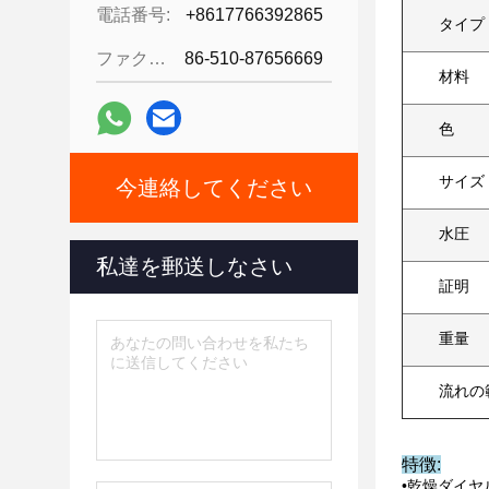
電話番号:
+8617766392865
タイプ
ファクシミリ:
86-510-87656669
材料
色
サイズ
今連絡してください
水圧
私達を郵送しなさい
証明
重量
流れの
特徴:
•乾燥ダイ