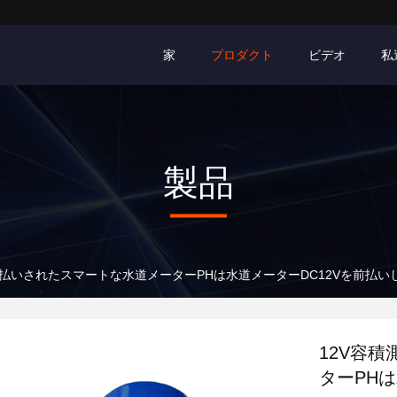
家
プロダクト
ビデオ
私
製品
前払いされたスマートな水道メーターPHは水道メーターDC12Vを前払い
12V容
ターPH