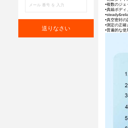
•複数のジェ
•真鍮ボディ
•steady&
•真空密封
•測定の正確
送りなさい
•普遍的な使用。