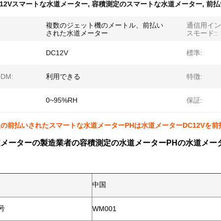
12Vスマートな水道メーター
,
容積測定のスマートな水道メーター
,
前払
複数のジェット機のメートル、前払い
通信用イン
された水道メーター
スモード::
DC12V
標準:
DM:
利用できる
特徴:
0~95%RH
保証:
定の前払いされたスマートな水道メーターPHは水道メーターDC12Vを前
道メーターの製造業者の容積測定の水道メーターPHの水道メー
中国
号
WM001