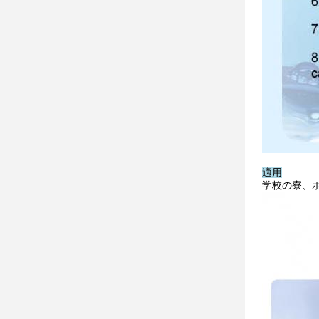
適用
学校の寮、