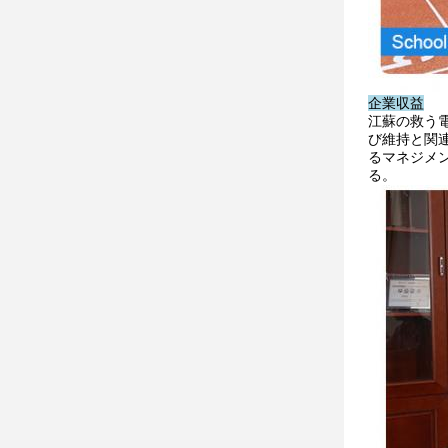
企業収益
江蘇の救う
び維持と関
るマネジメ
る。