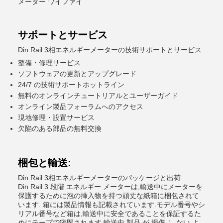
メーター ワイファイ
サポートとサービス
Din Rail 3相エネルギーメーターの技術サポートとサービス
整備・修理サービス
ソフトウェアの更新とアップグレード
24/7 の技術サポートホットライン
無料のオンラインチュートリアルとユーザーガイド
オンライン製品フォーラムへのアクセス
現地修理・設置サービス
欠陥のある部品の無料交換
梱包と輸送:
Din Rail 3相エネルギーメーターのパッケージと出荷:
Din Rail 3 段階 エネルギー メーターは,輸送中にメーターを
保護するために泡の挿入物を持つ頑丈な紙箱に梱包されて
います. 箱には製品情報も記載されています.モデル番号やシ
リアル番号など箱は,輸送中に安全であることを保証するた
めにテープで密閉されます.輸送中 製品 が 損傷 し ない よ