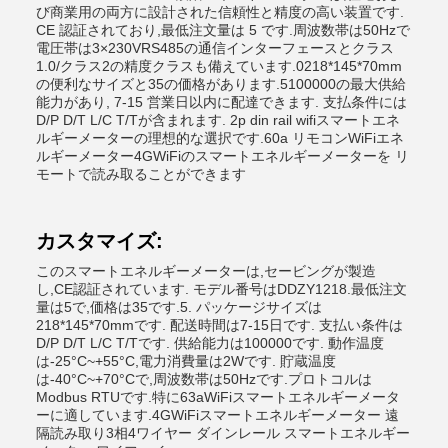
び商業用の両方に設計された信頼性と精度の高い装置です.
CE 認証されており,最低注文量は 5 です.周波数帯は50Hzで
電圧帯は3×230VRS485の通信インターフェースとクラス
1.0/クラス2の精度クラスも備えています.0218*145*70mm
の便利なサイズと35の価格があります.5100000の最大供給
能力があり, 7-15 営業日以内に配達できます. 支払条件には
D/P D/T L/C T/Tが含まれます. 2p din rail wifiスマートエネ
ルギーメーターの理想的な選択です.60a リモコンWiFiエネ
ルギーメーター4GWiFiのスマートエネルギーメーターを リ
モートで読み取ることができます
カスタマイズ:
このスマートエネルギーメーターは,セービングが製造
し,CE認証されています. モデル番号はDDZY1218.最低注文
量は5で,価格は35です.5. パッケージサイズは
218*145*70mmです. 配送時間は7-15日です. 支払い条件は
D/P D/T L/C T/Tです. 供給能力は100000です. 動作温度
は-25°C~+55°C,電力消費量は2Wです. 貯蔵温度
は-40°C~+70°Cで,周波数帯は50Hzです.プロトコルは
Modbus RTUです.特に63aWiFiスマートエネルギーメータ
ーに適しています.4GWiFiスマートエネルギーメーター 遠
隔読み取り3相4ワイヤー ダインレール スマートエネルギー