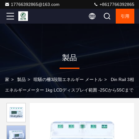
17766392865@163.com
+8617766392865
引用
製品
家
>
製品
>
喧騒の柵3段階エネルギー メートル
>
Din Rail 3相
エネルギーメーター 1kg LCDディスプレイ範囲 -25Cから55Cまで