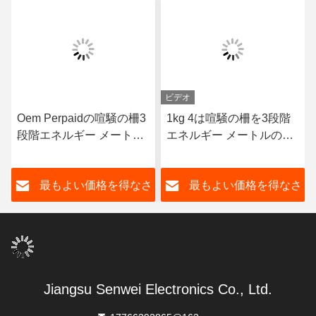
ビデオ
Oem Perpaidの喧騒の柵3
1kg 4は喧騒の柵を3段階
段階エネルギー メートル
エネルギー メートルの無
多機能Rs485エネルギー
線Wifi Lorawanの電気55C
メートル50Hz
ワイヤーで縛る
さ
最もよい価格を得なさ
最もよい価格を得なさ
い
い
Jiangsu Senwei Electronics Co., Ltd.