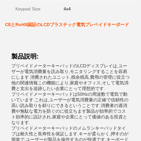
Keypad Size:
4x4
CEとRoHS認証のLCDプラスチック電気プレペイドキーボード
製品説明:
プリペイドメーターキーパッドのLCDディスプレイは,ユー
ザーが電気消費量を読み取り,モニタリングすることを容易
にします.消費されたユニット,残余残高,費用の管理に役立つ
他の関連情報この機能により,家庭やオフィス,そして電気消
費と支出を追跡したい企業にとって理想的です.
プリペイドメーターキーパッドは50Hzの周波数で電気で動
いています.これは,ユーザーが電気消費量の正確で信頼性の
高い読み取りを頼りにできるということです.消費者の過消
費や無駄な電力を防ぐのに役立ちます製品が効率的でコス
ト効率的に設計され,家庭や企業にとって価値のある投資と
なります.
プリペイドメーターキーパッドのメムランキーパッドタイ
プは耐久性と長寿性を保証します.キーが柔らかく,押すのが
簡単で,ユーザーが製品を操作するのが快適です.キーボード