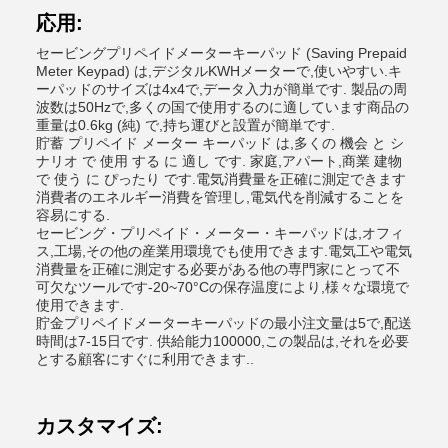
応用:
セービングプリペイドメーターキーパッド (Saving Prepaid
Meter Keypad) は,デジタルKWHメーターで,使いやすい.キ
ーパッドのサイズは4x4で,データ入力が簡単です. 製品の周
波数は50Hzで,多くの国で使用するのに適しています商品の
重量は0.6kg (純) で,持ち運びと設置が簡単です.
貯蓄 プリペイド メーター キーパッド は,多くの 機会 と シ
ナリオ で 使用 する に 適し です. 家庭,アパート,商業 建物
で 使う に ぴったり です.電気消費量を正確に測定できます
消費者のエネルギー消費を管理し,電気代を削減することを
容易にする.
セービング・プリペイド・メーター・キーパッドは,オフィ
ス,工場,その他の産業用環境でも使用できます.電気工や電気
消費量を正確に測定する必要がある他の専門家にとって不
可欠なツールです-20~70°Cの保存温度により,様々な環境で
使用できます.
貯金プリペイドメーターキーパッドの最小注文量は5で,配送
時間は7-15日です. 供給能力100000,この製品は,それを必要
とする顧客にすぐに利用できます..
カスタマイズ: