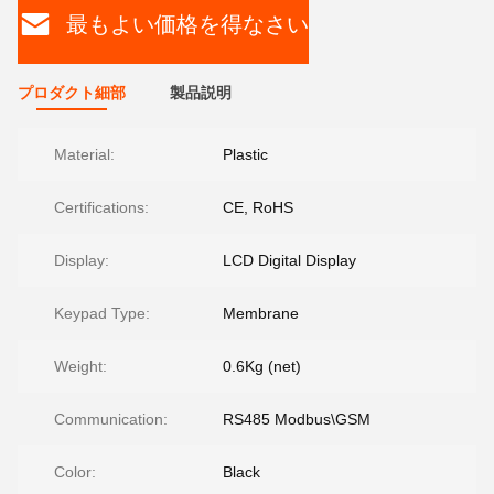
最もよい価格を得なさい
プロダクト細部
製品説明
Material:
Plastic
Certifications:
CE, RoHS
Display:
LCD Digital Display
Keypad Type:
Membrane
Weight:
0.6Kg (net)
Communication:
RS485 Modbus\GSM
Color:
Black