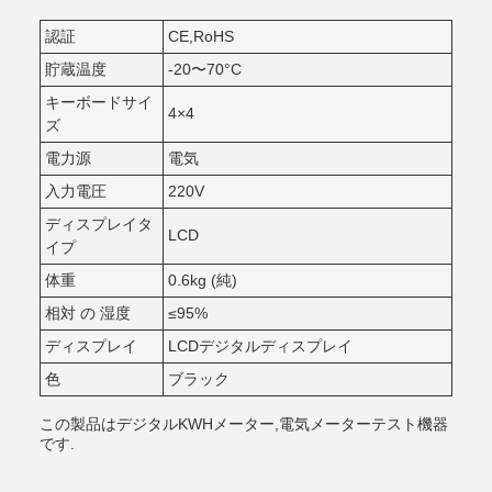
認証
CE,RoHS
貯蔵温度
-20〜70°C
キーボードサイ
4×4
ズ
電力源
電気
入力電圧
220V
ディスプレイタ
LCD
イプ
体重
0.6kg (純)
相対 の 湿度
≤95%
ディスプレイ
LCDデジタルディスプレイ
色
ブラック
この製品はデジタルKWHメーター,電気メーターテスト機器
です.