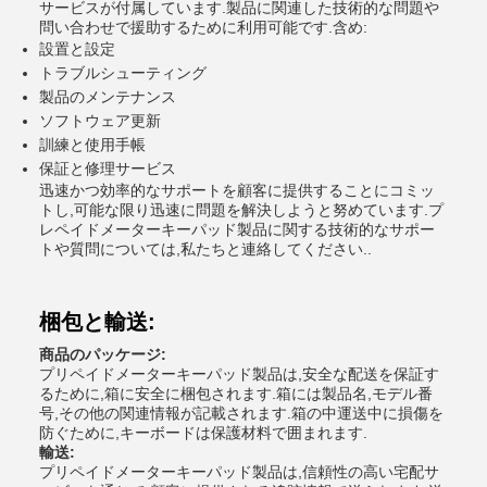
サービスが付属しています.製品に関連した技術的な問題や
問い合わせで援助するために利用可能です.含め:
設置と設定
トラブルシューティング
製品のメンテナンス
ソフトウェア更新
訓練と使用手帳
保証と修理サービス
迅速かつ効率的なサポートを顧客に提供することにコミッ
トし,可能な限り迅速に問題を解決しようと努めています.プ
レペイドメーターキーパッド製品に関する技術的なサポー
トや質問については,私たちと連絡してください..
梱包と輸送:
商品のパッケージ:
プリペイドメーターキーパッド製品は,安全な配送を保証す
るために,箱に安全に梱包されます.箱には製品名,モデル番
号,その他の関連情報が記載されます.箱の中運送中に損傷を
防ぐために,キーボードは保護材料で囲まれます.
輸送:
プリペイドメーターキーパッド製品は,信頼性の高い宅配サ