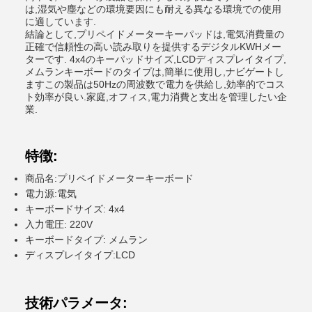
は,湿気や塵などの環境要因にも耐える異なる環境での使用
に適しています.
結論として,プリペイドメーターキーパッドは,電気消費量の
正確で信頼性の高い読み取りを提供するデジタルKWHメー
ターです. 4x4のキーパッドサイズ,LCDディスプレイタイプ,
メムランキーボードのタイプは,簡単に使用し,ナビゲートし
ますこの製品は50Hzの周波数で電力を供給し,効率的でコス
ト効率が良い.家庭,オフィス,電力消費と支出を管理したい企
業.
特徴:
商品名:プリペイドメーターキーボード
電力源:電気
キーボードサイズ: 4x4
入力電圧: 220V
キーボードタイプ: メムラン
ディスプレイタイプ:LCD
技術パラメータ: