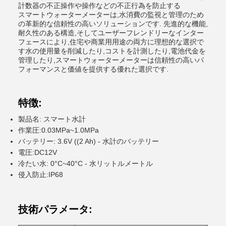
計数器の不正操作や操作などの不正行為を防止する
スマートウォーターメーターは,水消費の監視と管理のため
の革新的な信頼性の高いソリューションです. 先進的な機能,
耐久性のある構造,そしてユーザーフレンドリーなインター
フェースにより,住宅や商業用用途の両方に理想的な選択で
す水の使用量を削減したり,コストを計測したり,電池代金を
管理したり,スマートウォーターメーターは信頼性の高いパ
フォーマンスと価値を提供する優れた選択です.
特徴:
製品名: スマート水計
作業圧:0.03MPa~1.0MPa
バッテリー: 3.6V ((2 Ah) - 水計のバッテリー
電圧:DC12V
冷たい水: 0°C~40°C - 水リットルメートル
侵入防止:IP68
技術パラメータ: