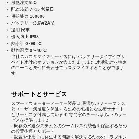
最低注文量:
5
配達時間:
7~15 営業日
供給能力:
100000
バッテリー:
3.6V(2Ah)
適用:
民事
侵入防止:
IP68
熱水計:
0~90 °C
動作温度:
0〜40°C
当社のカスタマイズサービスには,バッテリータイプやプリ
ペイド水計のオプションが含まれます.また,水活動計を特定
のニーズと要件に合わせてカスタマイズすることができま
す.
サポートとサービス
スマートウォーターメーター製品は,最適なパフォーマンス
とユーザー満足度を保証するための包括的な技術サポート
とサービスが付属しています.専門家のチームは,以下のサー
ビスを提供します.:
- 既存の水道システムとのシームレスな統合を保証するため
の設置指導とサポート
- 設置や使用中に発生する問題を解決するためのトラブルシ