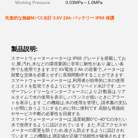
Working Pressure:
0.03MPa～1.0MPa
先進的な無線Mバス水計 3.6V 2Ah バッテリー IP68 保護
製品説明:
スマートウォーターメーターは IP68 グレードを搭載してお
り,塵,汚れ,水などの環境要因に非常に耐性があり,厳しい条
件でも使用できます.3で.6V電池 2 Ah の容量で,メーターは
頻繁な交換を必要とせずに長期間動作することができます.
スマートウォーターメーターは,利用者が効率的に水の使用
とコストを監視できるようにするプリペイド水計です. ユー
ザーフレンドリーなインターフェースにより,計数器は,リア
ルタイムで水の使用を表示し,バランスが低いときにアラー
トを表示します.この機能は,水の使用を管理し,請求書の支払
いが間に合うようにするために特に便利です.高額な再接続
やサービス中断の必要性を回避する.
スマートウォーターメーターは,温度範囲0°C~40°Cの冷たい
水で使用するように設計されています. また,不正アクセスや
メーターの変更を防ぐため,改ざん防止するように設計され
ています.この機能は,測定値が正確で信頼性が確保されます.