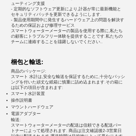
ューティング支援
- 定期的なソフトウェア更新により,計器が常に最新機能と
セキュリティパッチを更新できるようにします.
- 製品使用期間中に発生するハードウェア上の問題を解決す
るための保証および修理サービス
スマートウォーターメーターの製品を使用する際に,私たち
の顧客にトラブルフリー体験を提供することです.私たちの
チームに連絡することを躊躇しないでください..
梱包と輸送:
商品のパッケージ:
スマート 水計は,安全な輸送を保証するために,十分なパッシ
ングを付いた頑丈な紙箱に慎重に詰め込まれます.その箱に
は以下の項目が含まれます:
スマート水計装置
操作説明書
マウントハードウェア
電源アダプター
輸送:
スマートウォーターメーターの配送は信頼できる配送パー
トナーによって処理されます. 商品は注文確認後2-3営業日