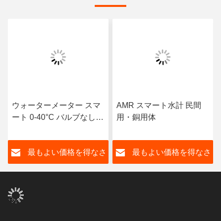
ウォーターメーター スマ
AMR スマート水計 民間
ート 0-40°C バルブなしで
用・銅用体
水管理効率を向上させる
さ
最もよい価格を得なさ
最もよい価格を得なさ
い
い