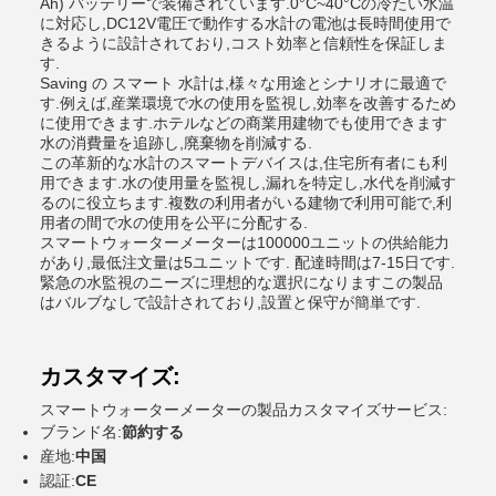
Ah) バッテリーで装備されています.0°C~40°Cの冷たい水温
に対応し,DC12V電圧で動作する水計の電池は長時間使用で
きるように設計されており,コスト効率と信頼性を保証しま
す.
Saving の スマート 水計は,様々な用途とシナリオに最適で
す.例えば,産業環境で水の使用を監視し,効率を改善するため
に使用できます.ホテルなどの商業用建物でも使用できます
水の消費量を追跡し,廃棄物を削減する.
この革新的な水計のスマートデバイスは,住宅所有者にも利
用できます.水の使用量を監視し,漏れを特定し,水代を削減す
るのに役立ちます.複数の利用者がいる建物で利用可能で,利
用者の間で水の使用を公平に分配する.
スマートウォーターメーターは100000ユニットの供給能力
があり,最低注文量は5ユニットです. 配達時間は7-15日です.
緊急の水監視のニーズに理想的な選択になりますこの製品
はバルブなしで設計されており,設置と保守が簡単です.
カスタマイズ:
スマートウォーターメーターの製品カスタマイズサービス:
ブランド名:
節約する
産地:
中国
認証:
CE