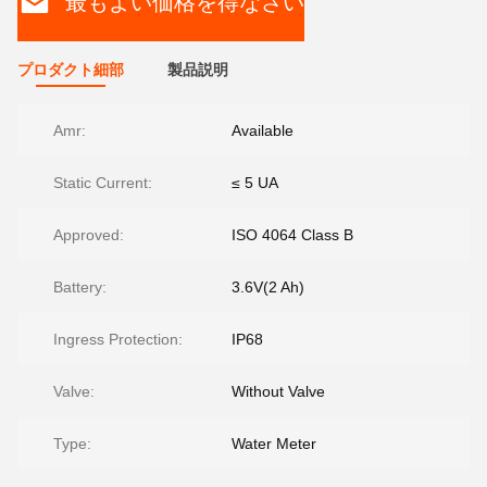
最もよい価格を得なさい
プロダクト細部
製品説明
Amr:
Available
Static Current:
≤ 5 UA
Approved:
ISO 4064 Class B
Battery:
3.6V(2 Ah)
Ingress Protection:
IP68
Valve:
Without Valve
Type:
Water Meter