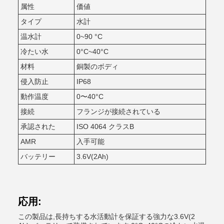
属性
価値
タイプ
水計
温水計
0~90 °C
冷たい水
0°C~40°C
材料
銅製のボディ
侵入防止
IP68
動作温度
0〜40°C
接続
フランジが接続されている
承認された
ISO 4064 クラスB
AMR
入手可能
バッテリー
3.6V(2Ah)
応用:
この製品は,長持ちする水活動計を保証する強力な3.6V(2