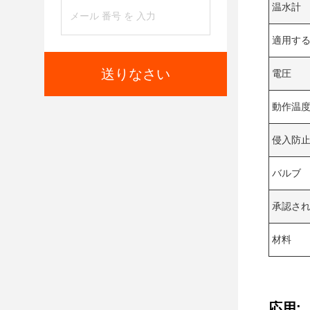
温水計
適用す
送りなさい
電圧
動作温
侵入防
バルブ
承認さ
材料
応用: