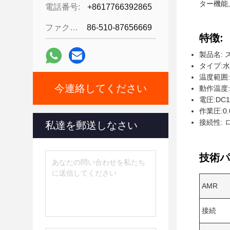
ター機能
電話番号:
+8617766392865
ファクシミリ:
86-510-87656669
特徴:
製品名:
タイプ:
温度範囲: 
今連絡してください
動作温度: 
電圧:DC1
作業圧:0.
接続性: 
私達を郵送しなさい
技術パ
AMR
接続