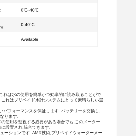
:
0℃~40℃
0-40°C
re:
Available
す.これは水の使用を簡単かつ効率的に読み取ることがで
すこれはプリペイド水計システムにとって素晴らしい選
高いパフォーマンスを保証します. バッテリーを交換し,
なります.
水の使用を監視する必要がある場合でも,このメーター
に設置され,統合できます.
ーションです. AMR技術,プリペイドウォーターメー