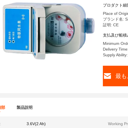
プロダクト細
Place of Origi
ブランド名: Sa
証明: CE
支払及び船積
Minimum Orde
Delivery Time
Supply Abilit
最も
細部
製品説明
:
3.6V(2 Ah)
Working Pr