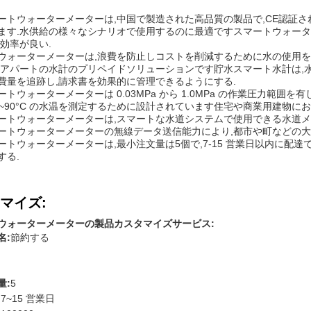
ートウォーターメーターは,中国で製造された高品質の製品で,CE認証され
ます.水供給の様々なシナリオで使用するのに最適ですスマートウォーターメ
ト効率が良い.
ウォーターメーターは,浪費を防止しコストを削減するために水の使用
.アパートの水計のプリペイドソリューションです貯水スマート水計は,
費量を追跡し,請求書を効果的に管理できるようにする.
ートウォーターメーターは 0.03MPa から 1.0MPa の作業圧力範囲
 0~90°C の水温を測定するために設計されています住宅や商業用建物
ートウォーターメーターは,スマートな水道システムで使用できる水道メ
ートウォーターメーターの無線データ送信能力により,都市や町などの大
ートウォーターメーターは,最小注文量は5個で,7-15 営業日以内に配達で
する.
マイズ:
ウォーターメーターの製品カスタマイズサービス:
名:
節約する
国
量:
5
:
7~15 営業日