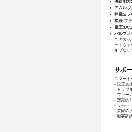
供給能力
アムル:
静電:
≤ 5
接続:
フ
電圧:
DC1
バルブ:
この製品カ
ートウォー
ルブなし
サポー
スマート
- 設置支
- トラ
- ファ
- 定期
- リモ
- 欠陥
- 顧客訓