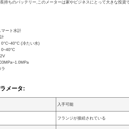
,長持ちのバッテリー,このメーターは家やビジネスにとって大きな投資で
 スマート水計
水計
0°C~40°C (冷たい水)
0~40°C
2V
03MPa~1.0MPa
ロラ
ラメータ:
入手可能
フランジが接続されている