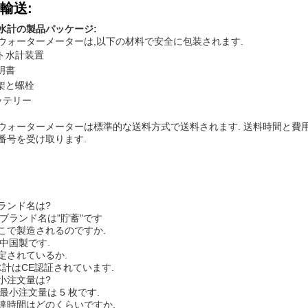
輸送:
水計の製品パッケージ:
ウォーターメーターは,以下の材料で安全に包装されます.
ート水計装置
明書
支架と螺栓
ッテリー
ウォーターメーターは標準的な送料方式で送料されます. 送料時間と費用
番号を受け取ります.
ランド名は?
のブランド名は"貯蓄"です
こで製造されるのですか.
は中国製です.
定されているか.
,水計はCE認証されています.
小注文量は?
の最小注文量は 5 枚です.
達時間はどのくらいですか.