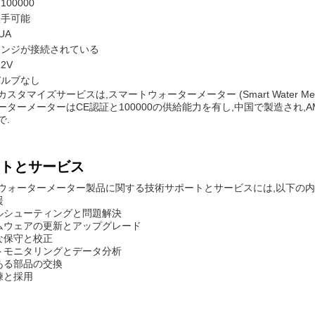
:
100000
入手可能
 UA
ランジが接続されている
2V
バルブなし
スタマイズサービスは,スマートウォーターメーター (Smart Water Met
ターメーターはCE認証と100000の供給能力を有し,中国で製造され,AMr
で.
トとサービス
ウォーターメーター製品に関する技術サポートとサービスには,以下の内
援
ブルシューティングと問題解決
ームウェアの更新とアップグレード
的な保守と校正
ートモニタリングとデータ分析
のある部品の交換
練と採用