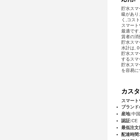
貯水スマ
級があり
く,コス
スマート
最適です
賃者の消
貯水スマ
水計は,
貯水スマ
するスマ
貯水スマ
を容易に
カスタ
スマート
ブランド
産地:
中
認証:
CE
最低注文
配達時間