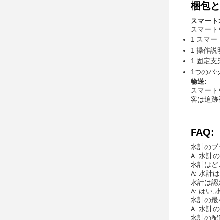
梱包と
スマート
スマート
1 スマ
1 操作説
1 固定
1つのバ
輸送:
スマート
客は追跡
FAQ:
水計のブ
A: 水計
水計はど
A: 水計
水計は認
A: はい
水計の最
A: 水計
水計の配