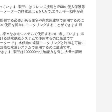
ています. 製品にはフレンズ接続とIP68の侵入保護等
ーターの静電流は ≤ 5 UA で,エネルギー効率が高
を監視する必要がある住宅や商業用建物で使用するのに
水の使用を簡単にモニタリングすることができます.租
を有し,様々な水道システムで使用するのに適しています.温
における熱水供給システムで使用するのに最適です
ーターです.水供給の遠隔モニタリングと制御を可能に
規模な水道システムで使用するのに最適です.
きます. 製品は100000の供給能力を有し,大量の調達