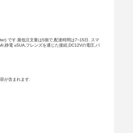
er) です.最低注文量は5個で,配達時間は7~15日. スマ
,静電 ≤5UA,フレンズを通じた接続,DC12Vの電圧,バ
容が含まれます.