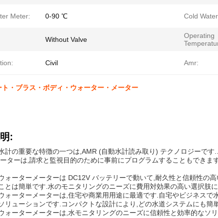
ter Meter:
0-90 ℃
Cold Water
Operating
Without Valve
Temperatu
tion:
Civil
Amr:
ート・ブラス・ボディ・ウォーター・メーター
明:
水計の重要な特徴の一つは,AMR (自動水計読み取り) テクノロジーで
メーターは,請求と監視目的のために事前にプログラムすることもできま
ウォーターメーターは DC12V バッテリーで動いて,耐久性と信頼性の
ことは簡単です.水のモニタリングのニーズに費用対効果の高い選択肢に
ウォーターメーターは,住宅や商業用用途に最適です.自宅やビジネスで
ソリューションです.コンパクトな設計により,どの水道システムにも簡単
ウォーターメーターは,水モニタリングのニーズに信頼性と効率的なソリュ