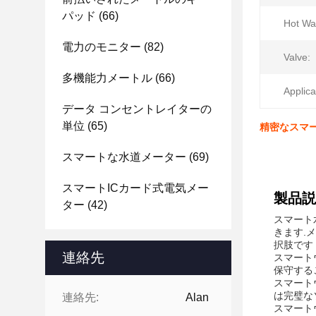
パッド
(66)
Hot Wa
電力のモニター
(82)
Valve:
多機能力メートル
(66)
Applica
データ コンセントレイターの
単位
(65)
精密なスマ
スマートな水道メーター
(69)
スマートICカード式電気メー
製品説
ター
(42)
スマート
きます.
択肢です
連絡先
スマート
保守する
スマート
は完璧な
連絡先:
Alan
スマート