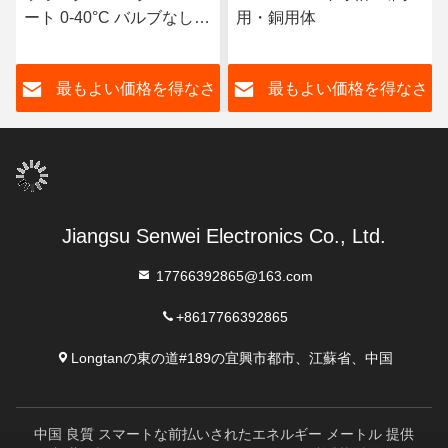
ート 0-40°C バルブなしで
用・銅用体
水管理効率を向上させる
さ
最もよい価格を得なさ
最もよい価格を得なさ
い
い
Jiangsu Senwei Electronics Co., Ltd.
17766392865@163.com
+8617766392865
Longtanの東の道#189の宜興市都市、江蘇省、中国
中国 良質 スマートな前払いされたエネルギー メートル 提供