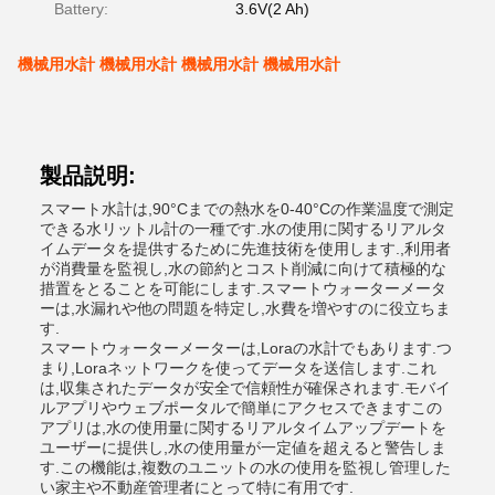
Battery:
3.6V(2 Ah)
機械用水計 機械用水計 機械用水計 機械用水計
製品説明:
スマート水計は,90°Cまでの熱水を0-40°Cの作業温度で測定
できる水リットル計の一種です.水の使用に関するリアルタ
イムデータを提供するために先進技術を使用します.,利用者
が消費量を監視し,水の節約とコスト削減に向けて積極的な
措置をとることを可能にします.スマートウォーターメータ
ーは,水漏れや他の問題を特定し,水費を増やすのに役立ちま
す.
スマートウォーターメーターは,Loraの水計でもあります.つ
まり,Loraネットワークを使ってデータを送信します.これ
は,収集されたデータが安全で信頼性が確保されます.モバイ
ルアプリやウェブポータルで簡単にアクセスできますこの
アプリは,水の使用量に関するリアルタイムアップデートを
ユーザーに提供し,水の使用量が一定値を超えると警告しま
す.この機能は,複数のユニットの水の使用を監視し管理した
い家主や不動産管理者にとって特に有用です.