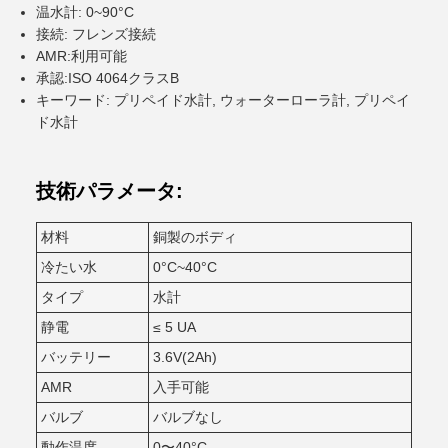
温水計: 0~90°C
接続: フレンズ接続
AMR:利用可能
承認:ISO 4064クラスB
キーワード: プリペイド水計, ウォーターローラ計, プリペイ
ド水計
技術パラメータ:
材料
銅製のボディ
冷たい水
0°C~40°C
タイプ
水計
静電
≤ 5 UA
バッテリー
3.6V(2Ah)
AMR
入手可能
バルブ
バルブなし
動作温度
0〜40°C