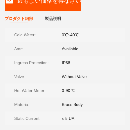
最もよい価格を得なさい
プロダクト細部
製品説明
Cold Water:
0℃~40℃
Amr:
Available
Ingress Protection:
IP68
Valve:
Without Valve
Hot Water Meter:
0-90 ℃
Materia:
Brass Body
Static Current:
≤ 5 UA