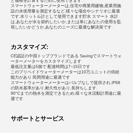
と価格を計算するために使用できます.
スマートウォーターメーターは,住宅や商業用建物,産業用施
設の水使用量を測定するなど,様々な場合やシナリオに最適
です.水リットル計として使用できます貯水 スマート 水計
は,あなたが水を節約したいか,または単にあなたの使用を監
視したいかどうか,あなたのニーズに最適な解決策です.
カスタマイズ:
CE認証の中国トップブランドである Savingでスマートウォ
ーターメーターをカスタマイズします
最低注文量は5個で 配達時間は7~15日です
このプリペイドウォーターメーターは10万ユニットの供給
能力があり 民間用途に最適です
スマートウォーターメーターはバルブなしで提供され,IP68
の防水基準があり,耐久性があり,長持ちします.
90°Cまでの熱水を測定できるため,様々な水活動計用途に最
適です.
サポートとサービス