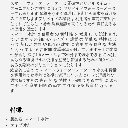
スマートウォーターメーターは,正確性とリアルタイムデー
タモニタリング機能に加えて,プリペイドウォーターメータ
ーでもあります.預算をうまく管理し,予期せぬ請求を避ける
のに役立ちますプリペイドの機能は,利用者が事前に支払わ
なければならない場合,消費意識が高くなるため,責任ある水
の使用を促進します.
スマート 水計 は,使用者 の 便利 性 を 考慮 し て 設計 さ れ
て い ます.その 細かい サイズ と 設置 の 簡単 な 特性 に よ
っ て,新しい 建物 や 既存の 建物 に 適用 する 便利 な 方法
と なっ て い ます.IP68 防護基準が付いています完全に防塵
性があり,深さ1.5メートルまで30分まで浸水できる.これは,
あらゆる環境で水の使用を監視し管理するための耐久性の
ある長期間のソリューションになります.
総合的に言えば スマートウォーターメーターは 水の消費量
を実用的で効率的に監視し管理したい人にとって理想的な
選択肢ですその 先進 的 な 特性 と 信頼 できる 性能 に よっ
て,住宅 や 商業 用途 の 両方 で 価値 ある 投資 に なり ま
す.
特徴:
製品名: スマート水計
タイプ:水計