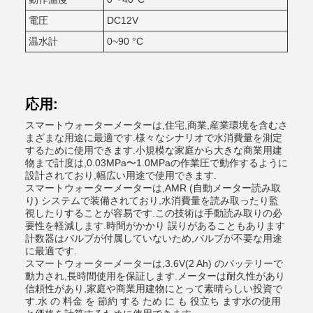
電圧
DC12V
温水計
0~90 °C
応用:
スマートウォーターメーターは,住宅,商業,産業環境を含むさ
まざまな用途に最適です.様々なシナリオで水消費量を測定
するために使用できます.小規模な家庭から大きな商業用建
物まで計度は,0.03MPa〜1.0MPaの作業圧で動作するように
設計されており,幅広い用途で使用できます.
スマートウォーターメーターは,AMR (自動メーター読み取
り) システムで装備されており,水消費量を読み取ったり監
視したりすることが容易です.この技術は手動読み取りの必
要性を軽減します.時間がかかり 誤りがあることもあります
計数器はバルブが付属していないため,バルブが不要な用途
に最適です.
スマートウォーターメーターは,3.6V(2 Ah) のバッテリーで
動力され,長時間使用を保証します.メーターは耐久性があり
信頼性があり,家庭や商業用建物にとって素晴らしい投資で
す.水 の 料金 を 節約 する ため に も 役立ち ます水の使用