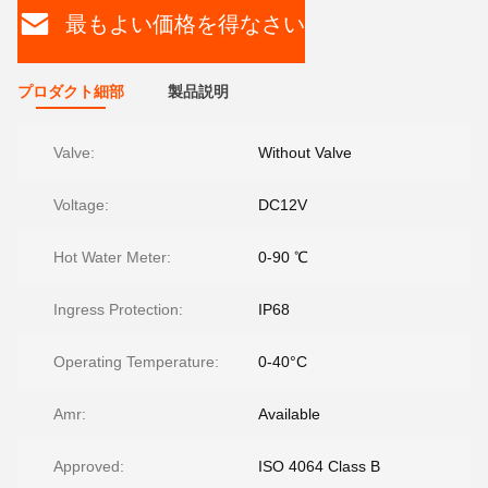
最もよい価格を得なさい
プロダクト細部
製品説明
Valve:
Without Valve
Voltage:
DC12V
Hot Water Meter:
0-90 ℃
Ingress Protection:
IP68
Operating Temperature:
0-40°C
Amr:
Available
Approved:
ISO 4064 Class B