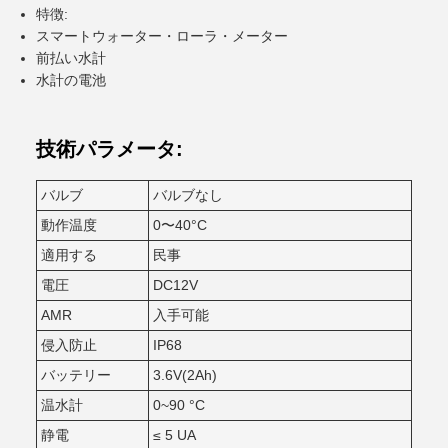
特徴:
スマートウォーター・ローラ・メーター
前払い水計
水計の電池
技術パラメータ:
バルブ
バルブなし
動作温度
0〜40°C
適用する
民事
電圧
DC12V
AMR
入手可能
侵入防止
IP68
バッテリー
3.6V(2Ah)
温水計
0~90 °C
静電
≤ 5 UA