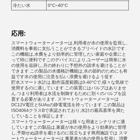
冷たい水
0°C~40°C
応用:
スマートウォーターメーターは,利用者が水の使用を監視し,
消費料を事前に支払うことができるプリペイドの水計です.
この機能は,水費をより効率的に管理したい家庭や企業にと
って特に便利ですこのデバイスにより,ユーザーは簡単に水
の使用を追跡し,月の終わりに予想外の請求を避けることが
できます.この製品の水価格計機能は,水の節約のためにも有
益です水の使用に注意を払い,浪費を避けるよう促す.
貯水スマート水計は,動作温度範囲は0-40°Cで,様々な気候で
使用するのに適しています.この装置にはバルブはありませ
ん.つまり利用者は水流を制御するために別々のバルブを設
置する必要があります. スマートウォーターメーターは
DC12V電圧と5UA≤の静電電流を持っています.この製品は
ISO4064クラスBで承認されており,水計の最高基準を満た
していることを保証します.
スマートウォーターメーターは様々な用途とシナリオに適
していますこの製品は,家庭が水の使用をより効果的に管理
し,予期せぬ請求を避けるのに役立ちます商用施設では スマ
ートウォーターメーターは 事業者が水の使用を監視し 消費