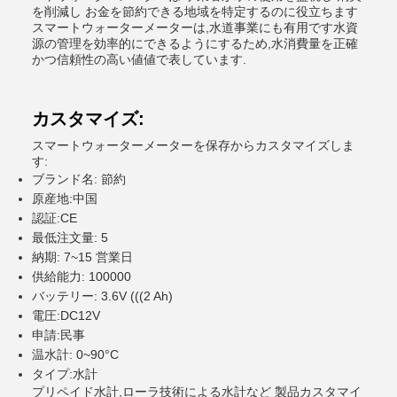
を削減し お金を節約できる地域を特定するのに役立ちます
スマートウォーターメーターは,水道事業にも有用です水資
源の管理を効率的にできるようにするため,水消費量を正確
かつ信頼性の高い値値で表しています.
カスタマイズ:
スマートウォーターメーターを保存からカスタマイズしま
す:
ブランド名: 節約
原産地:中国
認証:CE
最低注文量: 5
納期: 7~15 営業日
供給能力: 100000
バッテリー: 3.6V (((2 Ah)
電圧:DC12V
申請:民事
温水計: 0~90°C
タイプ:水計
プリペイド水計,ローラ技術による水計など 製品カスタマイ