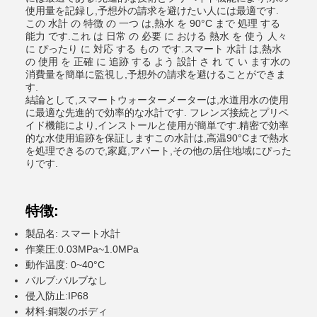
使用量を記録し,予想外の請求を避けたい人には最適です.
この 水計 の 特徴 の 一つ は,熱水 を 90°C まで 処理 する
能力 です.これ は 日常 の 必要 に おける 熱水 を 使う 人々
に ぴったり に 対応 する もの です.スマート 水計 は,熱水
の 使用 を 正確 に 追跡 する よう 設計 さ れ て い ます水の
消費量を簡単に監視し,予想外の請求を避けることができま
す.
結論として,スマートウォーターメーターは,水道用水の使用
に最適な先進的で効率的な水計です. フレンズ接続とプリペ
イド機能により,インストールと使用が簡単です.精密で効率
的な水使用追跡を保証しますこの水計は,高温90°Cまで熱水
を処理できるので,家庭,アパート,その他の居住地域にぴった
りです.
特徴:
製品名: スマート水計
作業圧:0.03MPa~1.0MPa
動作温度: 0~40°C
バルブ:バルブなし
侵入防止:IP68
材料:銅製のボディ