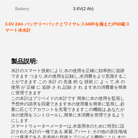
Battery:
3.6V(2 Ah)
3.6V 2Ah バッテリーパックとワイヤレスAMRを備えたIP68級ス
マート冷水計
製品説明:
水計のスマート技術により,水の使用を正確に効率的に追跡
できます.つまり,水の使用を記録し,水消費をより意識するこ
とができます.この 水計 の 先進 的 な 技術 に よっ て,水 の
使用 が 正確 に 追跡 さ れ,記録 さ れ ます水の消費量を簡単
に管理できます
この水計はプリペイドの水計です 簡単に水の使用を監視し
予想外の請求を回避できます水の使用量を簡単に監視し,必
要に応じてアカウントを充電できますこの機能は,あなたが
水の使用をコントロールし,簡単に水消費を管理できるよう
にします.
スマートウォーターメーターは,水道用水のために特別に設
計された水計の一種である.家庭,アパート,その他の居住地域
には最適である.先進的な技術とプリペイド機能により,水の