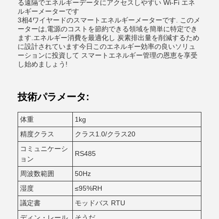
る遠隔でエネルギーデータにアクセスしやすい Wi-Fi エネ
ルギーメーターです
3相4ワイヤードのスマートエネルギーメーターです. このメ
ーターは,電源のコストを節約できる領域を簡単に特定でき
ます.エネルギー消費を最適化し 炭素排出量を削減するため
に設計されています今日このエネルギー効率の良いソリュ
ーションに投資して スマートエネルギー管理の恩恵を享受
し始めましょう!
技術パラメータ:
体重
1kg
精度クラス
クラス1.0/クラス20
コミュニケーシ
RS485
ョン
周波数範囲
50Hz
湿度
≤95%RH
議定書
モッドバス RTU
ディン・レール
そうだ