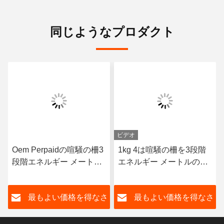
同じようなプロダクト
ビデオ
Oem Perpaidの喧騒の柵3
1kg 4は喧騒の柵を3段階
段階エネルギー メートル
エネルギー メートルの無
多機能Rs485エネルギー
線Wifi Lorawanの電気55C
メートル50Hz
ワイヤーで縛る
さ
最もよい価格を得なさ
最もよい価格を得なさ
い
い