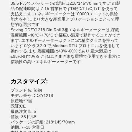
35.5ドルで,パッケージの詳細は218*145*70mmです.この製
品の配達時間は 7-15 営業日ですD/P,D/T,L/C,T/T を使って
支払えます. エネルギーメーターは100000ユニットの供給
能力を有し,より大きな産業用アプリケーションにとって理
想的な選択です.
Saving DDZY1218 Din Rail 3相エネルギーメーターは,貯蔵
温度範囲 -40°C~+70°Cで,幅広い温度で動作することができ
ます. エネルギーメーターはクラス1の精度クラスを持って
います.0/クラス2.0 で,Modbus RTU プロトコルを使用して
動作する.また,湿度範囲は40%~60%であり,最大湿度は
≤95%RHである.これは,さまざまな環境で使用できる非常に
信頼性の高いエネルギーメーターです.
カスタマイズ:
ブランド名: 節約
モデル番号:DDZY1218
原産地:中国
認証:CE
最低注文量: 5
値段: 35ドル5
パッケージの詳細: 218*145*70mm
納期: 7~15 営業日