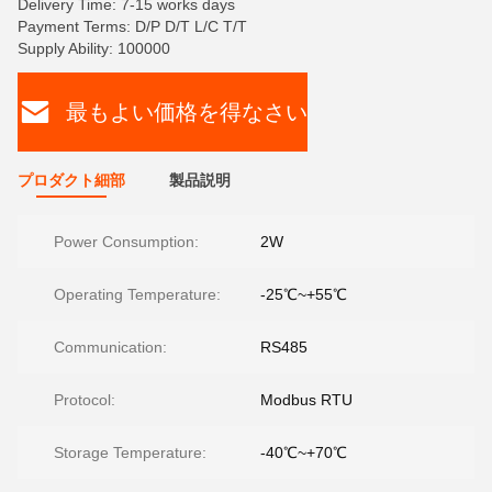
Delivery Time: 7-15 works days
Payment Terms: D/P D/T L/C T/T
Supply Ability: 100000
最もよい価格を得なさい
プロダクト細部
製品説明
Power Consumption:
2W
Operating Temperature:
-25℃~+55℃
Communication:
RS485
Protocol:
Modbus RTU
Storage Temperature:
-40℃~+70℃