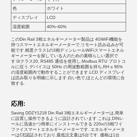
色
ホワイト
ディスプレイ
LCD
湿度範囲
40%~60%
このDin Rail 3相エネルギーメーター製品は 4GWiFi機能を
持つスマートエネルギーメーターで,リモート読み込みが可
能です.精度クラス1の3相ディンレールWiFiスマートエネル
ギーメーターを探している人のための素晴らしい選択で
す.0/クラス20, RS485 通信を使用し,Modbus RTU プロトコ
ルに従う.デバイスは 50Hz の周波数範囲を持ち,RH ≤ 95%
の湿度範囲内で動作することができます.LCD ディスプレイ
は読み取りを明確に示します.白い色で,ほとんどの環境に合
致する.
応用:
Saving DDZY1218 Din Rail 3相エネルギーメーターは,簡単
に設置し操作できるように設計されています.これは,DINレ
ールに迅速かつ簡単にインストールできる 220vの3相ワイ
ファイスマートエネルギーメーターです. エネルギーメータ
ーはCE認証されており,最低注文量は5台です. 価格は1台