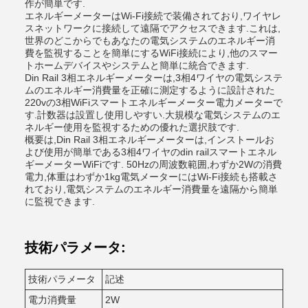
作が簡単です.
エネルギーメーターはWi-Fi接続で装備されており,ワイヤレ
スネットワークに接続して遠隔でアクセスできます.これは,
世界のどこからでもあなたの電気システムのエネルギー消
費を監視することを簡単にするWiFi接続により,他のスマー
トホームデバイスやシステムと簡単に統合できます.
Din Rail 3相エネルギーメーターは,3相4ワイヤの電気システ
ムのエネルギー消費量を正確に測定するように設計された
220vの3相WiFiスマートエネルギーメーター電力メーターで
す.計数器は設置し使用しやすい.大規模な電気システムのエ
ネルギー使用を監視するための優れた選択肢です.
概要は,Din Rail 3相エネルギーメーターは,インストールお
よび使用が簡単である3相4ワイヤのdin railスマートエネル
ギーメーターWiFiです. 50Hzの周波数範囲,わずか2Wの消費
電力,体重はわずか1kg電気メーターにはWi-Fi接続も搭載さ
れており,電気システムのエネルギー消費量を遠隔から簡単
に監視できます.
技術パラメータ:
技術パラメータ
記述
電力消費量
2W