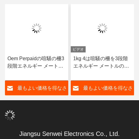
ビデオ
Oem Perpaidの喧騒の柵3
1kg 4は喧騒の柵を3段階
段階エネルギー メートル
エネルギー メートルの無
多機能Rs485エネルギー
線Wifi Lorawanの電気55C
メートル50Hz
ワイヤーで縛る
さ
最もよい価格を得なさ
最もよい価格を得なさ
い
い
Jiangsu Senwei Electronics Co., Ltd.