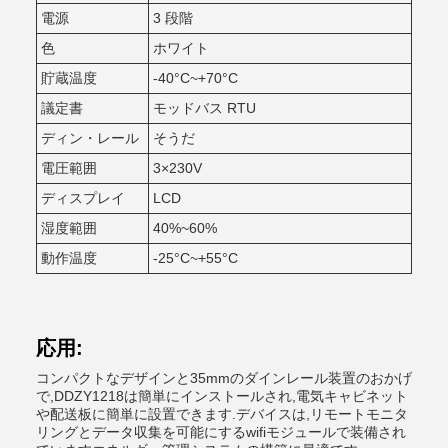
電源
3 段階
色
ホワイト
貯蔵温度
-40°C~+70°C
議定書
モッドバス RTU
ディン・レール
そうだ
電圧範囲
3×230V
ディスプレイ
LCD
湿度範囲
40%~60%
動作温度
-25°C~+55°C
応用:
コンパクトなデザインと35mmのダインレール装置のおかげ
で,DDZY1218は簡単にインストールされ,電気キャビネット
や配送板に簡単に設置できます.デバイスは,リモートモニタ
リングとデータ収集を可能にするwifiモジュールで装備され