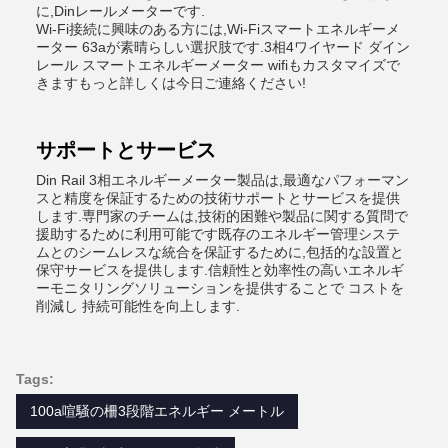
に,Dinレールメーターです.
Wi-Fi接続に興味のある方には,Wi-Fiスマートエネルギーメ
ーター 63aが素晴らしい選択肢です.3相4ワイヤード ダイン
レール スマートエネルギーメーター wifiもカスタマイズで
きますもっと詳しくは今日ご連絡ください!
サポートとサービス
Din Rail 3相エネルギーメーター製品は,最適なパフォーマン
スと精度を保証するための技術サポートとサービスを提供
します.専門家のチームは,技術的困難や製品に関する質問で
援助するために利用可能です既存のエネルギー管理システ
ムとのシームレスな統合を保証するために,包括的な設置と
保守サービスを提供します.信頼性と効率性の高いエネルギ
ーモニタリングソリューションを提供することで コストを
削減し 持続可能性を向上します.
Tags:
100a喧騒の柵3段階エネルギー メートル