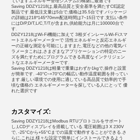
ていますエネルギー管理システムの構築に最適です
Saving DDZY1218は,最高品質と安全基準を満たすCE認定
製品です.最低注文量は5台で,価格は35.5台です.パッケージ
の詳細は218*145*70mm配送時間は7~15日です.支払い条件
にはD/P,D/T,L/C,T/Tが含まれ,供給能力は月に100000台で
す.
DDZY1218はWi-Fi機能に加えて 3相ダインレールWi-Fiスマ
ートエネルギーメーターで 活性エネルギーと反応エネルギ
ーの正確な測定を可能にしますまた,電圧などの他の電気パ
ラメータこれは,さまざまなアプリケーションの特定のニー
ズを満たすためにプログラムできる高度なインテリジェン
トなエネルギーメーターです.
Saving DDZY1218は軽量で重量はわずか1kgで,操作と設置
が簡単です. -40°C~+70°Cの幅広い動作温度範囲を持ってい
ます.厳しい環境での使用に適している高品質で効率的で手
頃な価格の エネルギーメーターを探している人にとって 優
れた選択です
カスタマイズ:
Saving DDZY1218はModbus RTUプロトコルをサポート
し,LCDディスプレイを搭載している.電圧範囲は3 X 230V
で, -25°Cから+55°Cまでの温度で動作することができる.さ
らに,これは,様々な設定で簡単にインストールできるよう