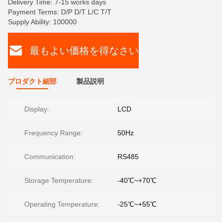
Delivery Time: 7-15 works days
Payment Terms: D/P D/T L/C T/T
Supply Ability: 100000
最もよい価格を得なさい
プロダクト細部
製品説明
Display:
LCD
Frequency Range:
50Hz
Communication:
RS485
Storage Temperature:
-40℃~+70℃
Operating Temperature:
-25℃~+55℃