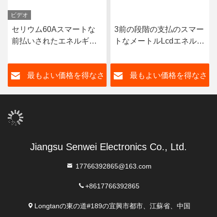
ビデオ
セリウム60Aスマートな
3前の段階の支払のスマー
前払いされたエネルギー
トなメートルLcdエネルギ
メートルの喧騒の柵Wifiは
ー メートル100A 80A 4ワ
モニタリング システムと
イヤー多チャネル
さ
最もよい価格を得なさ
最もよい価格を得なさ
の電気を前払いした
い
い
Jiangsu Senwei Electronics Co., Ltd.
17766392865@163.com
+8617766392865
Longtanの東の道#189の宜興市都市、江蘇省、中国