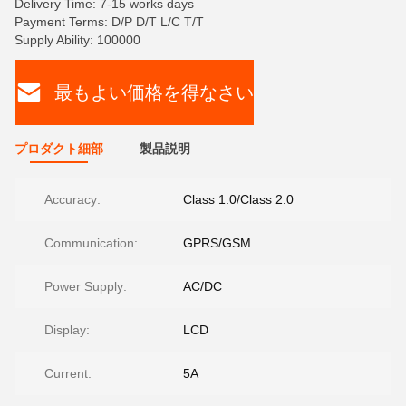
Delivery Time: 7-15 works days
Payment Terms: D/P D/T L/C T/T
Supply Ability: 100000
最もよい価格を得なさい
プロダクト細部
製品説明
Accuracy:
Class 1.0/Class 2.0
Communication:
GPRS/GSM
Power Supply:
AC/DC
Display:
LCD
Current:
5A