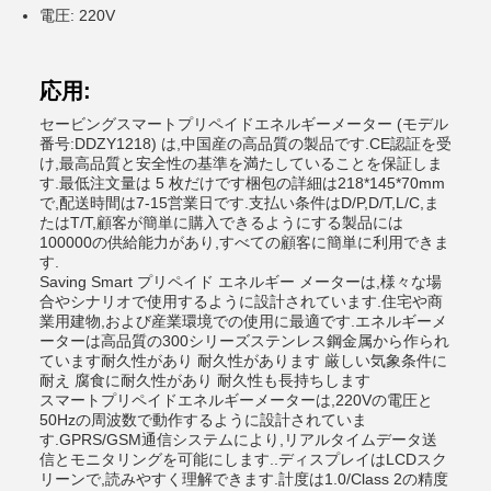
電圧: 220V
応用:
セービングスマートプリペイドエネルギーメーター (モデル
番号:DDZY1218) は,中国産の高品質の製品です.CE認証を受
け,最高品質と安全性の基準を満たしていることを保証しま
す.最低注文量は 5 枚だけです梱包の詳細は218*145*70mm
で,配送時間は7-15営業日です.支払い条件はD/P,D/T,L/C,ま
たはT/T,顧客が簡単に購入できるようにする製品には
100000の供給能力があり,すべての顧客に簡単に利用できま
す.
Saving Smart プリペイド エネルギー メーターは,様々な場
合やシナリオで使用するように設計されています.住宅や商
業用建物,および産業環境での使用に最適です.エネルギーメ
ーターは高品質の300シリーズステンレス鋼金属から作られ
ています耐久性があり 耐久性があります 厳しい気象条件に
耐え 腐食に耐久性があり 耐久性も長持ちします
スマートプリペイドエネルギーメーターは,220Vの電圧と
50Hzの周波数で動作するように設計されていま
す.GPRS/GSM通信システムにより,リアルタイムデータ送
信とモニタリングを可能にします..ディスプレイはLCDスク
リーンで,読みやすく理解できます.計度は1.0/Class 2の精度