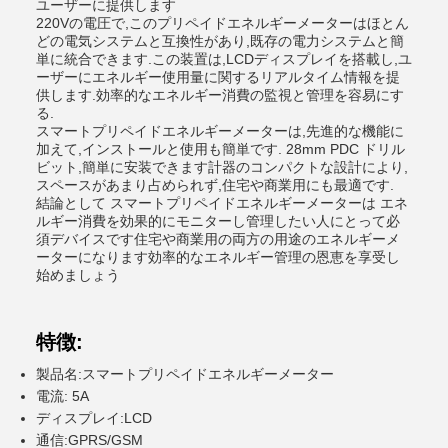
ユーザーに提供します
220Vの電圧で,このプリペイドエネルギーメーターはほとん
どの電気システムと互換性があり,既存の電力システムと簡
単に統合できます.この装置は,LCDディスプレイを搭載し,ユ
ーザーにエネルギー使用量に関するリアルタイム情報を提
供します.効率的なエネルギー消費の監視と管理を容易にす
る.
スマートプリペイドエネルギーメーターは,先進的な機能に
加えて,インストールと使用も簡単です. 28mm PDC ドリル
ビット,簡単に安装できます計器のコンパクトな設計により,
スペースがあまり占められず,住宅や商業用にも最適です.
結論として スマートプリペイドエネルギーメーターは エネ
ルギー消費を効果的にモニターし管理したい人にとって必
須デバイスです住宅や商業用の両方の用途のエネルギーメ
ーターになります効率的なエネルギー管理の恩恵を享受し
始めましょう
特徴:
製品名:スマートプリペイドエネルギーメーター
電流: 5A
ディスプレイ:LCD
通信:GPRS/GSM