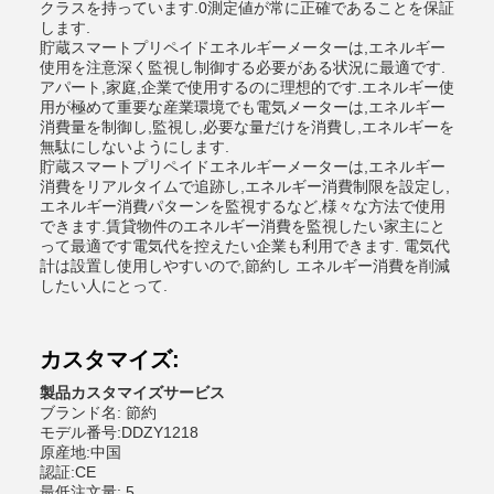
クラスを持っています.0測定値が常に正確であることを保証
します.
貯蔵スマートプリペイドエネルギーメーターは,エネルギー
使用を注意深く監視し制御する必要がある状況に最適です.
アパート,家庭,企業で使用するのに理想的です.エネルギー使
用が極めて重要な産業環境でも電気メーターは,エネルギー
消費量を制御し,監視し,必要な量だけを消費し,エネルギーを
無駄にしないようにします.
貯蔵スマートプリペイドエネルギーメーターは,エネルギー
消費をリアルタイムで追跡し,エネルギー消費制限を設定し,
エネルギー消費パターンを監視するなど,様々な方法で使用
できます.賃貸物件のエネルギー消費を監視したい家主にと
って最適です電気代を控えたい企業も利用できます. 電気代
計は設置し使用しやすいので,節約し エネルギー消費を削減
したい人にとって.
カスタマイズ:
製品カスタマイズサービス
ブランド名: 節約
モデル番号:DDZY1218
原産地:中国
認証:CE
最低注文量: 5