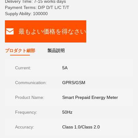
Delivery Time: 7-15 works days
Payment Terms: D/P D/T L/C T/T
Supply Ability: 100000
最もよい価格を得なさい
プロダクト細部
製品説明
Current:
5A
Communication:
GPRS/GSM
Product Name:
Smart Prepaid Energy Meter
Frequency:
50Hz
Accuracy:
Class 1.0/Class 2.0