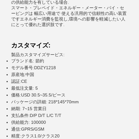
の供給能力を有している場合.
スマート・プレペイド・エネルギー・メーター・バイ・セ
ービングは 幅広い用途で 使える汎用的で信頼性の高い装置
ですエネルギー消費を監視し,環境への影響を軽減したい人
にとって優れた選択肢です.
カスタマイズ:
製品カスタマイズサービス:
ブランド名: 節約
モデル番号:DDZY1218
原産地:中国
認証:CE
最低注文量: 5
価格:USD 30.5~35.5/ピース
パッケージの詳細: 218*145*70mm
納期: 7~15 営業日
支払条件:D/P D/T L/C T/T
供給能力: 100000
通信:GPRS/GSM
精度:クラス1.0/クラス20