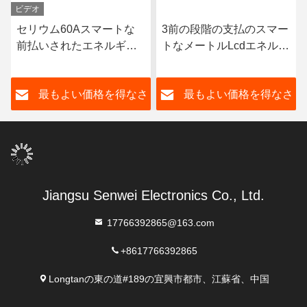
ビデオ
セリウム60Aスマートな
3前の段階の支払のスマー
前払いされたエネルギー
トなメートルLcdエネルギ
メートルの喧騒の柵Wifiは
ー メートル100A 80A 4ワ
モニタリング システムと
イヤー多チャネル
さ
最もよい価格を得なさ
最もよい価格を得なさ
の電気を前払いした
い
い
Jiangsu Senwei Electronics Co., Ltd.
17766392865@163.com
+8617766392865
Longtanの東の道#189の宜興市都市、江蘇省、中国