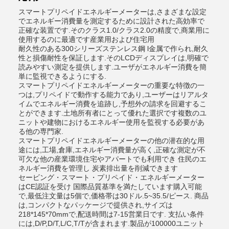
スマートプリペイドエネルギーメーターは,さまざまな設定
でエネルギー消費量を測定するために設計された高効率で
正確な装置です.そのクラス1.0/クラス2.0の精度で,商業用に
使用するのに最適です産業用および住宅用
耐久性のある300シリーズステンレス鋼 l金属で作られ,耐久
性と損傷耐性を保証します.そのLCDディスプレイは,明確で
読みやすい測定を提供します.ユーザがエネルギー消費を簡
単に監視できるようにする.
スマートプリペイドエネルギーメーターの重要な特徴の一
つは,プリペイドで動作する能力であり,ユーザーはリアルタ
イムでエネルギー消費を追跡し,予想外の請求を回避するこ
とができます.土地所有者にとって優れた選択です複数のユ
ニットや建物におけるエネルギー使用を監視する必要があ
る他の専門家.
スマートプリペイドエネルギーメーターの他の潜在的な用
途には,工場,倉庫,エネルギー消費量が高く,正確な測定が不
可欠な他の産業環境住宅やアパートでも利用でき 住民のエ
ネルギー消費を管理し 炭素排出量を削減できます
セービング・スマート・プリペイド・エネルギーメーター
はCE認証を受け 国際品質基準を満たしています購入可能
で,最低注文量は5個で,価格帯は30ドル.5~35.5/ピース. 商品
は,コンパクトなパッケージで提供され,サイズは
218*145*70mmで,配送時間は7-15営業日です. 支払い条件
には,D/P,D/T,L/C,T/Tが含まれます.製品が100000ユニット