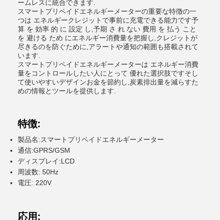
ームレスに統合できます.
スマートプリペイドエネルギーメーターの重要な特徴の一
つは エネルギークレジットで事前に充電できる能力です予
算 を 効率 的 に 設定 し,予期 さ れ ない 費用 を 払う こと
を 避ける ため にエネルギー消費量を把握し,クレジットが
尽きるのを防ぐために,アラートや通知の範囲も搭載されて
います.
スマートプリペイドエネルギーメーターは エネルギー消費
量をコントロールしたい人にとって 優れた選択肢ですそし
て使いやすいデザインお金を節約し,炭素排出量を減らすた
めの情報とツールを提供します.
特徴:
製品名:スマートプリペイドエネルギーメーター
通信:GPRS/GSM
ディスプレイ:LCD
周波数: 50Hz
電圧: 220V
応用: