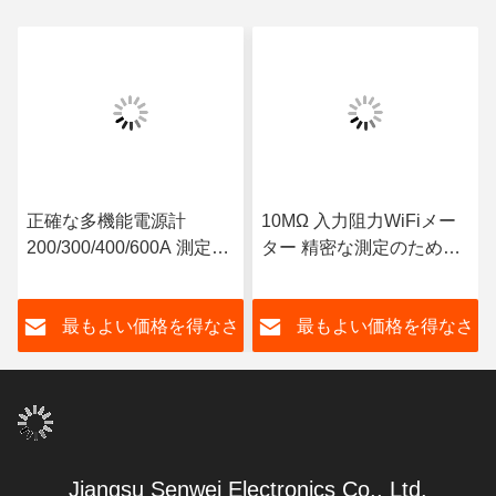
正確な多機能電源計
10MΩ 入力阻力WiFiメー
200/300/400/600A 測定電
ター 精密な測定のための
流範囲 50Hz 周波数
スマート先進技術
AC/DC 電源
さ
最もよい価格を得なさ
最もよい価格を得なさ
い
い
Jiangsu Senwei Electronics Co., Ltd.