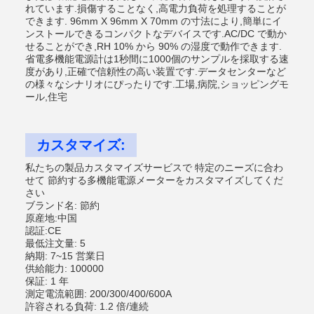
れています.損傷することなく,高電力負荷を処理することが
できます. 96mm X 96mm X 70mm の寸法により,簡単にイ
ンストールできるコンパクトなデバイスです.AC/DC で動か
せることができ,RH 10% から 90% の湿度で動作できます.
省電多機能電源計は1秒間に1000個のサンプルを採取する速
度があり,正確で信頼性の高い装置です.データセンターなど
の様々なシナリオにぴったりです.工場,病院,ショッピングモ
ール,住宅
カスタマイズ:
私たちの製品カスタマイズサービスで 特定のニーズに合わ
せて 節約する多機能電源メーターをカスタマイズしてくだ
さい
ブランド名: 節約
原産地:中国
認証:CE
最低注文量: 5
納期: 7~15 営業日
供給能力: 100000
保証: 1 年
測定電流範囲: 200/300/400/600A
許容される負荷: 1.2 倍/連続