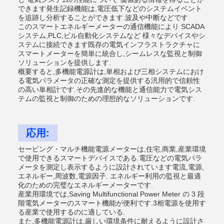
できます発生記録機能は,電圧低下などのシステムイベント
を追跡し分析することができます.波及や中断などです
このスマートエネルギーメーターの通信機能により SCADA
システム,PLC,ビル自動化システムなど 様々なデバイスやシ
ステムに接続できます既存の電気インフラストラクチャに
スマートメーターを簡単に統合し,シームレスな監視と制御
ソリューションを提供します.
概要すると,多機能電源計は,単相および三相システムにおけ
る電気パラメータの正確な測定を提供する汎用的で信頼性
の高い単相計です.その先進的な機能と通信能力で電気シス
テムの監視と制御のための理想的なソリューションです.
応用:
セービング・マルチ機能電源メーターは,住宅,商業,産業環境
で使用できるスマートデバイスである.電圧などの電気パラ
メータを測定し表示するように設計されています電流,電源,
エネルギー,周波数,電源因子. エネルギー利用の監視と最適
化のための完璧なエネルギーメーターです.
産業用環境では,Saving Multifunctional Power Meter の 3 段
階電気メーターのスマート機能が便利です.3相電源を使用す
る産業で使用するのに適している.
また,多機能電源計は,厳しい環境条件に耐えるように設計さ