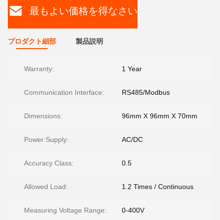
最もよい価格を得なさい
プロダクト細部
製品説明
Warranty:
1 Year
Communication Interface:
RS485/Modbus
Dimensions:
96mm X 96mm X 70mm
Power Supply:
AC/DC
Accuracy Class:
0.5
Allowed Load:
1.2 Times / Continuous
Measuring Voltage Range:
0-400V