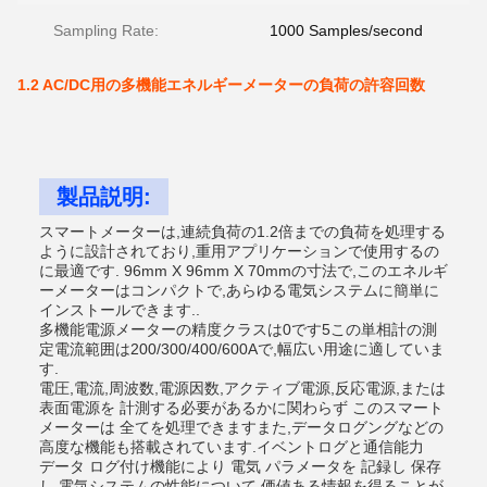
Sampling Rate:
1000 Samples/second
1.2 AC/DC用の多機能エネルギーメーターの負荷の許容回数
製品説明:
スマートメーターは,連続負荷の1.2倍までの負荷を処理する
ように設計されており,重用アプリケーションで使用するの
に最適です. 96mm X 96mm X 70mmの寸法で,このエネルギ
ーメーターはコンパクトで,あらゆる電気システムに簡単に
インストールできます..
多機能電源メーターの精度クラスは0です5この単相計の測
定電流範囲は200/300/400/600Aで,幅広い用途に適していま
す.
電圧,電流,周波数,電源因数,アクティブ電源,反応電源,または
表面電源を 計測する必要があるかに関わらず このスマート
メーターは 全てを処理できますまた,データログングなどの
高度な機能も搭載されています.イベントログと通信能力
データ ログ付け機能により 電気 パラメータを 記録し 保存
し 電気システムの性能について 価値ある情報を得ることが