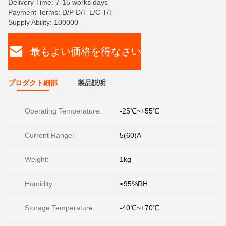
Delivery Time: 7-15 works days
Payment Terms: D/P D/T L/C T/T
Supply Ability: 100000
最もよい価格を得なさい
プロダクト細部
製品説明
Operating Temperature:
-25℃~+55℃
Current Range:
5(60)A
Weight:
1kg
Humidity:
≤95%RH
Storage Temperature:
-40℃~+70℃