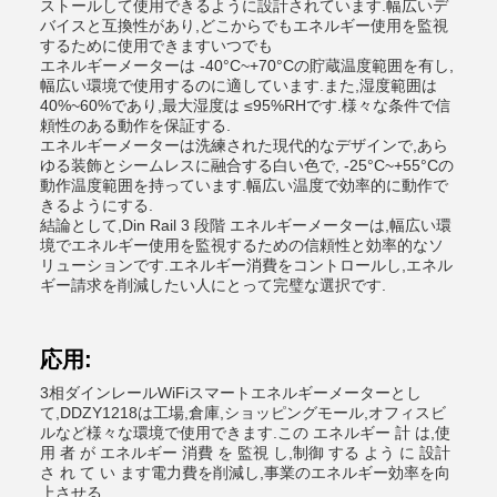
ストールして使用できるように設計されています.幅広いデ
バイスと互換性があり,どこからでもエネルギー使用を監視
するために使用できますいつでも
エネルギーメーターは -40°C~+70°Cの貯蔵温度範囲を有し,
幅広い環境で使用するのに適しています.また,湿度範囲は
40%~60%であり,最大湿度は ≤95%RHです.様々な条件で信
頼性のある動作を保証する.
エネルギーメーターは洗練された現代的なデザインで,あら
ゆる装飾とシームレスに融合する白い色で, -25°C~+55°Cの
動作温度範囲を持っています.幅広い温度で効率的に動作で
きるようにする.
結論として,Din Rail 3 段階 エネルギーメーターは,幅広い環
境でエネルギー使用を監視するための信頼性と効率的なソ
リューションです.エネルギー消費をコントロールし,エネル
ギー請求を削減したい人にとって完璧な選択です.
応用:
3相ダインレールWiFiスマートエネルギーメーターとし
て,DDZY1218は工場,倉庫,ショッピングモール,オフィスビ
ルなど様々な環境で使用できます.この エネルギー 計 は,使
用 者 が エネルギー 消費 を 監視 し,制御 する よう に 設計
さ れ て い ます電力費を削減し,事業のエネルギー効率を向
上させる.