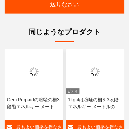
送りなさい
同じようなプロダクト
ビデオ
Oem Perpaidの喧騒の柵3
1kg 4は喧騒の柵を3段階
段階エネルギー メートル
エネルギー メートルの無
多機能Rs485エネルギー
線Wifi Lorawanの電気55C
メートル50Hz
ワイヤーで縛る
さ
最もよい価格を得なさ
最もよい価格を得なさ