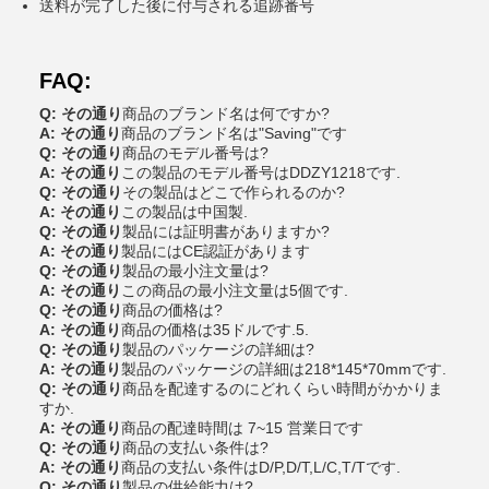
送料が完了した後に付与される追跡番号
FAQ:
Q: その通り
商品のブランド名は何ですか?
A: その通り
商品のブランド名は"Saving"です
Q: その通り
商品のモデル番号は?
A: その通り
この製品のモデル番号はDDZY1218です.
Q: その通り
その製品はどこで作られるのか?
A: その通り
この製品は中国製.
Q: その通り
製品には証明書がありますか?
A: その通り
製品にはCE認証があります
Q: その通り
製品の最小注文量は?
A: その通り
この商品の最小注文量は5個です.
Q: その通り
商品の価格は?
A: その通り
商品の価格は35ドルです.5.
Q: その通り
製品のパッケージの詳細は?
A: その通り
製品のパッケージの詳細は218*145*70mmです.
Q: その通り
商品を配達するのにどれくらい時間がかかりま
すか.
A: その通り
商品の配達時間は 7~15 営業日です
Q: その通り
商品の支払い条件は?
A: その通り
商品の支払い条件はD/P,D/T,L/C,T/Tです.
Q: その通り
製品の供給能力は?