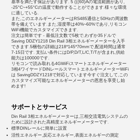
基準を満たす保証があります. 5 (((60)Aの電流範囲があり,
-25°C~+55°Cの温度で動作することができます.様々な環境
に適している.
また,このエネルギーメーターはRS485通信と50Hzの周波数
帯を備えています.また,湿度帯は40%~60%であり,リモコン
WiFi機能でカスタマイズできます.
注文は簡単です - 最低注文数で5枚で,わずか35ドルで
Saving DDZY1218 Din Rail 3相エネルギーメーターを入手
できます.5梱包の詳細は218*145*70mmで,配送時間は通常
7-15日です. 支払い条件にはD/P,D/T,L/C,T/Tが含まれ,供給
能力は100000です.
リモコンで読み取れる4GWiFiスマートエネルギーメーター
3相4ワイヤードDINレールスマートエネルギーメーターWiFi
は SavingDDZY1218で対応しています今すぐ注文して,この
カスタマイズ可能なエネルギーメーターの恩恵を享受し始
めます!
サポートとサービス
Din Rail 3相エネルギーメーターは,三相交流電気システムの
ために設計された高精度エネルギーメーターです.
標準DINレールに簡単に設置
活性エネルギー,反応エネルギー,表面エネルギーの測定