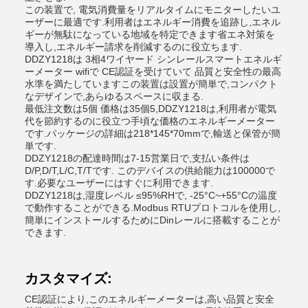
この装置で, 電気消費量をリアルタイムにモニターしたいユ
ーザーに最適です.利用者はエネルギー消費を追跡し,エネル
ギーが無駄になっている地域を特定できます省エネ対策を
導入し,エネルギー請求を削減するのに役立ちます.
DDZY1218は 3相4ワイヤード シンレールスマートエネルギ
ーメーター wifiで CE認証を受けていて 品質と安全性の最高
水準を満たしていますこの装置は設置が簡単で,コンパクト
なデザインで,あらゆるスペースに収まる.
最低注文数は5個 価格は35個5,DDZY1218は,利用者が電気
代を節約するのに役立つ手頃な価格のエネルギーメーター
です.パッケージの詳細は218*145*70mmで,輸送と保管が簡
単です.
DDZY1218の配達時間は7-15営業日で,支払い条件は
D/P,D/T,L/C,T/Tです. このデバイスの供給能力は100000で
す.必要なユーザーにはすぐに利用できます.
DDZY1218は,湿度レベル ≤95%RHで, -25°C~+55°Cの温度
で動作することができる.Modbus RTUプロトコルを使用し,
簡単にインストールするためにDinレールに搭載することが
できます.
カスタマイズ:
CE認証により,このエネルギーメーターは,高い品質と安全