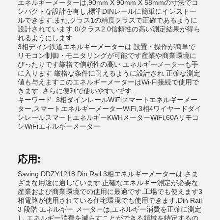
エネルギーメーターは,90mm X 90mm X 58mmの寸法でコ
ンパクトな設計を有し,標準DINレールに簡単にインストー
ルできます.また,クラス1の精度クラスで正確であるように
設計されています.0/クラス2.0信頼性の高い測定結果が得ら
れるようにします
3相ディン鉄道エネルギーメーターは 設置・操作が簡単で
リモコン制御・モニタリングが可能です産業や商業環境に
ぴったりです厳格で信頼性の高い エネルギーメーターも手
に入ります 厳格な条件に耐えるように設計され 正確な測定
値も与えますこのエネルギーメーターはWi-Fi接続で使用で
きます. さらに便利で使いやすいです..
キーワード: 3相ダインレールWiFiスマートエネルギーメー
ター,スマートエネルギーメーターWiFi,3相4ワイヤードダイ
ンレールスマートエネルギーKWHメーターWiFi,60Aリモコ
ンWiFiエネルギーメーター
応用:
Saving DDZY1218 Din Rail 3相エネルギーメーターは,さま
ざまな用途に適しています.正確なエネルギー測定が必要な
産業および商業環境での使用に最適です.工場でも使えます3
相電路が使用されている住宅環境でも使用できます.Din Rail
3 段階 エネルギー メーターは,エネルギー消費を正確に測定
し,エネルギー消費を減らすことができる領域を特定するの