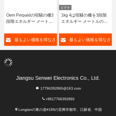
ビデオ
Oem Perpaidの喧騒の柵3
1kg 4は喧騒の柵を3段階
段階エネルギー メートル
エネルギー メートルの無
多機能Rs485エネルギー
線Wifi Lorawanの電気55C
メートル50Hz
ワイヤーで縛る
さ
最もよい価格を得なさ
最もよい価格を得なさ
い
い
Jiangsu Senwei Electronics Co., Ltd.
17766392865@163.com
+8617766392865
Longtanの東の道#189の宜興市都市、江蘇省、中国