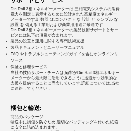
サポートとサービス
Din Rail 3相エネルギーメーターは,三相電気システムの消費
電力を測定し表示するために設計された高精度エネルギー
メーターです.計数器 は,コンパクト な 設計 と シンプル な
設置 を 備える工業用および商業用用途に最適です.
Din Rail 3相エネルギーメーターの製品技術サポートとサー
ビスには以下の項目が含まれます.
製品の設置と運用に関する専門技術支援
製品ドキュメントとユーザーマニュアル
FAQ やトラブルシューティングガイドを含むオンラインリ
ソース
保証と修理サービス
当社の技術サポートチームは,顧客がDin Rail 3相エネルギー
メーターから最大限に活用できるように迅速かつ効果的な
支援を提供することに専念しています.詳細については,当社
に連絡してください..
梱包と輸送:
商品のパッケージ:
輸送中に損傷を防ぐため,適切なパッディングを付いた紙箱
に安全に詰め込まれます.