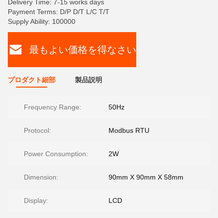
Delivery Time: 7-15 works days
Payment Terms: D/P D/T L/C T/T
Supply Ability: 100000
最もよい価格を得なさい
プロダクト細部
製品説明
Frequency Range:
50Hz
Protocol:
Modbus RTU
Power Consumption:
2W
Dimension:
90mm X 90mm X 58mm
Display:
LCD