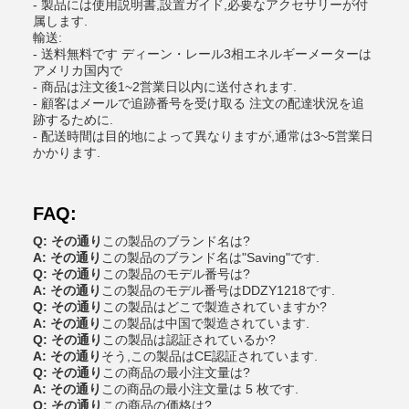
- 製品には使用説明書,設置ガイド,必要なアクセサリーが付
属します.
輸送:
- 送料無料です ディーン・レール3相エネルギーメーターは
アメリカ国内で
- 商品は注文後1~2営業日以内に送付されます.
- 顧客はメールで追跡番号を受け取る 注文の配達状況を追
跡するために.
- 配送時間は目的地によって異なりますが,通常は3~5営業日
かかります.
FAQ:
Q: その通り
この製品のブランド名は?
A: その通り
この製品のブランド名は"Saving"です.
Q: その通り
この製品のモデル番号は?
A: その通り
この製品のモデル番号はDDZY1218です.
Q: その通り
この製品はどこで製造されていますか?
A: その通り
この製品は中国で製造されています.
Q: その通り
この製品は認証されているか?
A: その通り
そう,この製品はCE認証されています.
Q: その通り
この商品の最小注文量は?
A: その通り
この商品の最小注文量は 5 枚です.
Q: その通り
この商品の価格は?