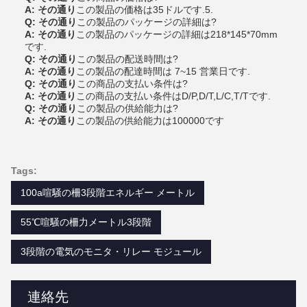
A: その通り
この製品の価格は35ドルです.5.
Q: その通り
この製品のパッケージの詳細は?
A: その通り
この製品のパッケージの詳細は218*145*70mm
です.
Q: その通り
この製品の配送時間は?
A: その通り
この製品の配達時間は 7~15 営業日です.
Q: その通り
この商品の支払い条件は?
A: その通り
この商品の支払い条件はD/P,D/T,L/C,T/Tです.
Q: その通り
この製品の供給能力は?
A: その通り
この製品の供給能力は100000です
Tags:
100a喧騒の柵3段階エネルギー メートル
55℃喧騒の柵力メートル3段階
3段階の電気のモニタ・リレー モジュール
連絡先