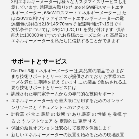
3相エネルギーメーターは様々なカスタマイズサービスも用
意しています. 遠隔読み取りのための4GWiFiスマートエネ
ルギーメーター, 63aWiFiスマートエネルギーメーター,また
は220Vの3相ワイファイスマートエネルギーメーターの電
源梱包の詳細は218*145*70mmで 配達時間は7~15日です
支払条件については,D/P,D/T,L/C,T/T を受け付けます. 供給
能力は100000台ですので,お客様のニーズに合った高品質の
エネルギーメーターを私たちに信頼することができます.
サポートとサービス
Din Rail 3相エネルギーメーターは,高品質の製品で,さまざ
まな技術サポートとサービスが提供されており,お客様のニ
ーズを満たし,期待を超えています.この製品で提供される主
要な技術サポートとサービスには,:
訓練された専門家チームからの専門的な技術サポート
エネルギーメーターから最大限に活用するためのオンライ
ンリソースとドキュメントへのアクセス
計数器 が 常に 最新 の 状態 で あり,最高 の 性能 を 発揮 す
る よう,ソフトウェア を 定期的に 更新 する
保証の延長オプションは安心して投資を保護します
新しいエネルギーメーターの設置を始めるための現場設置