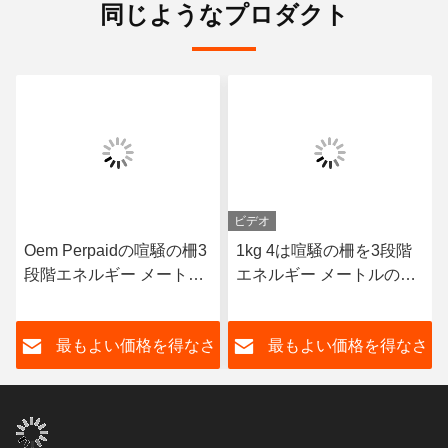
同じようなプロダクト
ビデオ
Oem Perpaidの喧騒の柵3
1kg 4は喧騒の柵を3段階
段階エネルギー メートル
エネルギー メートルの無
多機能Rs485エネルギー
線Wifi Lorawanの電気55C
メートル50Hz
ワイヤーで縛る
さ
最もよい価格を得なさ
最もよい価格を得なさ
い
い