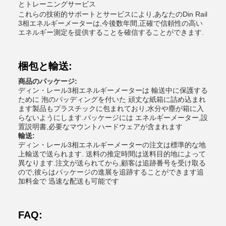
とトレーニングサービス
これらの技術的サポートとサービスにより,あなたのDin Rail
3相エネルギーメーターは,今後数年間,正確で信頼性の高い
エネルギー測定を提供することを確信することができます.
梱包と輸送:
商品のパッケージ:
ディン・レール3相エネルギーメーターは 輸送中に保護する
ために 泡のパッディングを付いた 頑丈な紙箱に詰め込まれ
ます製品もプラスチックに包まれており,水分や塵が箱に入
らないようにします.パッケージには エネルギーメーター,設
置説明書,必要なマウントハードウェアが含まれます
輸送:
ディン・レール3相エネルギーメーターの注文は標準的な地
上輸送で送られます. 送料の推定時間は送料目的地によって
異なります.注文が送られてから,顧客は追跡番号を受け取る
ので,彼らはパッケージの進展を追跡することができます追
加料金で 迅速な配送も可能です
FAQ: