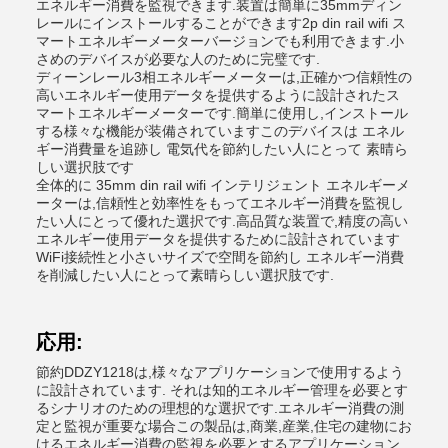
エネルギー消費を監視できます.装置は簡単に35mmディン
レールにインストールすることができます2p din rail wifi ス
マートエネルギーメーターバージョンでも利用できます.小
さめのデバイスが必要な人のために完璧です.
ディーンレール3相エネルギーメーターは,正確かつ信頼性の
高いエネルギー使用データを提供するように設計されたス
マートエネルギーメーターです.簡単に使用し,インストール
する様々な機能が装備されていますこのデバイスは エネル
ギー消費量を追跡し 電気代を節約したい人にとって 素晴ら
しい選択肢です
全体的に 35mm din rail wifi インテリジェント エネルギーメ
ーターは,信頼性と効率性をもってエネルギー消費を監視し
たい人にとって優れた選択です.高品質な装置で,精度の高い
エネルギー使用データを提供するために設計されています
WiFi接続性と小さいサイズで空間を節約し エネルギー消費
を削減したい人にとって素晴らしい選択肢です.
応用:
節約DDZY1218は,様々なアプリケーションで使用するよう
に設計されています. それは知的エネルギー管理を必要とす
るシナリオのための理想的な選択です.エネルギー消費の測
定と監視が重要な場合この製品は,商業,産業,住宅の建物にお
けるエネルギー消費の監視を必要とするアプリケーション