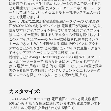
に最適です.また,再生可能エネルギーシステムで使用するこ
とも可能です.この装置は,スタンドアロンエネルギーメータ
ーとして,またはより大きなエネルギー管理システムの一部
として使用できます.
Saving DDZY1218は,貯蔵温度範囲が-40°C~+70°C,湿度範
囲が40%~60%である.デバイスは,電流範囲が5(60) Aであり,
読みやすいディスプレイを持っています.液晶ディスプレイ
は,エネルギー消費に関するリアルタイム情報を提供します.
このデバイスは,35mmのDin Railに搭載され,簡単にインス
トールできます.Wi-Fi接続があり,遠隔でデバイスにアクセ
スすることができます.この機能は,デバイスに直接アクセス
できないアプリケーションに特に役立ちます..
総括すると,Saving DDZY1218は 220v の3相 WiFi スマート
エネルギーメーターで,様々な用途に適しています.空間 が
狭い 場所 の 用途 に 理想 的 な 選択 に なるこの装置は競争
力のある価格で,信頼性とインテリジェントなエネルギー管
理システムを探している人にとって優れた選択です.
カスタマイズ:
このエネルギーメーターは,電圧範囲3×230Vと周波数範囲
50Hzがあり,様々な用途に適しています.3相電源で動いてお
り,35ドルで最低注文量は5台です.5単位で