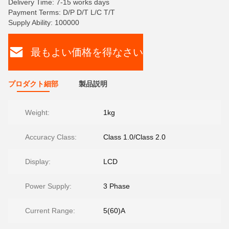
Delivery Time: 7-15 works days
Payment Terms: D/P D/T L/C T/T
Supply Ability: 100000
最もよい価格を得なさい
プロダクト細部
製品説明
Weight:
1kg
Accuracy Class:
Class 1.0/Class 2.0
Display:
LCD
Power Supply:
3 Phase
Current Range:
5(60)A