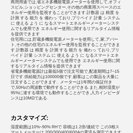
商用用途では,省エネ多機能電源メーターを使用して,オフィ
スビル,ショッピングセンター,その他の商業用スペースのエ
ネルギー使用を監視することができます.計数器 は 精度 を
計測 する 能力 を 備わっ ており,プリペイド 計量 システム
に 使える よう に なるスマートエネルギーメーターシステ
ムでも使用でき エネルギー使用に関するリアルタイム情報
を提供できます
住宅用には,貯蔵多機能電源メーターを使用して,家,アパー
ト,その他の住宅のエネルギー使用を監視することができま
す.計数器 は 精度 を 計測 する 能力 を 備わっ ており,プリ
ペイド 計量 システム に 使える よう に なるスマートエネ
ルギーメーターシステムでも使用でき エネルギー使用に関
するリアルタイム情報を提供できます
省電多機能電源計は最低5個で注文可能で,配達期間は7~15
日です.供給能力は100000個です.顧客はこの製品を大量に
注文することができます.. メーターは1年間の保証付き
で,50Hzの周波数で動作することができる.また,相対湿度が
95%に達する環境でも動作することができ,入力インピーダ
ンスは10MΩである.
カスタマイズ:
湿度範囲は10%~90% RHで 容積は1.2倍/連続で この3相ス
マートメーターは 200/300/400/600Aの電流を測定できます