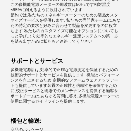
この多機能電源メーターの周波数は50Hzです相対湿度
≤95%に耐えるように設計されています.
節約では,私たちのエネルギーメーターのための製品カスタ
マイズサービスを提供します. 私たちの専門家チームは,あな
たの特定の要求と好みに合わせて製品を変更するのに役立
ちます.私たちのカスタマイズ可能なオプションについても
っと学び,より効率的なエネルギー測定システムへの第一歩
を踏み出すために私たちと連絡してください.
サポートとサービス
多機能電源計は,効率的で正確な電源測定を保証するための
技術的サポートとサービスを提供します.,機能とパフォーマ
ンスを向上させるため 定期的なファームウェアアップデー
トも提供しています装置の正確性と信頼性を確保するため
に,校正サービスと現場でのメンテナンスを提供する顧客サ
ポートチームは,あらゆる質問に答え,多機能電源メーターの
使用に関するガイドラインを提供します.
梱包と輸送:
商品のパッケージ: