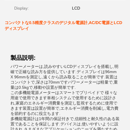
Display:
LCD
コンパクトな0.5精度クラスのデジタル電源計,AC/DC電源とLCD
ディスプレイ
製品説明:
パワーメーターは,読みやすいLCDディスプレイを搭載し,明
確で正確な読み方を提供しています.ディスプレイは96mm
X 96mmを測定し,遠くから読み取ることが簡単です.装置は
コンパクトで,深さは70mmですパワーメーターは軽量で,重
量は0.5kgで,移動や設置が簡単です.
この多機能電源メーターはスマートでプリペイドで 様々な
用途で使用できます単相システムで使用するために設計さ
れ,家庭のエネルギー消費量を測定し監視するために使用で
きます装置は設置が簡単で,エネルギー消費を削減し,電力費
を節約するのに役立ちます.
多機能電源計は1年間の保証付きで,信頼性と耐久性のある装
置であることを保証します.デバイスは,使いやすいように設
計され,さまざまなアプリケーションのニーズを満たすため