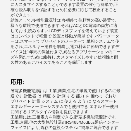
にカスタマイズすることができます装置の保守も簡単で,正
確な読み取りを保証するために必要に応じて校正すること
ができます.
結論として,多機能電源計は 多機能で信頼性の高い装置で,
様々な環境で使用できます.それはACとDC電源の両方に適
しており,読みやすいLCDディスプレイを備えています装置
はコンパクトで軽量で,設置と移動が簡単です.パワーメータ
ーは,スマートでプリペイドのメーターで,単相システムで使
用され,エネルギー消費を削減し,電力料金に節約できますデ
バイスは1年間の保証付きで,異なるアプリケーションのニー
ズを満たすために維持し,カスタマイズしやすい信頼性と耐
久性のあるデバイスであることを保証します.
応用:
省電多機能電源計は,工業,商業,住宅の環境で使用するのに最
適です.計数器 は 精度 を 計測 する 能力 を 備わっ ており,
プリペイド 計量 システム に 使える よう に なるスマート
エネルギーメーターシステムでも使用でき エネルギー使用
に関するリアルタイム情報を提供できます
工業用には,三相電力を測定できる,貯蔵多機能電源計です.
工場,倉庫,他の大型施設計器のRS485/Modbus通信インター
フェイスにより,既存の監視システムに簡単に統合できます.