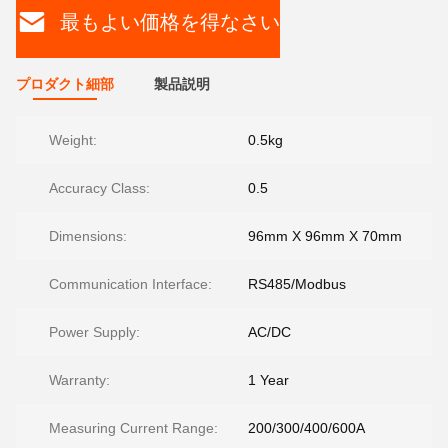
最もよい価格を得なさい
プロダクト細部
製品説明
Weight:
0.5kg
Accuracy Class:
0.5
Dimensions:
96mm X 96mm X 70mm
Communication Interface:
RS485/Modbus
Power Supply:
AC/DC
Warranty:
1 Year
Measuring Current Range:
200/300/400/600A