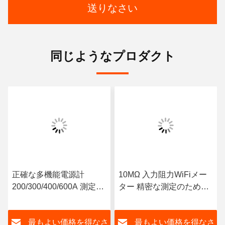
送りなさい
同じようなプロダクト
正確な多機能電源計
10MΩ 入力阻力WiFiメー
200/300/400/600A 測定電
ター 精密な測定のための
流範囲 50Hz 周波数
スマート先進技術
AC/DC 電源
さ
最もよい価格を得なさ
最もよい価格を得なさ