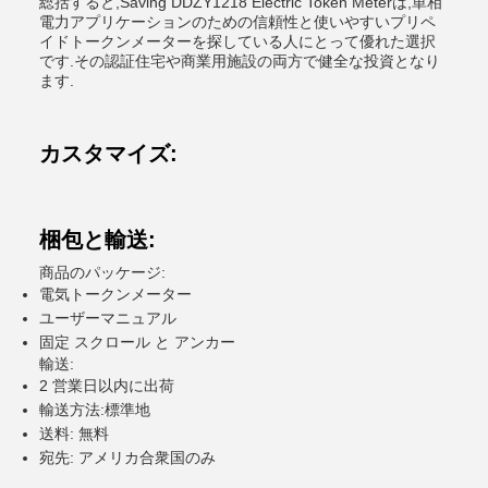
総括すると,Saving DDZY1218 Electric Token Meterは,単相
電力アプリケーションのための信頼性と使いやすいプリペ
イドトークンメーターを探している人にとって優れた選択
です.その認証住宅や商業用施設の両方で健全な投資となり
ます.
カスタマイズ:
梱包と輸送:
商品のパッケージ:
電気トークンメーター
ユーザーマニュアル
固定 スクロール と アンカー
輸送:
2 営業日以内に出荷
輸送方法:標準地
送料: 無料
宛先: アメリカ合衆国のみ