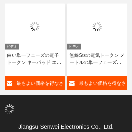
ビデオ
ビデオ
白い単一フェーズの電子
無線Stsの電気トークン メ
トークン キーパッド エネ
ートルの単一フェーズの
ルギー メートルはRS485
電力計およびエネルギー
セリウムを前払いした
メートル0.004Ib
さ
最もよい価格を得なさ
最もよい価格を得なさ
い
い
Jiangsu Senwei Electronics Co., Ltd.