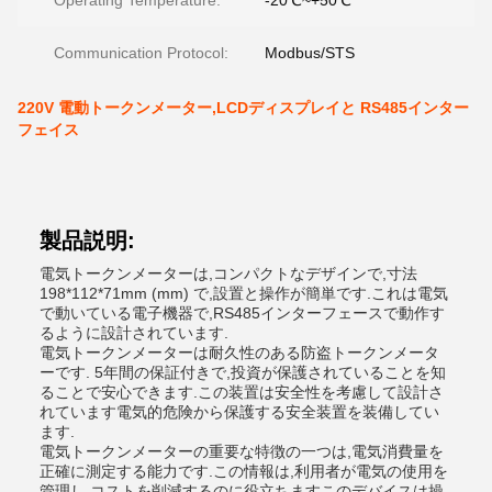
Operating Temperature:
-20℃~+50℃
Communication Protocol:
Modbus/STS
220V 電動トークンメーター,LCDディスプレイと RS485インター
フェイス
製品説明:
電気トークンメーターは,コンパクトなデザインで,寸法
198*112*71mm (mm) で,設置と操作が簡単です.これは電気
で動いている電子機器で,RS485インターフェースで動作す
るように設計されています.
電気トークンメーターは耐久性のある防盗トークンメータ
ーです. 5年間の保証付きで,投資が保護されていることを知
ることで安心できます.この装置は安全性を考慮して設計さ
れています電気的危険から保護する安全装置を装備してい
ます.
電気トークンメーターの重要な特徴の一つは,電気消費量を
正確に測定する能力です.この情報は,利用者が電気の使用を
管理し,コストを削減するのに役立ちますこのデバイスは操