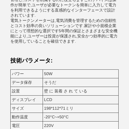
作が簡単で,ユーザが必要なトークンを簡単に入力して電力
を利用できるようにする直感的なインターフェースで設計
されています.
電気トークンメーターは,電気消費を管理するための信頼性
とコスト効率の良いソリューションです.家計や小規模企業
にとって理想的な選択です5年間の保証とさまざまな安全機
能により,ユーザーは投資が保護され,安全かつ効率的に電力
を使用していることを確信できます.
技術パラメータ:
パワー
50W
データ保存
そうだ
設置
壁 に 装着 さ れ て いる
ディスプレイ
LCD
サイズ
198*112*71ミリ
動作温度
-20°C~+50°C
電圧
220V