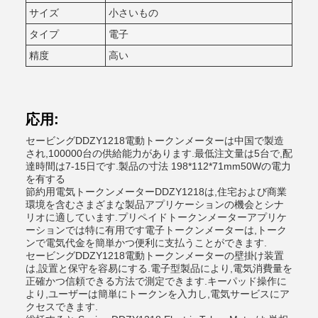
サイズ
小さいもの
タイプ
電子
精度
高い
応用:
セービングDDZY1218電動トークンメーターは中国で製造
され,100000台の供給能力があります.最低注文量は5台で,配
達時間は7-15日です.製品の寸法 198*112*71mm50Wの電力
を有する
節約用電気トークンメーターDDZY1218は,住宅および商業
環境を含むさまざまな製品アプリケーションの機会とシナ
リオに適しています.プリペイドトークンメーターアプリケ
ーションでは特に有用です電子トークンメーターは,トーク
ンで電気代金を簡単かつ便利に支払うことができます.
セービングDDZY1218電動トークンメーターの壁掛け装置
は,設置と保守を容易にする.電子型製品により,電気消費量を
正確かつ信頼できる方法で測定できます.キーパッド操作に
より,ユーザーは簡単にトークンを入力し,電気サービスにア
クセスできます.