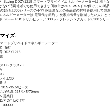
と,Saving DDZY1218 スマートプリペイドエネルギーメーターは
がない辺境地域でも使用できます価格帯は30.5~35.5ドル/個で,この製
この製品は300シリーズの不?? 鋼金属などの高品質の材料を使用して製
エネルギーメーターは 電気代を節約し 炭素排出量を削減したい人にとっ
: 28mm PDCドリルビット, 1308 pcdフレッシングカット2,300シリーズ
マイズ:
スマートプリペイドエネルギーメーター
: 節約
:DDZY1218
中国
ス1.0/クラス20
0V
DC
イ:LCD
: 5
 30.5~35.5/ピース
詳細: 218*145*70mm
15 営業日
P D/T L/C T/T
100000