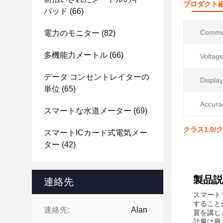
プロダクト
パッド
(66)
Commun
電力のモニター
(82)
多機能力メートル
(66)
Voltage
データ コンセントレイターの
Display
単位
(65)
Accura
スマートな水道メーター
(69)
クラス1.0/
スマートICカード式電気メー
ター
(42)
製品説
連絡先
スマート
すること
連絡先:
Alan
置を講じ
計量は最