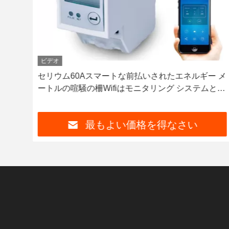
ビデオ
ラム
セリウム60Aスマートな前払いされたエネルギー メ
づか
ートルの喧騒の柵Wifiはモニタリング システムとの
電気を前払いした
最もよい価格を得なさい