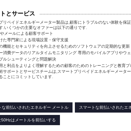
トとサービス
プリペイドエネルギーメーター製品は,顧客にトラブルのない体験を保証
す.いくつかの主要なオファーは以下の通りです.
 電話やメールによる顧客サポート
けた専門家による現場設置・保守支援
の機能とセキュリティを向上させるためのソフトウェアの定期的な更新
ー消費データのリアルタイムモニタリング 専用のモバイルアプリやウ
ブルシューティングと問題解決
用と利点をよりよく理解するための顧客のためのトレーニングと教育プ
術サポートとサービスチームは,スマートプリペイドエネルギーメータ
ることにコミットしています.
ートな前払いされたエネルギー メートル
スマートな前払いされたエネ
50Hzはメートルを前払いする