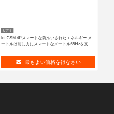
ビデオ
ビデ
Iot GSM 4Pスマートな前払いされたエネルギー メ
喧騒
ートルは前に力にスマートなメートル65Hzを支払
デジ
う
最もよい価格を得なさい