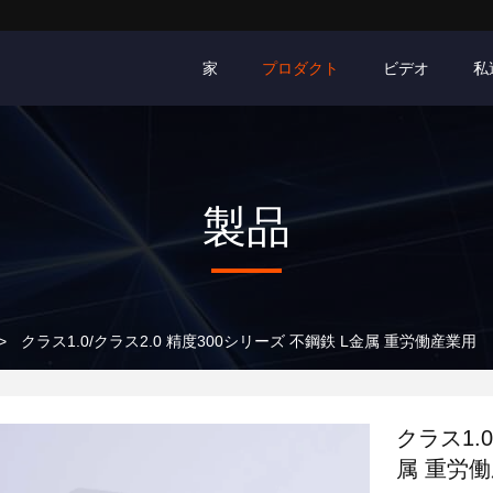
家
プロダクト
ビデオ
私
製品
>
クラス1.0/クラス2.0 精度300シリーズ 不鋼鉄 L金属 重労働産業用
クラス1.
属 重労