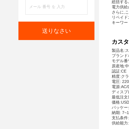
総括する
電力供給
さらに,
リペイド
キーワード
送りなさい
カスタ
製品名:
ブランド名
モデル番号
原産地:
認証:CE
精度:クラ
電圧: 22
電源:AC/
ディスプレ
最低注文量
価格:USD
パッケージの
納期: 7~
支払条件:D/
供給能力: 