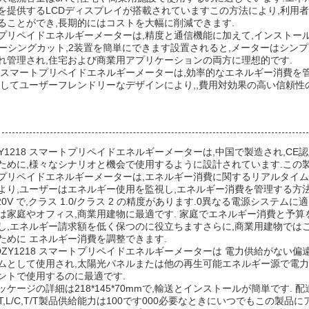
を提供するLCDディスプレイが搭載されていますこの方法により,利用
ることができ,長期的にはコストを大幅に削減できます.
プリペイドエネルギーメーターは,精度と通信機能に加えて,インストールと操
レーシングカット,2装置を簡単にできます設置されると,メーターはシ
れ管理され,住宅および商業用アプリケーションの両方に理想的です.
,スマートプリペイドエネルギーメーターは,効率的なエネルギー消費を管
そしてユーザーフレンドリーなデザインにより,,費用対効果の高い信頼性
ZY1218 スマートプリペイドエネルギーメーターは,中国で製造され,C
ために,様々なシナリオと機会で使用するように設計されています.この
プリペイドエネルギーメーターは,エネルギー消費に関するリアルタイム
より,ユーザーはエネルギー使用を監視し,エネルギー消費を管理する方
20V で,クラス 1.0/クラス 2 の精度があります.0異なる電源システム
は家庭やオフィス,商業用建物に最適です. 家庭でエネルギー消費と予算
し,エネルギー請求額を低く保つのに役立ちますさらに,商業用建物ではこ
ために エネルギー消費を調整できます.
DZY1218 スマートプリペイドエネルギーメーターは 電力供給がない
ムとして使用され,太陽光パネルまたは他の再生可能エネルギー源で電力
ントで使用するのに最適です.
ケージの詳細は218*145*70mmで,輸送とインストールが簡単です. 
,D/T,L/C,T/T製品供給能力は100です000必要なときにいつでもこの製