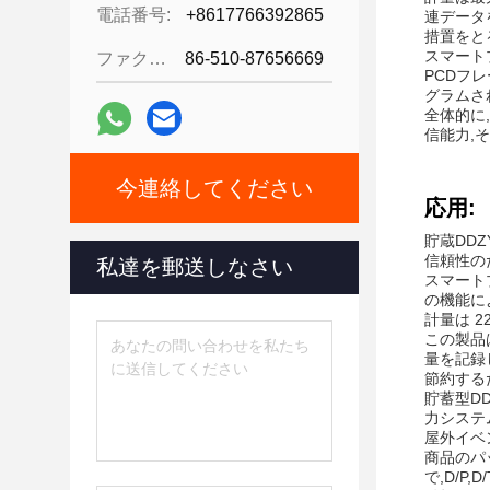
電話番号:
+8617766392865
連データ
措置をと
スマート
ファクシミリ:
86-510-87656669
PCDフ
グラムさ
全体的に
信能力,
今連絡してください
応用:
貯蔵DD
信頼性の
私達を郵送しなさい
スマート
の機能に
計量は 2
この製品
量を記録
節約する
貯蓄型D
力システ
屋外イベ
商品のパッ
で,D/P