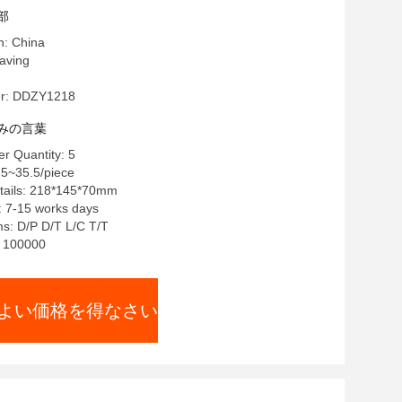
部
n: China
ving
r: DDZY1218
みの言葉
r Quantity: 5
5~35.5/piece
tails: 218*145*70mm
: 7-15 works days
s: D/P D/T L/C T/T
y: 100000
よい価格を得なさい