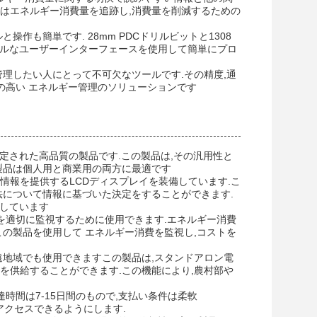
者はエネルギー消費量を追跡し,消費量を削減するための
作も簡単です. 28mm PDCドリルビットと1308
ンプルなユーザーインターフェースを使用して簡単にプロ
理したい人にとって不可欠なツールです.その精度,通
の高い エネルギー管理のソリューションです
E認定された高品質の製品です.この製品は,その汎用性と
製品は個人用と商業用の両方に最適です
情報を提供するLCDディスプレイを装備しています.こ
法について情報に基づいた決定をすることができます.
に適しています
を適切に監視するために使用できます.エネルギー消費
の製品を使用して エネルギー消費を監視し,コストを
偏遠地域でも使用できますこの製品は,スタンドアロン電
を供給することができます.この機能により,農村部や
配達時間は7-15日間のもので,支払い条件は柔軟
品にアクセスできるようにします.