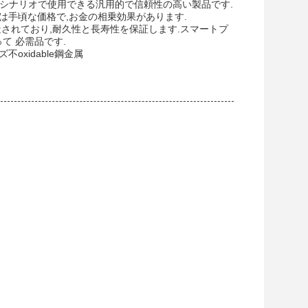
,様々なシナリオで使用できる汎用的で信頼性の高い製品です.
品は手頃な価格で,お金の相乗効果があります.
造されており,耐久性と長寿性を保証します.スマートプ
て 必需品です.
不oxidable鋼金属