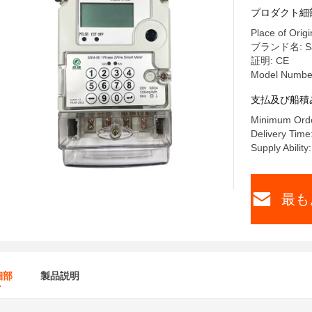
プロダクト細
Place of Origi
ブランド名: Sa
証明: CE
Model Numbe
支払及び船積
Minimum Orde
Delivery Time
Supply Abilit
最も
細部
製品説明