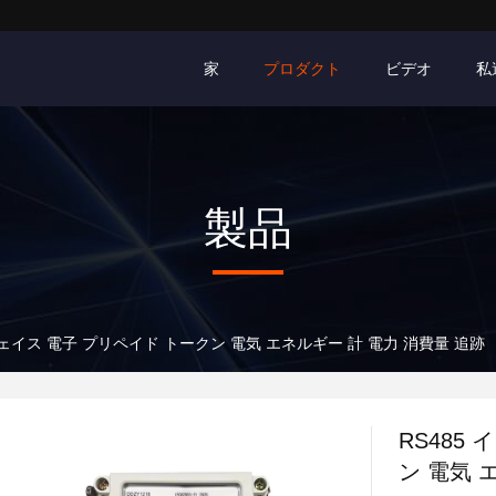
家
プロダクト
ビデオ
私
製品
フェイス 電子 プリペイド トークン 電気 エネルギー 計 電力 消費量 追跡
RS485
ン 電気 