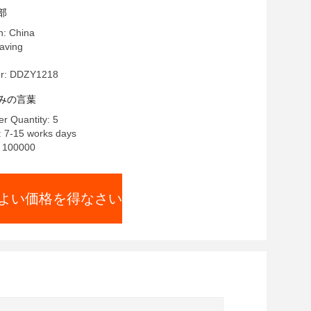
部
n: China
ving
r: DDZY1218
みの言葉
r Quantity: 5
: 7-15 works days
y: 100000
よい価格を得なさい