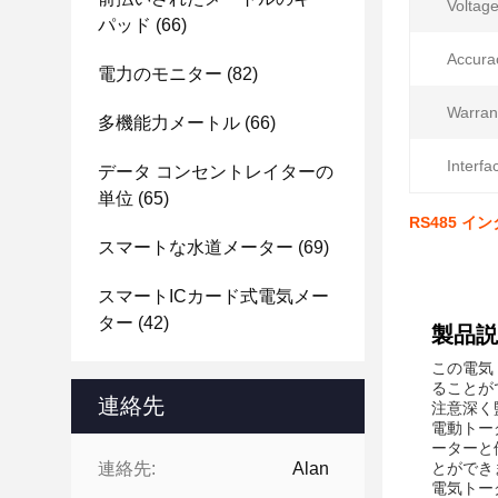
Voltage
パッド
(66)
Accura
電力のモニター
(82)
Warran
多機能力メートル
(66)
Interfa
データ コンセントレイターの
単位
(65)
RS485 イ
スマートな水道メーター
(69)
スマートICカード式電気メー
ター
(42)
製品説
この電気
ることが
連絡先
注意深く
電動トー
ーターと
連絡先:
Alan
とができ
電気トー