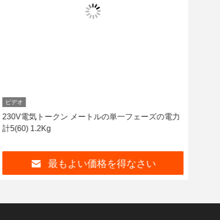
ビデオ
ビデ
230V電気トークン メートルの単一フェーズの電力
無線
計5(60) 1.2Kg
一フ
最もよい価格を得なさい