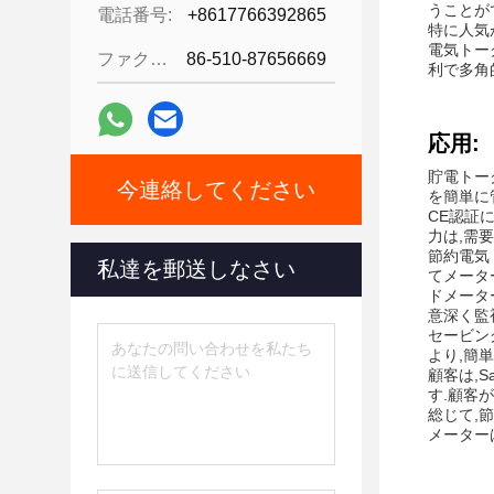
うことが
電話番号:
+8617766392865
特に人気
電気トー
ファクシミリ:
86-510-87656669
利で多角
応用:
貯電トーク
今連絡してください
を簡単に
CE認証
力は,需
節約電気
私達を郵送しなさい
てメータ
ドメータ
意深く監
セービン
より,簡
顧客は,S
す.顧客
総じて,
メーター