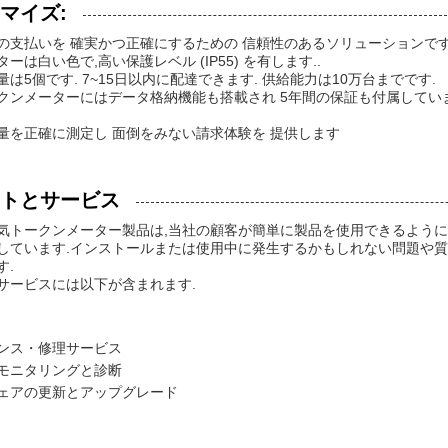
マイズ:
の支払いを 確実かつ正確にするための 信頼性のあるソリューションです
ーは白い色で,高い保護レベル (IP55) を有します..
は5個です. 7~15日以内に配達できます. 供給能力は10万台までです.
クンメーターにはデータ格納機能も搭載され 5年間の保証も付属してい
量を正確に測定し 面倒をみない請求体験を 提供します
トとサービス
気トークンメーター製品は,当社の顧客が簡単に製品を使用できるよう
しています.インストールまたは使用中に発生するかもしれない問題や
す.
サービスには以下が含まれます.
ンス・修理サービス
モニタリングと診断
ェアの更新とアップグレード