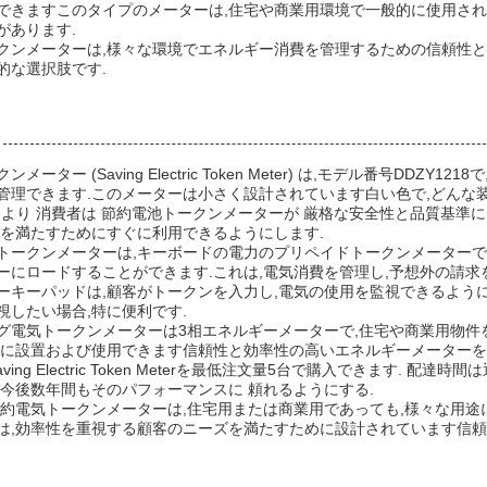
できますこのタイプのメーターは,住宅や商業用環境で一般的に使用さ
があります.
クンメーターは,様々な環境でエネルギー消費を管理するための信頼性と
的な選択肢です.
ンメーター (Saving Electric Token Meter) は,モデル番号D
管理できます.このメーターは小さく設計されています白い色で,どんな
により 消費者は 節約電池トークンメーターが 厳格な安全性と品質基準に
要を満たすためにすぐに利用できるようにします.
トークンメーターは,キーボードの電力のプリペイドトークンメーターで
ーにロードすることができます.これは,電気消費を管理し,予想外の請
ーキーパッドは,顧客がトークンを入力し,電気の使用を監視できるように
視したい場合,特に便利です.
グ電気トークンメーターは3相エネルギーメーターで,住宅や商業用物件
単に設置および使用できます信頼性と効率性の高いエネルギーメーター
aving Electric Token Meterを最低注文量5台で購入できます. 
が今後数年間もそのパフォーマンスに 頼れるようにする.
節約電気トークンメーターは,住宅用または商業用であっても,様々な用途
は,効率性を重視する顧客のニーズを満たすために設計されています信頼