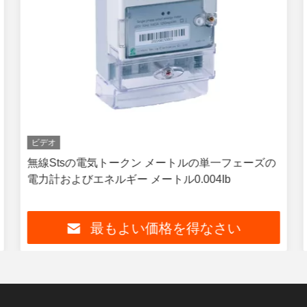
ビデオ
無線Stsの電気トークン メートルの単一フェーズの
電力計およびエネルギー メートル0.004Ib
最もよい価格を得なさい