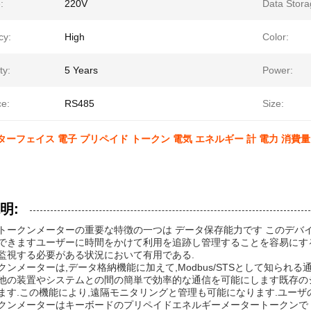
:
220V
Data Stora
cy:
High
Color:
ty:
5 Years
Power:
ce:
RS485
Size:
ンターフェイス 電子 プリペイド トークン 電気 エネルギー 計 電力 消費量
明:
トークンメーターの重要な特徴の一つは データ保存能力です このデバ
できますユーザーに時間をかけて利用を追跡し管理することを容易にする
監視する必要がある状況において有用である.
クンメーターは,データ格納機能に加えて,Modbus/STSとして知られ
他の装置やシステムとの間の簡単で効率的な通信を可能にします既存の
ます.この機能により,遠隔モニタリングと管理も可能になります.ユーザ
クンメーターはキーボードのプリペイドエネルギーメータートークンで 