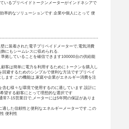
れているプリペイドトークンメーターがインドネシアで
効率的なソリューションです.企業や個人にとって 便
DZY1218で,壁に装着された電子プリペイドメーターで,電気消費
装飾にもシームレスに収められる.
 準拠していることを確信できます100000台の供給能
,顧客は簡単に電力を利用するためにトークンを購入し
求を回避するためのシンプルで便利な方法ですプリペイ
します.この機能は,家庭や企業がエネルギー消費を注
を含む様々な環境で使用するのに適しています.設計に
を希望する顧客にとって理想的な選択です
配達時間は通常7-15営業日で,メーターには5年間の保証がありま
に適した信頼性と便利なエネルギーメーターです.この
性 便利性