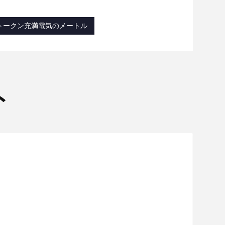
5トークン充満電気のメートル
ト