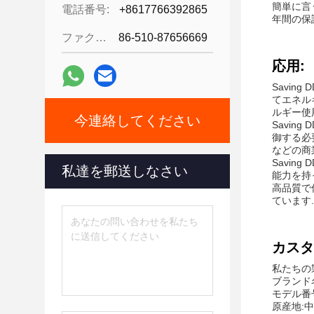
簡単に言
電話番号:
+8617766392865
年間の保
ファクシミリ:
86-510-87656669
応用:
Savi
てエネル
ルギー使
今連絡してください
Savi
御する必
などの商
Savin
私達を郵送しなさい
能力を持
高品質で
ています.
カスタ
私たちの
ブランド名
モデル番号
原産地: