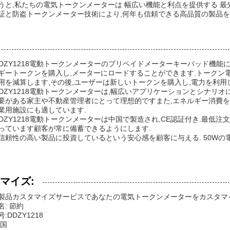
うと,私たちの電気トークンメーターは 幅広い機能と利点を提供する 最
証と防盗トークンメーター技術により,何年も信頼できる高品質の製品を
ng DDZY1218電動トークンメーターのプリペイドメーターキーパッド
ギートークンを購入し,メーターにロードすることができます.トークン
用を減算します,その後,ユーザーは新しいトークンを購入し,電力を利用
ng DDZY1218電動トークンメーターは,幅広いアプリケーションとシナ
要がある家主や不動産管理者にとって理想的ですまた,エネルギー消費を
業用施設にも適しています.
g DDZY1218電動トークンメーターは中国で製造され,CE認証付き.最低注
っています顧客が常に備蓄できるようにします.
信頼性の高い製品に投資しているという安心感を顧客に与える. 50Wの
マイズ:
製品カスタマイズサービスであなたの電気トークンメーターをカスタマ
: 節約
:DDZY1218
中国