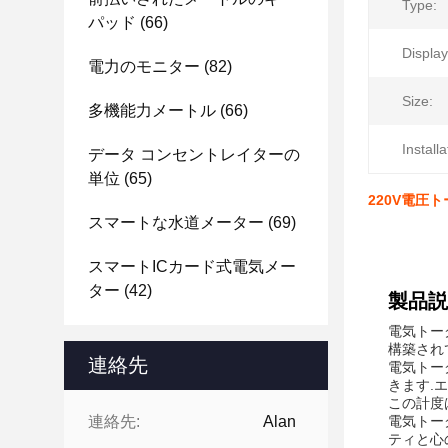
Type:
パッド
(66)
Display
電力のモニター
(82)
Size:
多機能力メートル
(66)
Installa
データ コンセントレイターの
単位
(65)
220V電圧
スマートな水道メーター
(69)
スマートICカード式電気メー
ター
(42)
製品説
電気トー
構築され
連絡先
電気トー
きます.
この計度
連絡先:
Alan
電気トー
ティと心