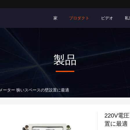
家
プロダクト
ビデオ
私
製品
ンメーター 狭いスペースの壁設置に最適
220V
置に最適