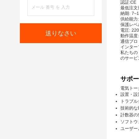
認証:CE
最低注文量
納期: 7~
供給能力: 
保護レベル
電圧: 22
送りなさい
動作温度: 
通信プロト
インターフ
私たちの
のサービ
サポー
電気トー
設置・設
トラブル
技術的な
計数器の
ソフトウ
ユーザー