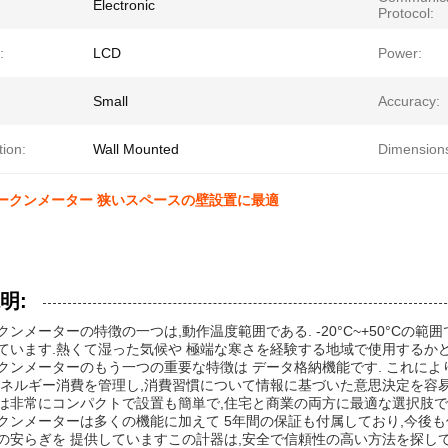
Electronic
Protocol:
:
LCD
Power:
Small
Accuracy:
tion:
Wall Mounted
Dimension
トークンメーター 狭いスペースの壁設置に最適
明:
クンメーターの特徴の一つは,動作温度範囲である. -20°C~+50°C
ています.熱くて湿った気候や 極端な寒さを経験する地域で使用するか
クンメーターのもう一つの重要な特徴は データ格納機能です. これによ
エネルギー消費を管理し,消費習慣について情報に基づいた意思決定を容易
は非常にコンパクトで設置も簡単で,住宅と商業の両方に最適な選択肢で
クンメーターは多くの機能に加えて 5年間の保証も付属しており,今後も
の安らぎを 提供していますこの計器は,安全で信頼性の高い方法を探し