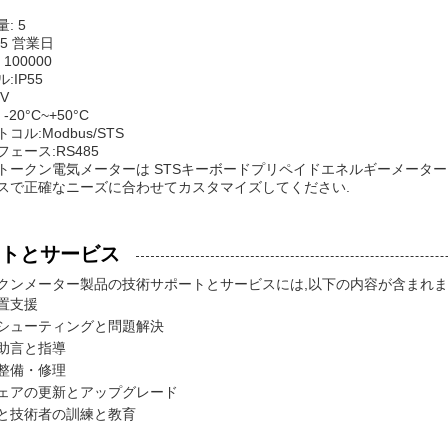
: 5
15 営業日
100000
:IP55
0V
-20°C~+50°C
コル:Modbus/STS
ェース:RS485
トークン電気メーターは STSキーボードプリペイドエネルギーメーター
スで正確なニーズに合わせてカスタマイズしてください.
トとサービス
クンメーター製品の技術サポートとサービスには,以下の内容が含まれま
置支援
シューティングと問題解決
助言と指導
整備・修理
ェアの更新とアップグレード
と技術者の訓練と教育