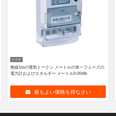
ビデオ
無線Stsの電気トークン メートルの単一フェーズの
電力計およびエネルギー メートル0.004Ib
最もよい価格を得なさい