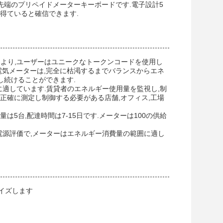
先端のプリペイドメーターキーボードです.電子設計5
得ていると確信できます.
機能により,ユーザーはユニークなトークンコードを使用し
電気メーターは,完全に枯渇するまでバランスからエネ
し続けることができます.
リオに適しています.賃貸者のエネルギー使用量を監視し,制
正確に測定し制御する必要がある店舗,オフィス,工場
文量は5台,配達時間は7-15日です.メーターは100の供給
電源評価で,メーターはエネルギー消費量の範囲に適し
イズします