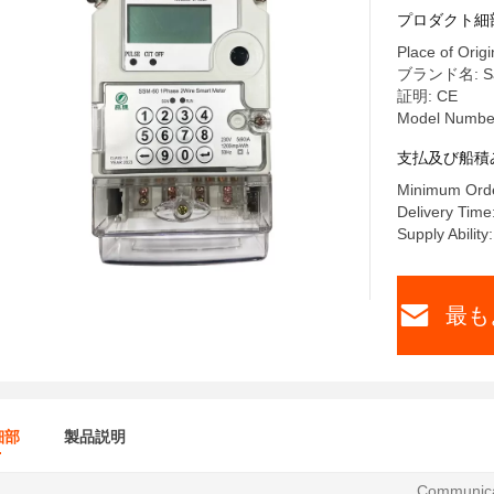
プロダクト細
Place of Origi
ブランド名: Sa
証明: CE
Model Numbe
支払及び船積
Minimum Orde
Delivery Time
Supply Abilit
最も
細部
製品説明
Communica