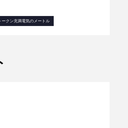
5トークン充満電気のメートル
ト