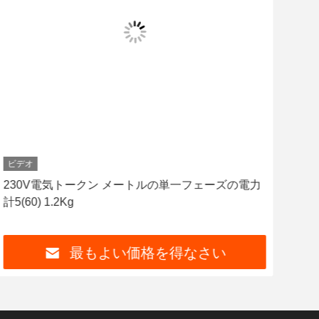
ビデオ
ビデ
230V電気トークン メートルの単一フェーズの電力
無線
計5(60) 1.2Kg
一フ
最もよい価格を得なさい