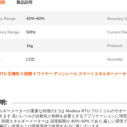
細部
製品説明
ty Range:
40%~60%
Accuracy C
ncy Range:
50Hz
Current Ra
:
1kg
Protocol:
:
LCD
Humidity:
TU 互換性 3 段階 4 ワイヤー ディンレール スマートエネルギーメーター 
明:
ルギーメーターの重要な特徴の1つは Modbus RTU プロトコルのサ
きます.高いレベルの自動化と制御を必要とするアプリケーションに理想
ail 3 段階エネルギーメーターは,湿度範囲が 40%~60% であり,厳しい環
,幅広い産業および商業環境で使用するのに適しています.