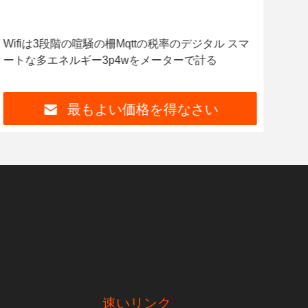
ビデ
Wifiは3段階の喧騒の柵Mqttの税率のデジタル スマ
+5
ートな多エネルギー3p4wをメーターで計る
メ
計
最もよい価格を得なさい
速いリンク