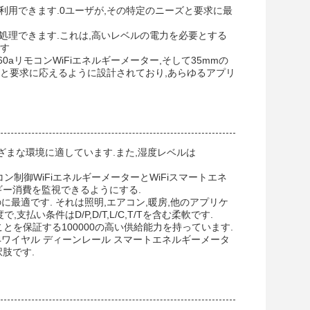
で利用できます.0ユーザが,その特定のニーズと要求に最
処理できます.これは,高いレベルの電力を必要とする
です
ーター,60aリモコンWiFiエネルギーメーター,そして35mmの
ズと要求に応えるように設計されており,あらゆるアプリ
°Cで,さまざまな環境に適しています.また,湿度レベルは
コン制御WiFiエネルギーメーターとWiFiスマートエネ
ギー消費を監視できるようにする.
のに最適です. それは照明,エアコン,暖房,他のアプリケ
払い条件はD/P,D/T,L/C,T/Tを含む柔軟です.
ることを保証する100000の高い供給能力を持っています.
3相4ワイヤル ディーンレール スマートエネルギーメータ
肢です.