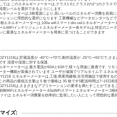
しては,このエネルギーメーターは,クラス1.0とクラス2の2つのクラス
精度レベルを選択できるようにします.
ルギーメーターは,3相電源により,高いレベルのエネルギー消費を容易に
ーションに理想的な選択になります.工業機械などデータセンターなど
ail 3相エネルギーメーターは,100a wifiスマートdin-railエネルギーメ
ールWiFiインテリジェントエネルギーメーター各モデルは,特定のニー
ンに最適なエネルギーメーターを簡単に見つけることができます.
g DDZY1218は,貯蔵温度が -40°C~+70°C,動作温度が -25°C~+55
Hです.湿度や湿度に対する保護.
ルギーメーターは,最大電流が60Aと63Aで,様々な用途に最適です. リモ
ーター機能が装備されています.ユーザが遠隔でリアルタイムで エネル
ZY1218 エネルギーメーターは,工場,商業用建物,住宅用施設で使用する
の商品の最低注文量は 5 枚で価格は 35 枚です5配送時間は7~15日程度で,支
g DDZY1218は,さまざまなアプリケーションの要求を満たすことができ
制御WiFiエネルギーメーター,63aWiFiスマートエネルギーメーター,
ファイは エネルギー消費量を効率的に監視したい人にとって理想的な選択
マイズ: