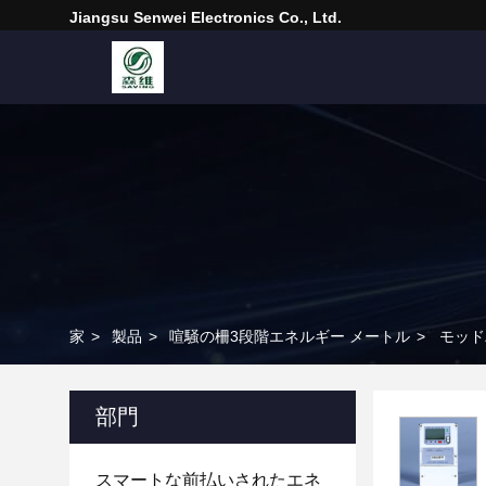
Jiangsu Senwei Electronics Co., Ltd.
家
>
製品
>
喧騒の柵3段階エネルギー メートル
>
モッド
部門
スマートな前払いされたエネ