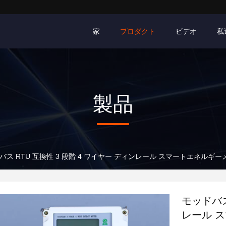
家
プロダクト
ビデオ
私
製品
バス RTU 互換性 3 段階 4 ワイヤー ディンレール スマートエネルギーメー
モッドバス
レール ス