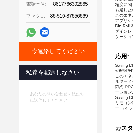
電話番号:
+8617766392865
精度に関
も適した
このエネ
ファクシミリ:
86-510-87656669
アプリケ
Din R
ダインレ
ケーショ
今連絡してください
応用:
Savin
≤95%R
私達を郵送しなさい
このエネ
ルギーメ
節約 DD
ーションこ
Savin
リモコン
ー ワイ
カスタ