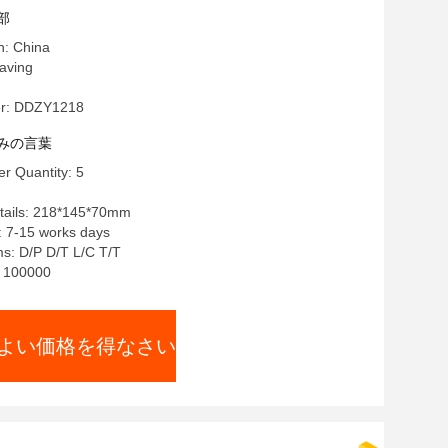
部
n: China
ving
r: DDZY1218
みの言葉
r Quantity: 5
tails: 218*145*70mm
: 7-15 works days
s: D/P D/T L/C T/T
y: 100000
よい価格を得なさい