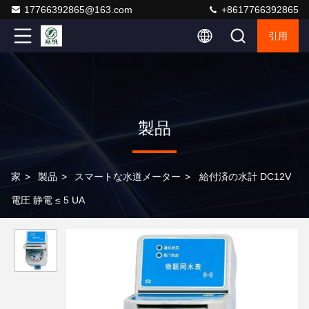
17766392865@163.com
+8617766392865
引用
製品
家
>
製品
>
スマートな水道メーター
>
給付済の水計 DC12V
電圧 静電 ≤ 5 UA