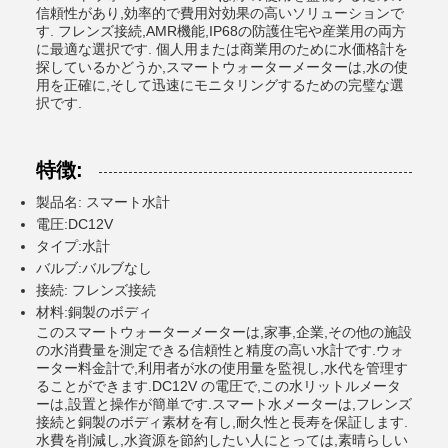
信頼性があり,効率的で費用対効果の高いソリューションで
す. フレンズ接続,AMR機能,IP68の防護住宅や産業用の両方
に最適な選択です. 個人用または商業用のために水価格計を
探しているかどうか,スマートウォーターメーターは,水の使
用を正確に,そして迅速にモニタリングするための完璧な選
択です.
特徴:
製品名: スマート水計
電圧:DC12V
タイプ:水計
バルブ:バルブなし
接続: フレンズ接続
材料:銅製のボディ
このスマートウォーターメーターは,家事,企業,その他の施設
の水消費量を測定できる信頼性と精度の高い水計です.ウォ
ーター料金計で,利用者が水の使用量を監視し,水代を管理す
ることができます.DC12V の電圧で,この水リットルメータ
ーは,設置と操作が簡単です.スマート水メーターは,フレンズ
接続と銅製のボディ素材を有し,耐久性と長寿を保証します.
水費を削減し,水資源を節約したい人にとっては,素晴らしい