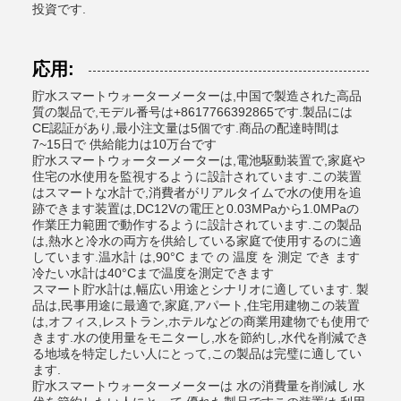
投資です.
応用:
貯水スマートウォーターメーターは,中国で製造された高品
質の製品で,モデル番号は+8617766392865です.製品には
CE認証があり,最小注文量は5個です.商品の配達時間は
7~15日で 供給能力は10万台です
貯水スマートウォーターメーターは,電池駆動装置で,家庭や
住宅の水使用を監視するように設計されています.この装置
はスマートな水計で,消費者がリアルタイムで水の使用を追
跡できます装置は,DC12Vの電圧と0.03MPaから1.0MPaの
作業圧力範囲で動作するように設計されています.この製品
は,熱水と冷水の両方を供給している家庭で使用するのに適
しています.温水計 は,90°C まで の 温度 を 測定 でき ます
冷たい水計は40°Cまで温度を測定できます
スマート貯水計は,幅広い用途とシナリオに適しています. 製
品は,民事用途に最適で,家庭,アパート,住宅用建物この装置
は,オフィス,レストラン,ホテルなどの商業用建物でも使用で
きます.水の使用量をモニターし,水を節約し,水代を削減でき
る地域を特定したい人にとって,この製品は完璧に適してい
ます.
貯水スマートウォーターメーターは 水の消費量を削減し 水