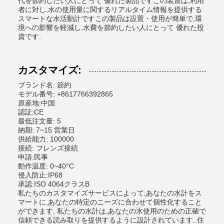
代を節約したい人にとって 優れた製品ですこの装置は,利用
者に対し,水の使用量に関するリアルタイム情報を提供する
スマートな水活動計ですこの製品は設置・使用が簡単で,環
境への影響を軽減し,水費を節約したい人にとって 優れた投
資です.
カスタマイズ:
ブランド名: 節約
モデル番号: +8617766392865
原産地:中国
認証:CE
最低注文量: 5
納期: 7~15 営業日
供給能力: 100000
接続: フレンズ接続
申請:民事
動作温度: 0~40°C
侵入防止:IP68
承認:ISO 4064クラスB
私たちのカスタマイズサービスによって,あなたの水計をス
マートに,あなたの特定のニーズに合わせて個性化すること
ができます. 私たちの水計は,あなたの水使用のための正確で
信頼できる読み取りを提供するように設計されています..住