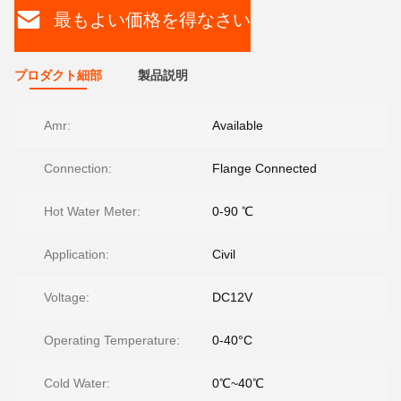
最もよい価格を得なさい
プロダクト細部
製品説明
Amr:
Available
Connection:
Flange Connected
Hot Water Meter:
0-90 ℃
Application:
Civil
Voltage:
DC12V
Operating Temperature:
0-40°C
Cold Water:
0℃~40℃