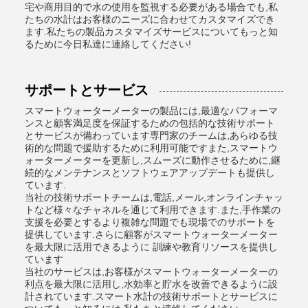
宅や商用目的で水の使用を監視する必要がある場合でも,私
たちの水計はお客様のニーズに合わせてカスタマイズでき
ます.私たちの製品カスタマイズサービスについてもっと知
るために今日私達に連絡してください!
サポートとサービス
スマートウォーターメーターの製品には,最適なパフォーマ
ンスと顧客満足度を保証するための包括的な技術サポート
とサービスが備わっています専門家のチームは,あらゆる技
術的な問題で援助するために利用可能ですまた,スマートウ
ォーターメーターを更新し,スムーズに動作させるために,継
続的なメンテナンスとソフトウェアアップデートも提供し
ています.
当社の技術サポートチームは,電話,メール,オンラインチャッ
トなど様々なチャネルを通じて利用できます.また,手作業の
支援を必要とするより複雑な問題でも現場でのサポートを
提供しています.さらに顧客がスマートウォーターメーター
を最大限に活用できるように 訓練や教育リソースを提供し
ています
当社のサービスは,お客様がスマートウォーターメーターの
利点を最大限に活用し,水効率と貯水を改善できるように設
計されています.スマート水計の技術サポートとサービスに