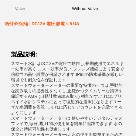
Valve:
Without Valve
給付済の水計 DC12V 電圧 静電 ≤ 5 UA
製品説明:
スマート水計はDC12Vの電圧で動作し,長期使用でエネルギ
ー効率が高く,コスト効率が良い.フレンズ接続により安全で
信頼性の高い設置が保証されます.IP68の防水基準が厳しい
環境でも耐久性を保証します.
スマートウォーターメーターの重要な特徴の一つは,手動的
な読み取りの必要性をなくし,正確かつタイムリーな請求を
保証するAMR (自動計数値読み取り) 機能です.これは,プリ
ペイド水計システムにとって理想的な選択になりますユー
ザが水消費を監視し,それに応じてアカウントを充電できる
ようにします.
スマートウォーターメーターは,使いやすいデジタルディス
プレイで,毎日,週,月間水使用量を簡単に追跡できます.水の
保全と持続可能性も促進します.
スマートウォーターメーターは,水の使用を監視するための