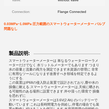
Valve:
Without Valve
Connection:
Flange Connected
0.03MPa~1.0MPa 圧力範囲のスマートウォーターメーター バルブ
問題なし
製品説明:
スマートウォーターメーターは 単なるウォーターローラメ
ーターだけでなく 水リットルメーターでもあります つまり
水の容量と流量の両方を測定できます水資源の管理に 非常
に有用なツールになります改善すべき領域を特定できるよ
うにする.
この装置はIP68の侵入防止装置で設計されており,塵や水の
損傷に耐える.スマートウォーターメーターは,天候に晒され
る可能性のある場所に設置できます.外や湿った環境で 損傷
を恐れずに
スマートウォーターメーターは3.6V(2 Ah) のバッテリーで
動いています.これは長時間電力を供給し,停電の場合でも装
置が動作し続けることを保証します.水資源管理の信頼性の