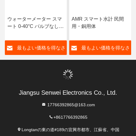
ウォーターメーター スマ
AMR スマート水計 民間
ート 0-40°C バルブなしで
用・銅用体
水管理効率を向上させる
さ
最もよい価格を得なさ
最もよい価格を得なさ
い
い
Jiangsu Senwei Electronics Co., Ltd.
17766392865@163.com
+8617766392865
Longtanの東の道#189の宜興市都市、江蘇省、中国