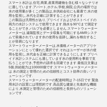
スマート水計は,住宅,商業,産業用建物を含む様々なシナリオ
に適しています.アパート,ホテル,学校,病院,公共の場所では
水の使用量が多くこの製品は,水供給会社にも最適で,水の使
用を監視し,水代を正確に計算することができます.
この製品は汎用性があり,プリペイドおよびポストペイドの
両方の水計システムで使用できます.熱水を90°Cまで測定す
ることができ,バルブを必要としません.スマートウォーター
メーターは,遠隔監視とデータ収集を可能にするAMRシステ
ムで装備されています水の使用を追跡し,漏れを検出するこ
とが容易になります.
スマートウォーターメーターは,水価格メーターのアプリケ
ーションにとって優れた選択です.それはユーザーが水の使
用を監視し,水代金を正確に計算できるようにします.プリペ
イド水計システムにも適しています水の使用料を事前で支
払うことができ,予想外の請求を回避できます.最低注文量は
5個,供給能力は100000個です.スマートウォーターメーター
は 水の測定と管理のための信頼性とコスト効率の良いソリ
ューションです.
スマートウォーターメーターの配達時間は 7~15日です.緊急
用水計の設置には理想的です.高品質な建築と先進的な機能
により,水測定と管理のための信頼性と長持ちのソリューシ
ョンです.