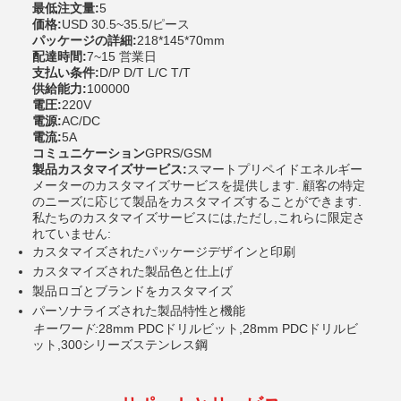
最低注文量:
5
価格:
USD 30.5~35.5/ピース
パッケージの詳細:
218*145*70mm
配達時間:
7~15 営業日
支払い条件:
D/P D/T L/C T/T
供給能力:
100000
電圧:
220V
電源:
AC/DC
電流:
5A
コミュニケーション
GPRS/GSM
製品カスタマイズサービス:
スマートプリペイドエネルギー
メーターのカスタマイズサービスを提供します. 顧客の特定
のニーズに応じて製品をカスタマイズすることができます.
私たちのカスタマイズサービスには,ただし,これらに限定さ
れていません:
カスタマイズされたパッケージデザインと印刷
カスタマイズされた製品色と仕上げ
製品ロゴとブランドをカスタマイズ
パーソナライズされた製品特性と機能
キーワード:
28mm PDCドリルビット,28mm PDCドリルビ
ット,300シリーズステンレス鋼