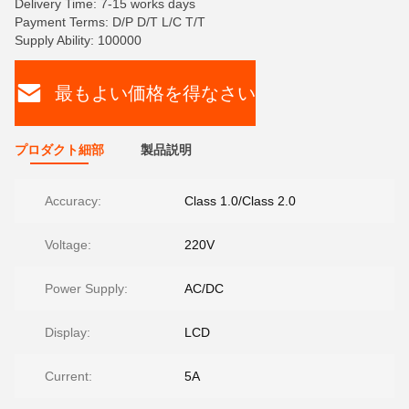
Delivery Time: 7-15 works days
Payment Terms: D/P D/T L/C T/T
Supply Ability: 100000
最もよい価格を得なさい
プロダクト細部
製品説明
Accuracy:
Class 1.0/Class 2.0
Voltage:
220V
Power Supply:
AC/DC
Display:
LCD
Current:
5A