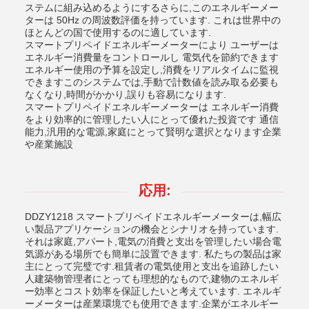
ステムに組み込めるようにするさらに,このエネルギーメー
ターは 50Hz の周波数評価を持っています. これは世界中の
ほとんどの国で使用するのに適しています.
スマートプリペイドエネルギーメーターにより ユーザーは
エネルギー消費量をコントロールし 電気代を節約できます
エネルギー使用の予算を設定し,消費をリアルタイムに監視
できますこのシステムでは,手動で計数値を読み取る必要も
なくなり,時間がかかり,誤りも容易になります.
スマートプリペイドエネルギーメーターは エネルギー消費
をより効率的に管理したい人にとって優れた投資です 通信
能力,汎用的な電源,家庭にとって賢明な選択となります企業
や産業施設
応用:
DDZY1218 スマートプリペイドエネルギーメーターは,幅広
い製品アプリケーションの機会とシナリオを持っています.
それは家庭,アパート,電気の消費と支出を管理したい場合電
気源がある場所でも簡単に設置できます. 私たちの製品は家
主にとって完璧です.租賃者の電気使用と支出を追跡したい
人建築物管理者にとっても理想的なもので,建物のエネルギ
ー効率とコスト効率を保証したいと考えています. エネルギ
ーメーターは産業環境でも使用できます.企業がエネルギー