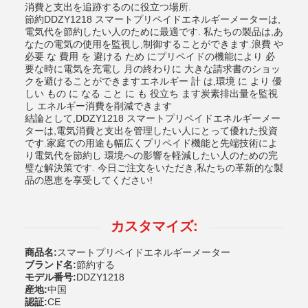
消費と支出を追跡するのに役立つ場所.
節約DDZY1218 スマートプリペイドエネルギーメーターは,
電気代を節約したい人のために最適です. 私たちの製品は,あ
なたの電気の使用を監視し,制御することができます.浪費 や
必要 な 費用 を 避ける ため にプリペイドの機能により 必
要な時に電気を充電し 月の終わりに 大きな請求書のショッ
クを避けることができますエネルギー 計 は,環境 に より 優
しい もの に なる こと に も 役立ち ます炭素排出量を監視
し エネルギー消費を削減できます
結論として,DDZY1218 スマートプリペイドエネルギーメー
ターは,電気消費と支出を管理したい人にとって優れた投資
です.家庭での用途も幅広くプリペイド機能と先端技術によ
り電気代を節約し 環境への影響を軽減したい人のための完
璧な解決策です. 今日ご注文をいただき,私たちの革新的な製
品の恩恵を享受してください!
カスタマイズ:
商品名:
スマートプリペイドエネルギーメーター
ブランド名:
節約する
モデル番号:
DDZY1218
産地:
中国
認証:
CE