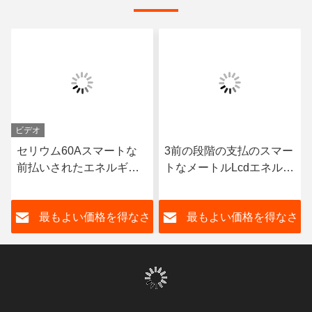
ビデオ
セリウム60Aスマートな
3前の段階の支払のスマー
前払いされたエネルギー
トなメートルLcdエネルギ
メートルの喧騒の柵Wifiは
ー メートル100A 80A 4ワ
モニタリング システムと
イヤー多チャネル
さ
最もよい価格を得なさ
最もよい価格を得なさ
の電気を前払いした
い
い