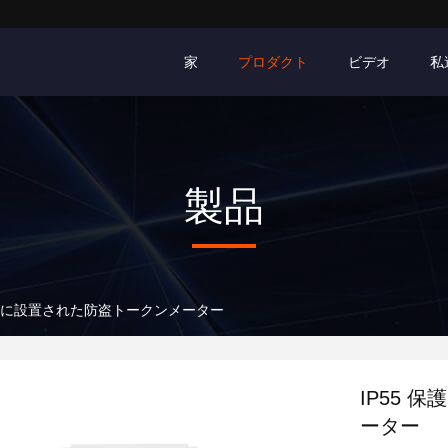
家
プロダクト
ビデオ
私
製品
ル 壁に設置された防盗トークンメーター
IP55 
ーター