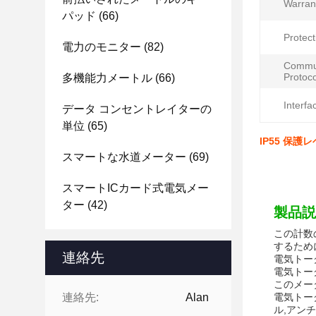
Warran
パッド
(66)
Protect
電力のモニター
(82)
Commun
Protoco
多機能力メートル
(66)
Interfa
データ コンセントレイターの
単位
(65)
IP55 保
スマートな水道メーター
(69)
スマートICカード式電気メー
ター
(42)
製品説
この計数
するため
連絡先
電気トー
電気トー
このメー
連絡先:
Alan
電気トー
ル,アン