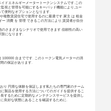
キーボードプリペイドエネルギーメータートークンシステムです.この
な監視と管理を可能にするキーパッド機能により,ユー
って便利なオプションとなります.
複数賃貸住宅で使用するのに最適です.家主 は 租金
エネルギー 消費 を 管理 できるこの方法により,賃貸者が自分
宅など,他のさまざまなシナリオで使用できます.信頼性の高い
択肢になります.
は 100000 台までです. このトークン電気メーターの消
年間の保証があります.
おり 円滑な体験を保証します私たちの専門家のチーム
的に製品を使用する方法についてのガイドを提供するこ
を延長するために定期的なメンテナンスサービスを提供し
常に良好な状態にあることを確認するために.