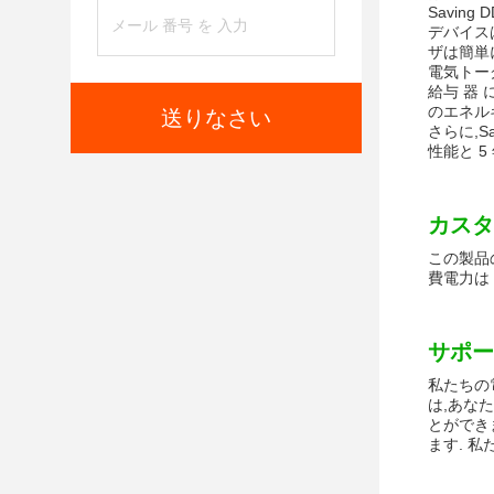
Savin
デバイス
ザは簡単
電気トー
給与 器 
のエネル
送りなさい
さらに,S
性能と 
カスタ
この製品の
費電力は
サポー
私たちの
は,あな
とができ
ます. 