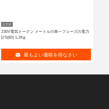
ビデオ
ビデ
230V電気トークン メートルの単一フェーズの電力
無線
計5(60) 1.2Kg
一フ
最もよい価格を得なさい