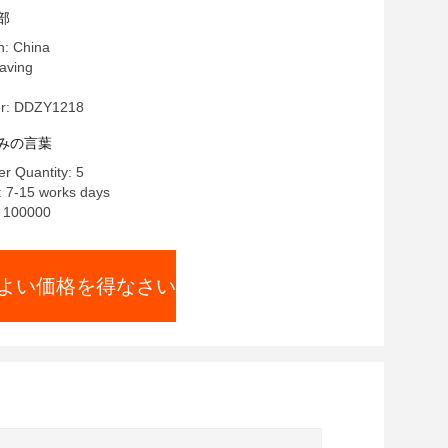
部
n: China
ving
r: DDZY1218
みの言葉
r Quantity: 5
: 7-15 works days
y: 100000
よい価格を得なさい