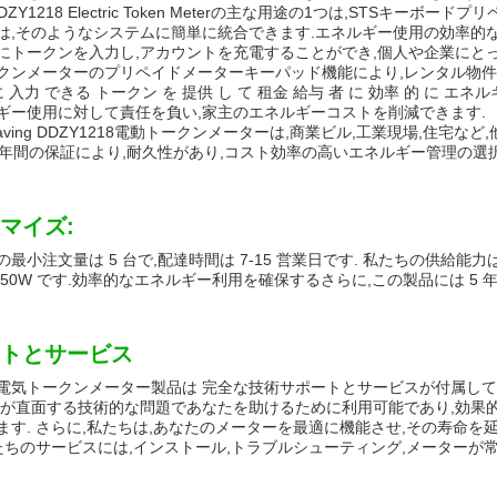
g DDZY1218 Electric Token Meterの主な用途の1つは,STS
は,そのようなシステムに簡単に統合できます.エネルギー使用の効率的
にトークンを入力し,アカウントを充電することができ,個人や企業にと
クンメーターのプリペイドメーターキーパッド機能により,レンタル物件や
に 入力 できる トークン を 提供 し て 租金 給与 者 に 効率 的 に 
ギー使用に対して責任を負い,家主のエネルギーコストを削減できます.
aving DDZY1218電動トークンメーターは,商業ビル,工業現場,住
5 年間の保証により,耐久性があり,コスト効率の高いエネルギー管理の選
マイズ:
最小注文量は 5 台で,配達時間は 7-15 営業日です. 私たちの供給能力
 50W です.効率的なエネルギー利用を確保するさらに,この製品には 5 
トとサービス
電気トークンメーター製品は 完全な技術サポートとサービスが付属して
たが直面する技術的な問題であなたを助けるために利用可能であり,効果
ます. さらに,私たちは,あなたのメーターを最適に機能させ,その寿命
私たちのサービスには,インストール,トラブルシューティング,メーターが