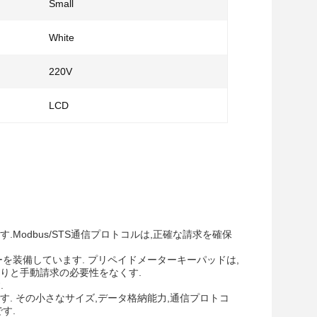
Small
White
220V
LCD
odbus/STS通信プロトコルは,正確な請求を確保
を装備しています. プリペイドメーターキーパッドは,
りと手動請求の必要性をなくす.
.
. その小さなサイズ,データ格納能力,通信プロトコ
す.