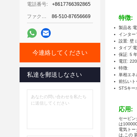
電話番号:
+8617766392865
ファクシミリ:
86-510-87656669
特徴:
製品名:
インターフ
設置: 壁 
タイプ:
今連絡してください
保証: 5 
電圧: 22
特徴:
私達を郵送しなさい
単相エネ
前払いト
STSキ
応用:
セービン
は100
電気トー
は,この 