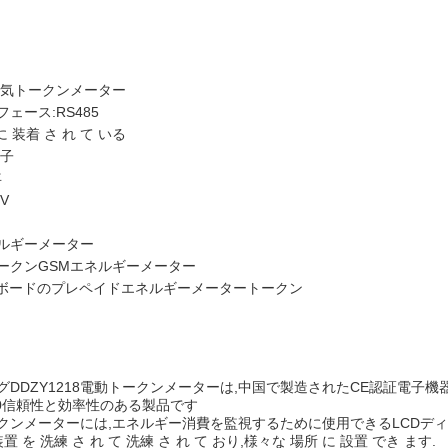
電気トークンメーター
ェース:RS485
に 装着 さ れ て いる
電子
年
0V
ルギーメーター
ークンGSMエネルギーメーター
ーボードのプレペイドエネルギーメータートークン
グDDZY1218電動トークンメーターは,中国で製造されたCE認証電子機器
000信頼性と効率性のある製品です
クンメーターには,エネルギー消費を監視するために使用できるLCDディス
装置 を 洗練 さ れ て 洗練 さ れ て おり,様々な 場所 に 設置 でき ます.