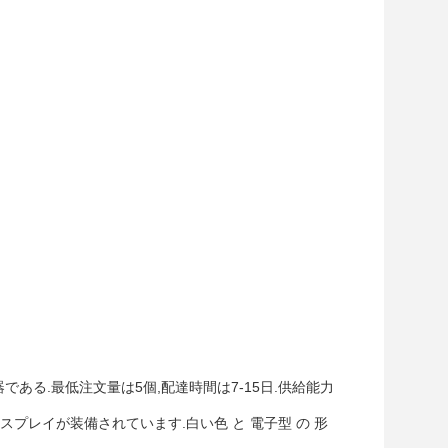
である.最低注文量は5個,配達時間は7-15日.供給能力
プレイが装備されています.白い色 と 電子型 の 形