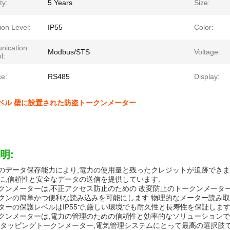
ty:
5 Years
Size:
ion Level:
IP55
Color:
ication
Modbus/STS
Voltage:
l:
ce:
RS485
Display:
護レベル 壁に設置された防盗トークンメーター
明:
のデータ保存能力により,電力の使用量と残ったクレジットが追跡できます.M
に,信頼性と安全なデータの送信を提供しています.
クンメーターは,不正アクセス防止のための 改変防止のトークンメーター
クンの簡単かつ便利な読み込みを可能にします.物理的なメーター読み取
ターの保護レベルはIP55で,厳しい環境でも耐久性と長寿性を保証します
クンメーターは,電力の管理のための信頼性と効率的なソリューションです
チタッピングトークンメーター,電気管理システムにとって最高の選択肢で