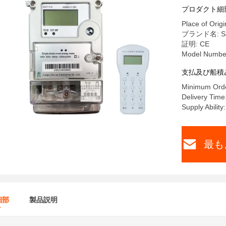
プロダクト細
Place of Origi
ブランド名: Sa
証明: CE
Model Numbe
支払及び船積
Minimum Orde
Delivery Time
Supply Abilit
最も
細部
製品説明