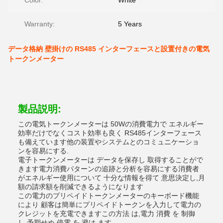
Color:
White
Warranty:
5 Years
データ格納 壁掛けの RS485 インターフェースと設置付きの電気
トークンメーター
製品説明:
この電気トークンメーターは 50Wの消費電力で エネルギー
効率だけでなくコスト効率も良く RS485インターフェース
も備えています他の装置やシステムとのコミュニケーショ
ンを容易にする.
電子トークンメーターは データを保存し 取得することがで
きます電力消費パターンの追跡と分析を容易にする消費者
がエネルギー使用について 十分な情報を得て 意思決定し,月
額の請求額を削減できるようになります
この電力のプリペイドトークンメーターのキーボード機能
により 顧客は簡単にプリペイドトークンを入力して電力の
クレジットを充電できますこの方法 は,電力 消費 を 制御
し,予期せぬ 停電 を 避け ます..