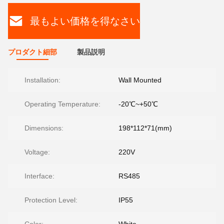
最もよい価格を得なさい
プロダクト細部
製品説明
Installation:
Wall Mounted
Operating Temperature:
-20℃~+50℃
Dimensions:
198*112*71(mm)
Voltage:
220V
Interface:
RS485
Protection Level:
IP55