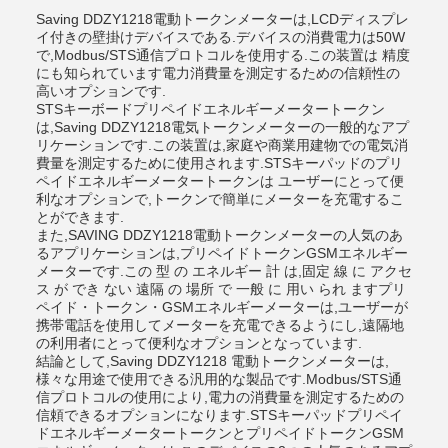
Saving DDZY1218電動トークンメーターは,LCDディスプレ
イ付きの壁掛けデバイスである.デバイスの消費電力は50W
で,Modbus/STS通信プロトコルを使用する.この装置は 精度
にも知られています電力消費量を測定するための信頼性の
高いオプションです.
STSキーボードプリペイドエネルギーメータートークン
は,Saving DDZY1218電気トークンメーターの一般的なアプ
リケーションです.この装置は,家庭や商業用建物での電気消
費量を測定するために使用されます.STSキーパッドのプリ
ペイドエネルギーメータートークンは ユーザーにとって便
利なオプションで,トークンで簡単にメーターを充電するこ
とができます.
また,SAVING DDZY1218電動トークンメーターの人気のあ
るアプリケーションは,プリペイドトークンGSMエネルギー
メーターです.この 型 の エネルギー 計 は,固定 線 に アクセ
ス が でき ない 遠隔 の 場所 で 一般 に 用い られ ますプリ
ペイド・トークン・GSMエネルギーメーターは,ユーザーが
携帯電話を使用してメーターを充電できるようにし,遠隔地
の利用者にとって便利なオプションとなっています.
結論として,Saving DDZY1218 電動トークンメーターは,
様々な用途で使用できる汎用的な製品です.Modbus/STS通
信プロトコルの使用により,電力の消費量を測定するための
信頼できるオプションになります.STSキーパッドプリペイ
ドエネルギーメータートークンとプリペイドトークンGSM