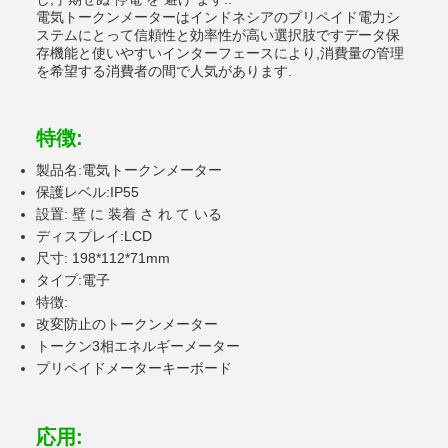
電気トークンメーターはインドネシアのプリペイド電力シ
ステムにとって信頼性と効率性が高い選択肢ですデータ保
存機能と使いやすいインターフェースにより,消費量の管理
を希望する消費者の間で人気があります.
特徴:
製品名:電気トークンメーター
保護レベル:IP55
設置: 壁 に 装着 さ れ て いる
ディスプレイ:LCD
尺寸: 198*112*71mm
タイプ:電子
特徴:
改変防止のトークンメーター
トークン3相エネルギーメーター
プリペイドメーターキーボード
応用: