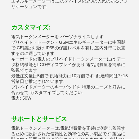
エネルギーメーターは,このデバイスの2つの人気のあるアプ
リケーションです.
カスタマイズ:
電気トークンメーターを パーソナライズします
プリペイド・トークン・GSMエネルギーメーターは中国製
で CE認証を受け IP55の保護レベルを有し,室内外壁に設置
するのに適しています
キーボードの電力のプリペイドトークンメーターには デー
タ格納機能とLCDディスプレイがあり 電気消費量を簡単に
監視できます
最低注文量は5個で,供給能力は10万個です. 配達時間は7~15
営業日と推定されています.
プレペイドメーターのキーパッドを 特定のニーズと好みに
合わせて カスタマイズしてください.
電力: 50W
サポートとサービス
電気トークンメーターは,電気消費量を正確に測定し監視す
るために設計された信頼性と効率性の高い製品です.製品に