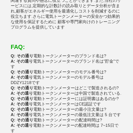
関連する質問や懸念に役立つことができます.また,当社のサ
ービスには,定期的な計数計の読み取りとデータ分析が含ま
れ,顧客がエネルギー使用を最適化しコストを削減するのに
役立ちます.さらに電気トークンメーターの安全かつ効果的
な使用を保証するために 顧客や専門家向けのトレーニング
プログラムを提供しています
FAQ:
Q: その通り
電動トークンメーターのブランド名は?
A: その通り
電気トークンメーターのブランド名は"貯金"で
す
Q: その通り
電動トークンメーターのモデル番号は?
A: その通り
電気トークンメーターのモデル番号は
DDZY1218です
Q: その通り
電動トークンメーターはどこで製造されるの?
A: その通り
電動トークンメーターは中国で製造されている.
Q: その通り
電動トークンメーターには証明書はあるのか?
A: その通り
電気トークンメーターはCE認証です
Q: その通り
電動トークンメーターの最小注文量は?
A: その通り
電気トークンメーターの最低注文量は 5 台です
Q: その通り
電動トークンメーターの配達時間は?
A: その通り
電動トークンメーターの配達時間は 7~15日で
す