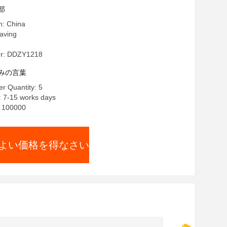
部
n: China
ving
r: DDZY1218
みの言葉
r Quantity: 5
: 7-15 works days
y: 100000
よい価格を得なさい