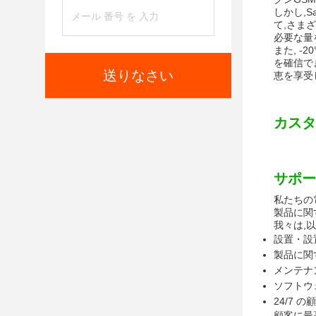
しかし,S
て,さまざ
必要な量
また, -
を確信で
送りなさい
恵を享受
カスタ
サポー
私たちの
製品に関
我々は,
設置・設
製品に関
メンテナ
ソフトウ
24/7 
顧客に最