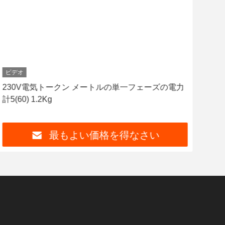
ビデオ
ビデ
230V電気トークン メートルの単一フェーズの電力
無線
計5(60) 1.2Kg
一フ
最もよい価格を得なさい