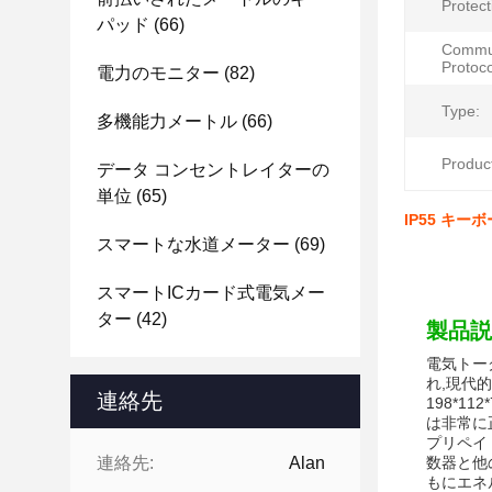
Protect
パッド
(66)
Commun
Protoco
電力のモニター
(82)
Type:
多機能力メートル
(66)
Produc
データ コンセントレイターの
単位
(65)
IP55 キ
スマートな水道メーター
(69)
スマートICカード式電気メー
ター
(42)
製品説
電気トー
れ,現代
連絡先
198*
は非常に
プリペイ
連絡先:
Alan
数器と他
もにエネ