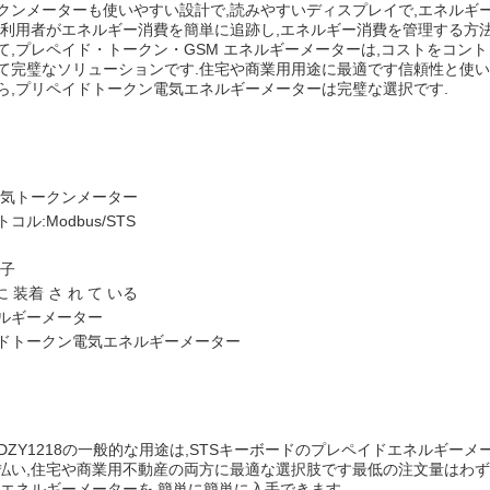
クンメーターも使いやすい設計で,読みやすいディスプレイで,エネルギ
,利用者がエネルギー消費を簡単に追跡し,エネルギー消費を管理する方法
て,プレペイド・トークン・GSM エネルギーメーターは,コストをコン
て完璧なソリューションです.住宅や商業用用途に最適です信頼性と使
ら,プリペイドトークン電気エネルギーメーターは完璧な選択です.
電気トークンメーター
コル:Modbus/STS
電子
に 装着 さ れ て いる
ルギーメーター
ドトークン電気エネルギーメーター
ng DDZY1218の一般的な用途は,STSキーボードのプレペイドエネルギ
払い,住宅や商業用不動産の両方に最適な選択肢です最低の注文量はわずか
Mエネルギーメーターを 簡単に簡単に入手できます