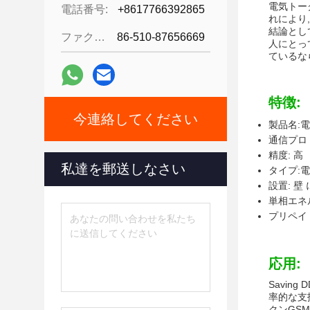
電気トー
電話番号:
+8617766392865
れにより
結論とし
ファクシミリ:
86-510-87656669
人にとっ
ているな
特徴:
今連絡してください
製品名:
通信プロト
精度: 高
私達を郵送しなさい
タイプ:
設置: 壁 
単相エネ
プリペイ
応用:
Savi
率的な支
クンGS