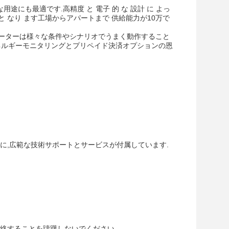
々な用途にも最適です.高精度 と 電子 的 な 設計 に よっ
肢 と なり ます工場からアパートまで 供給能力が10万で
Y1218 メーターは様々な条件やシナリオでうまく動作すること
エネルギーモニタリングとプリペイド決済オプションの恩
に,広範な技術サポートとサービスが付属しています.
絡することを躊躇しないでください..