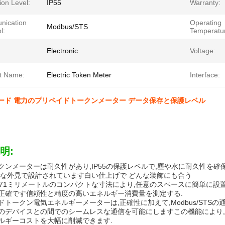
ion Level:
IP55
Warranty:
ication
Operating
Modbus/STS
l:
Temperatu
Electronic
Voltage:
t Name:
Electric Token Meter
Interface:
ーボード 電力のプリペイドトークンメーター データ保存と保護レベル
明:
クンメーターは耐久性があり,IP55の保護レベルで,塵や水に耐久性を確
的な外見で設計されています白い仕上げで どんな装飾にも合う
112*71ミリメートルのコンパクトな寸法により,任意のスペースに簡単に
正確です信頼性と精度の高いエネルギー消費量を測定する.
ドトークン電気エネルギーメーターは,正確性に加えて,Modbus/STS
のデバイスとの間でのシームレスな通信を可能にしますこの機能により,
ルギーコストを大幅に削減できます.