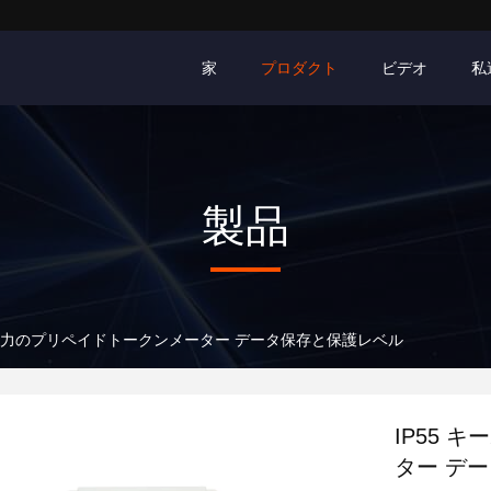
家
プロダクト
ビデオ
私
製品
ド 電力のプリペイドトークンメーター データ保存と保護レベル
IP55 
ター デ