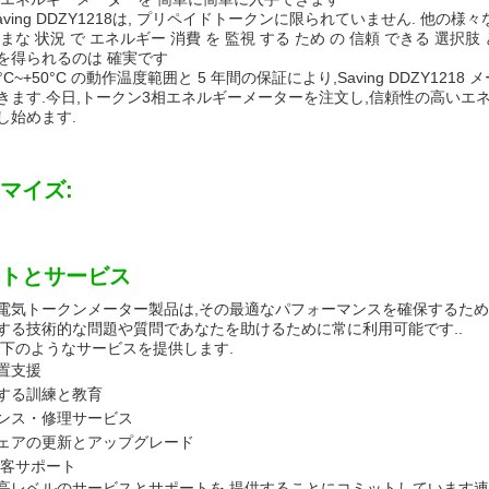
aving DDZY1218は, プリペイドトークンに限られていません. 他の様
まな 状況 で エネルギー 消費 を 監視 する ため の 信頼 できる 選択
を得られるのは 確実です
20°C~+50°C の動作温度範囲と 5 年間の保証により,Saving DDZ
きます.今日,トークン3相エネルギーメーターを注文し,信頼性の高い
し始めます.
マイズ:
トとサービス
電気トークンメーター製品は,その最適なパフォーマンスを確保するため
する技術的な問題や質問であなたを助けるために常に利用可能です..
以下のようなサービスを提供します.
置支援
する訓練と教育
ンス・修理サービス
ェアの更新とアップグレード
の顧客サポート
高レベルのサービスとサポートを 提供することにコミットしています連