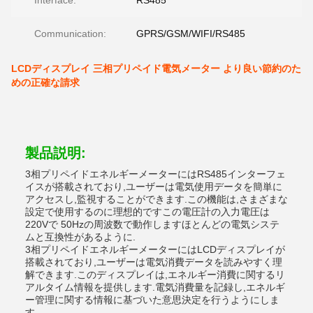
Interface:
RS485
Communication:
GPRS/GSM/WIFI/RS485
LCDディスプレイ 三相プリペイド電気メーター より良い節約のた
めの正確な請求
製品説明:
3相プリペイドエネルギーメーターにはRS485インターフェ
イスが搭載されており,ユーザーは電気使用データを簡単に
アクセスし,監視することができます.この機能は,さまざまな
設定で使用するのに理想的ですこの電圧計の入力電圧は
220Vで 50Hzの周波数で動作しますほとんどの電気システ
ムと互換性があるように.
3相プリペイドエネルギーメーターにはLCDディスプレイが
搭載されており,ユーザーは電気消費データを読みやすく理
解できます.このディスプレイは,エネルギー消費に関するリ
アルタイム情報を提供します.電気消費量を記録し,エネルギ
ー管理に関する情報に基づいた意思決定を行うようにしま
す.