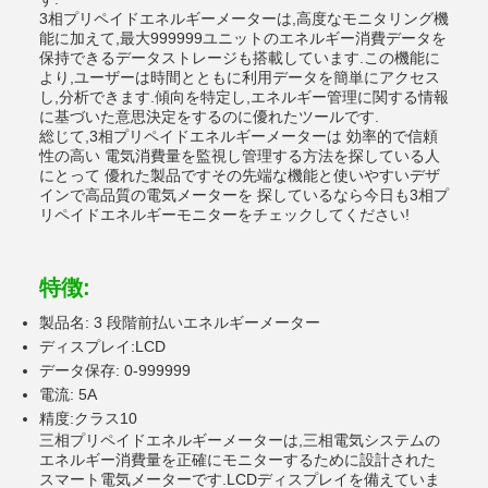
3相プリペイドエネルギーメーターは,高度なモニタリング機
能に加えて,最大999999ユニットのエネルギー消費データを
保持できるデータストレージも搭載しています.この機能に
より,ユーザーは時間とともに利用データを簡単にアクセス
し,分析できます.傾向を特定し,エネルギー管理に関する情報
に基づいた意思決定をするのに優れたツールです.
総じて,3相プリペイドエネルギーメーターは 効率的で信頼
性の高い 電気消費量を監視し管理する方法を探している人
にとって 優れた製品ですその先端な機能と使いやすいデザ
インで高品質の電気メーターを 探しているなら今日も3相プ
リペイドエネルギーモニターをチェックしてください!
特徴:
製品名: 3 段階前払いエネルギーメーター
ディスプレイ:LCD
データ保存: 0-999999
電流: 5A
精度:クラス10
三相プリペイドエネルギーメーターは,三相電気システムの
エネルギー消費量を正確にモニターするために設計された
スマート電気メーターです.LCDディスプレイを備えていま