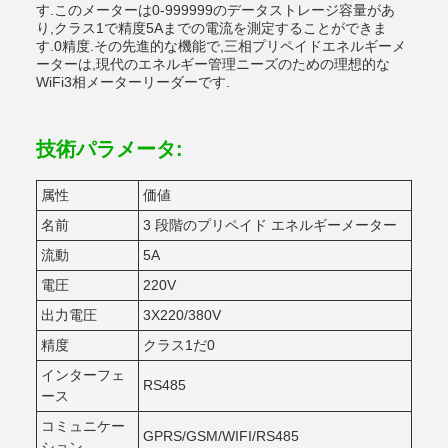
す.このメーターは0-999999のデータストレージ容量があ
り,クラス1で精度5Aまでの電流を測定することができま
す.0精度.その先進的な機能で,三相プリペイドエネルギーメ
ーターは,現代のエネルギー管理ニーズのための理想的な
WiFi3相メーターリーダーです.
技術パラメータ:
属性
価値
名前
3 段階のプリペイド エネルギーメーター
流動
5A
電圧
220V
出力電圧
3X220/380V
精度
クラス1だ0
インターフェ
RS485
ース
コミュニケー
GPRS/GSM/WIFI/RS485
ション