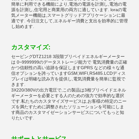
簡単に利用できる機能により,電池の電源を計測し,電池の電
源を計測し,住宅用と商業用の両方に適しています. loraの電
気メーター機能は,スマートグリッドアプリケーションに最
適です. 今日注文して,エネルギー消費と支出を効率的に管理
し始めます.
カスタマイズ:
セービングDTZ1218 3段階プリペイドエネルギーメーター
は 0~9999999のデータストレージ能力で 電気消費量の正確
かつ信頼性の高い追跡を保証しますGPRS などの様々な通
信オプションを誇っていますGSM,WIFI,RS485.LCDディス
プレイは明確な読み方を提供し,電気消費量を簡単に監視で
きます.
3X220/380Vの出力電圧で,この製品は3相プリペイドエネル
ギーメーターを必要とする人のための強力で効率的な選択
です.私たちのカスタマイズサービスは,お客様の特定のニー
ズを満たすために調整されたソリューションを可能にしま
す商品のカスタマイゼーションサービスについてもっと知
りたいです.
サポートとサービス