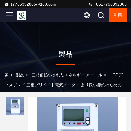
17766392865@163.com
+8617766392865
引用
製品
家
>
製品
>
三相前払いされたエネルギー メートル
>
LCDデ
ィスプレイ 三相プリペイド電気メーター より良い節約のための正
確な請求