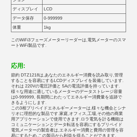
ディスプレイ
LCD
データ保存
0-999999
体重
1kg
このWiFi3フェーズメーターリーダーは,電気メーターのスマ
ートWiFi製品です.
応用:
節約 DTZ1218は,あなたのエネルギー消費を読み取り,管理
することを容易にするLCDディスプレイを装備しています.
それは 220Vの電圧評価と 5Aの電流評価を持っています.
様々な用途に適しているメーターのデータストレージ容量
は0-999999, 長期間にわたってエネルギー消費量を追跡で
きるようにします.
この3相プリペイドエネルギーメーターは,様々な機会とシナ
リオに理想的な製品です.家庭,オフィス,工場,その他の商業
用アプリケーションで使用できます.ロラ電気を計る機能は
コミュニケーションとデータ転送を容易にするプリペイド
電気メーターの製造者は,エネルギー消費と費用の管理を容
易にするため,この製品から利益を得ることができます.