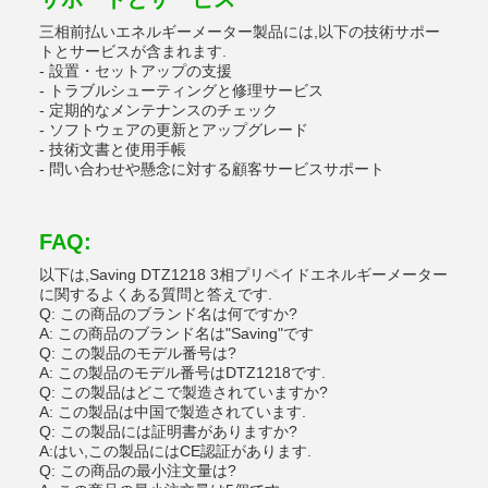
三相前払いエネルギーメーター製品には,以下の技術サポー
トとサービスが含まれます.
- 設置・セットアップの支援
- トラブルシューティングと修理サービス
- 定期的なメンテナンスのチェック
- ソフトウェアの更新とアップグレード
- 技術文書と使用手帳
- 問い合わせや懸念に対する顧客サービスサポート
FAQ:
以下は,Saving DTZ1218 3相プリペイドエネルギーメーター
に関するよくある質問と答えです.
Q: この商品のブランド名は何ですか?
A: この商品のブランド名は"Saving"です
Q: この製品のモデル番号は?
A: この製品のモデル番号はDTZ1218です.
Q: この製品はどこで製造されていますか?
A: この製品は中国で製造されています.
Q: この製品には証明書がありますか?
A:はい,この製品にはCE認証があります.
Q: この商品の最小注文量は?