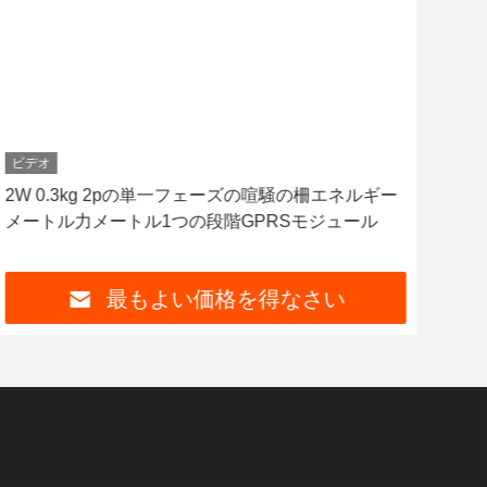
ビデオ
ビデ
2W 0.3kg 2pの単一フェーズの喧騒の柵エネルギー
1.
メートル力メートル1つの段階GPRSモジュール
ト
最もよい価格を得なさい