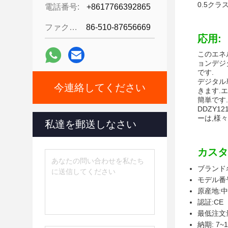
0.5ク
電話番号:
+8617766392865
ファクシミリ:
86-510-87656669
応用:
このエネ
ョンデジ
です.
デジタル
今連絡してください
きます.
簡単です.
DDZY
ーは,様
私達を郵送しなさい
カスタ
ブランド名
モデル番号
原産地:
認証:CE
最低注文量
納期: 7~