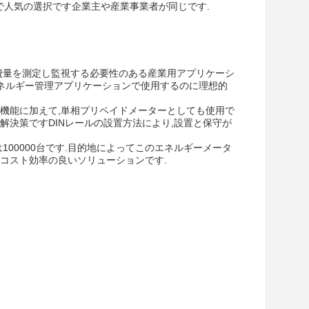
間で人気の選択です企業主や産業事業者が同じです.
費量を測定し監視する必要性のある産業用アプリケーシ
,エネルギー管理アプリケーションで使用するのに理想的
主な機能に加えて,単相プリペイドメーターとしても使用で
解決策ですDINレールの設置方法により,設置と保守が
は100000台です.目的地によってこのエネルギーメータ
コスト効率の良いソリューションです.