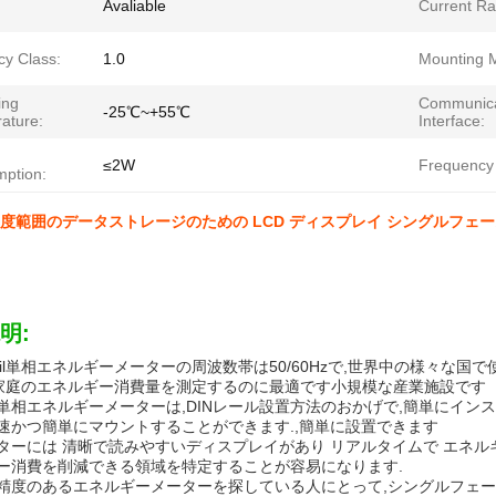
Avaliable
Current Ra
cy Class:
1.0
Mounting 
ing
Communica
-25℃~+55℃
ature:
Interface:
≤2W
Frequency
ption:
C 温度範囲のデータストレージのための LCD ディスプレイ シングルフェーズ 
明:
n rail単相エネルギーメーターの周波数帯は50/60Hzで,世界中の様々な
)kW,家庭のエネルギー消費量を測定するのに最適です小規模な産業施設です
単相エネルギーメーターは,DINレール設置方法のおかげで,簡単にインス
速かつ簡単にマウントすることができます.,簡単に設置できます
ターには 清晰で読みやすいディスプレイがあり リアルタイムで エネル
ー消費を削減できる領域を特定することが容易になります.
精度のあるエネルギーメーターを探している人にとって,シングルフェーズD