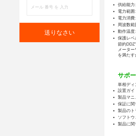
供給能力: 
電力範囲: 
電力消費:
周波数範囲:
動作温度: 
送りなさい
保護レベル
節約DD
メーター
を満たす
サポー
単相ディ
設置ガイ
製品マニ
保証に関
製品のト
ソフトウ
製品に関