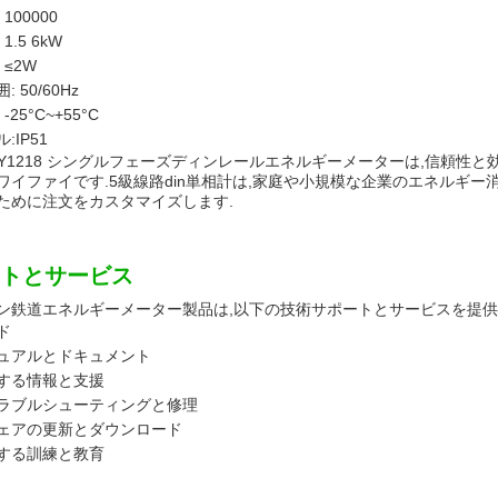
100000
1.5 6kW
 ≤2W
 50/60Hz
-25°C~+55°C
:IP51
ZY1218 シングルフェーズディンレールエネルギーメーターは,信頼性と
ワイファイです.5級線路din単相計は,家庭や小規模な企業のエネルギ
ために注文をカスタマイズします.
トとサービス
ン鉄道エネルギーメーター製品は,以下の技術サポートとサービスを提供
ド
ュアルとドキュメント
する情報と支援
ラブルシューティングと修理
ェアの更新とダウンロード
する訓練と教育