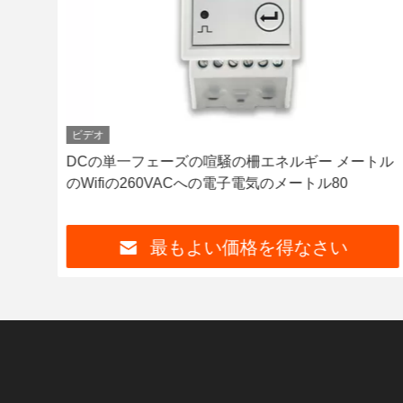
ビデオ
ェー
DCの単一フェーズの喧騒の柵エネルギー メートル
のWifiの260VACへの電子電気のメートル80
最もよい価格を得なさい