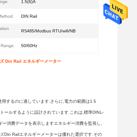
nge:
1.5(6)A
Method:
DIN Rail
tion
RS485/Modbus RTU/wifi/NB
 Range:
50/60Hz
Din Rail エネルギーメーター
国で使用するのに適しています.さらに,電力の範囲は1.5
トールするように設計されています.これは,標準DINレ
ギー消費データを表示しますエネルギー消費を監視し,
in Railエネルギーメーターは優れた選択です.その