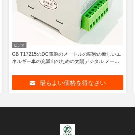
ビデオ
GB T17215のDC電源のメートルの喧騒の新しいエ
ネルギー車の充満山のための太陽デジタル メート
ル
最もよい価格を得なさい