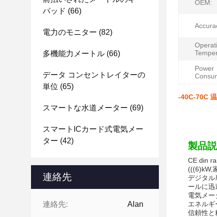
OEM:
パッド
(66)
Accura
電力のモニター
(82)
Operat
Temper
多機能力メートル
(66)
Power
データ コンセントレイターの
Consum
単位
(65)
-40C-70
スマートな水道メーター
(69)
スマートICカード式電気メー
ター
(42)
製品説
CE di
(((6
連絡先
デジタル
ールに迅
電気メー
連絡先:
Alan
エネルギ
信頼性と