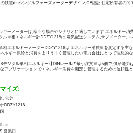
ラスの鉄道dinシングルフェーズメーターデザイン,CE認証,住宅所有者の
ルギーメーターは,様々な場合やシナリオに適しています.エネルギー消
タル単相エネルギー計DDZY1218は,電気配送システム,サブメーター
単相エネルギーメーターDDZY1218は,エネルギー消費量を測定する
エネルギー供給と消費をよりうまく管理したい電力会社にとって理想的な
1218デジタル単相エネルギー計DINレールの最小注文量は5個で,供給能力
々なアプリケーションでエネルギー消費を測定し管理するための信頼性と
マイズ:
: 節約
:DDZY1218
中国
: 5
15 営業日