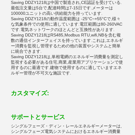
Saving DDZY1218は中国で製造され,CE認証を受けている.
最低注文量は5台で,配達時間は7-15日です.メーターは
100000ユニットの高い供給能力を持っています.
Saving DDZY1218の動作温度範囲は -25°C~+55°Cで,様々
な気象条件での使用に適しています.電圧範囲は80-260VAC
です.電気ネットワークのほとんどと互換性があります.
Saving DDZY1218はRS485,Modbus RTU,wifi,NBを含む複
数の通信インターフェイスを持っています.これは,エネルギ
ー消費を監視し管理するための他の装置やシステムと簡単
に統合できます.
Saving DDZY1218は,単相電網のエネルギー消費量を測定し
監視する必要がある住宅,商業,産業用アプリケーションで使
用するのに最適です.建物で使用するのに適していますエネ
ルギー管理が不可欠な施設です.
カスタマイズ:
サポートとサービス
シングルフェーズ・ディン・レールエネルギーメーターは,
シングルフェーズ電気システムにおけるエネルギー消費量