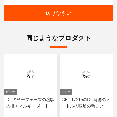
送りなさい
同じようなプロダクト
ビデオ
ビデオ
DCの単一フェーズの喧騒
GB T17215のDC電源のメ
の柵エネルギー メートル
ートルの喧騒の新しいエ
のWifiの260VACへの電子
ネルギー車の充満山のた