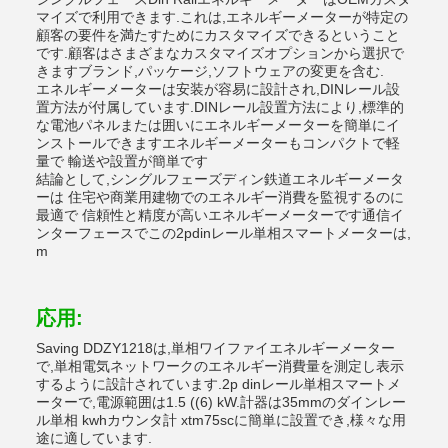
マイズで利用できます.これは,エネルギーメーターが特定の
顧客の要件を満たすためにカスタマイズできるということ
です.顧客はさまざまなカスタマイズオプションから選択で
きますブランド,パッケージ,ソフトウェアの変更を含む.
エネルギーメーターは安装が容易に設計され,DINレール設
置方法が付属しています.DINレール設置方法により,標準的
な電池パネルまたは囲いにエネルギーメーターを簡単にイ
ンストールできますエネルギーメーターもコンパクトで軽
量で 輸送や設置が簡単です
結論として,シングルフェーズディン鉄道エネルギーメータ
ーは 住宅や商業用建物でのエネルギー消費を監視するのに
最適で 信頼性と精度が高いエネルギーメーターです通信イ
ンターフェースでこの2pdinレール単相スマートメーターは,
m
応用:
Saving DDZY1218は,単相ワイファイエネルギーメーター
で,単相電気ネットワークのエネルギー消費量を測定し表示
するように設計されています.2p dinレール単相スマートメ
ーターで,電源範囲は1.5 ((6) kW.計器は35mmのダインレー
ル単相 kwhカウンタ計 xtm75scに簡単に設置でき,様々な用
途に適しています.