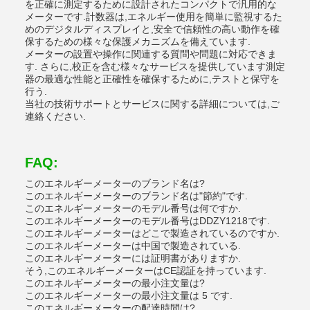
を正確に測定するために設計されたコンパクトで汎用的な
メーターです.計数器は,エネルギー使用を簡単に監視するた
めのデジタルディスプレイと,安全で信頼性の高い動作を確
保するための様々な保護メカニズムを備えています.
メーターの設置や操作に関連する質問や問題に対応できま
す. さらに,校正を含む様々なサービスを提供しています測定
器の最適な性能と正確性を確保するために,テストと保守を
行う.
当社の技術サポートとサービスに関する詳細については,ご
連絡ください.
FAQ:
このエネルギーメーターのブランド名は?
このエネルギーメーターのブランド名は"節約"です.
このエネルギーメーターのモデル番号は何ですか.
このエネルギーメーターのモデル番号はDDZY1218です.
このエネルギーメーターはどこで製造されているのですか.
このエネルギーメーターは中国で製造されている.
このエネルギーメーターには証明書がありますか.
そう,このエネルギーメーターはCE認証を持っています.
このエネルギーメーターの最小注文量は?
このエネルギーメーターの最小注文量は 5 です.
このエネルギーメーターの配達時間は?