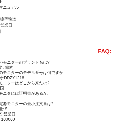
ド
マニュアル
:標準輸送
7 営業日
料
FAQ:
のモニターのブランド名は?
: 節約
のモニターのモデル番号は何ですか.
:DDZY1218
モニターはどこから来たの?
中国
モニタには証明書があるか.
電源モニターの最小注文量は?
: 5
15 営業日
100000