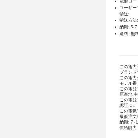
電源コー
ユーザー
輸送:
輸送方法
納期: 5-
送料: 無
この電力
ブランド名
この電力
モデル番号
この電源
原産地:
この電源
認証:CE
この電気
最低注文量
納期: 7~
供給能力: 