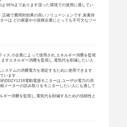
は 95%まであります湿った環境での使用に適してい
,正確で費用対効果の高いソリューションです.炭素排
ターは どの家庭や小規模企業にとっても不可欠なツー
オフィス,小企業によって使用され,エネルギー消費を監視
きますエネルギー消費を監視し,電気代を削減したい人
なる電気システムの消費電力を測定するために使用できます.
います..
DDZY1218電動電源モニターは,ユーザが電力の消
三相メーターの読み取りをモニターしたい人にも適して
エネルギー消費を監視し,電気代を削減するための信頼性と