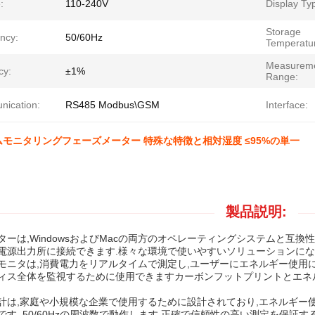
:
110-240V
Display Ty
Storage
ncy:
50/60Hz
Temperatu
Measurem
cy:
±1%
Range:
ication:
RS485 Modbus\GSM
Interface:
モニタリングフェーズメーター 特殊な特徴と相対湿度 ≤95%の単一
製品説明:
ーは,WindowsおよびMacの両方のオペレーティングシステムと互換性が
電源出力所に接続できます.様々な環境で使いやすいソリューションにな
モニタは,消費電力をリアルタイムで測定し,ユーザーにエネルギー使用
ィス全体を監視するために使用できますカーボンフットプリントとエネ
計は,家庭や小規模な企業で使用するために設計されており,エネルギー
です. 50/60Hzの周波数で動作します.正確で信頼性の高い測定を保証する