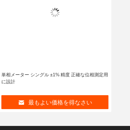
単相メーター シングル ±1% 精度 正確な位相測定用
エネ
に設計
0.2
最もよい価格を得なさい