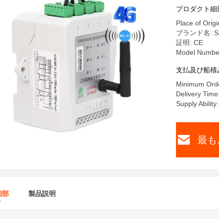
プロダクト細
Place of Origi
ブランド名: Sa
証明: CE
Model Numbe
支払及び船積
Minimum Orde
Delivery Time
Supply Abilit
最も
細部
製品説明