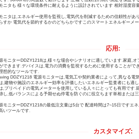
モニタも 様々な環境条件に耐えるように設計されています 相対湿度容量
モニタは,エネルギー使用を監視し,電気代を削減するための信頼性があり
らすか 電気代を節約するかのどちらかですこのスマートエネルギーメー
応用:
源モニターDDZY1218は,様々な場合やシナリオに適しています.家庭,
ができます.デバイスは,電力の消費を監視するために使用することがで
理想的なツールです.
aving DDZY1218 電源モニターは,電気工や契約業者によって,異
は,建物や施設のエネルギー効率を評価したいエネルギー監査者にも適して
は,プリペイドの電気メーターを使用している人々にとっても有用です.節約
跡し,低バランスによる予期せぬ停電を防ぐのに役立ちます単相または
源モニターDDZY1218の最低注文量は5台で 配達時間は7~15日です
高いツールです.
カスタマイズ: