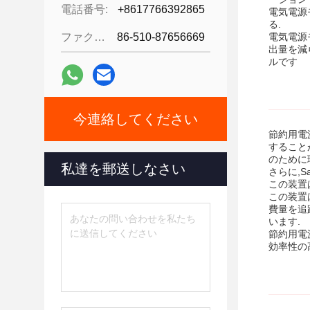
電話番号:
+8617766392865
電気電源
る.
ファクシミリ:
86-510-87656669
電気電源
出量を減
ルです
今連絡してください
節約用電
すること
のために
私達を郵送しなさい
さらに,S
この装置
この装置
費量を追
います.
節約用電
効率性の