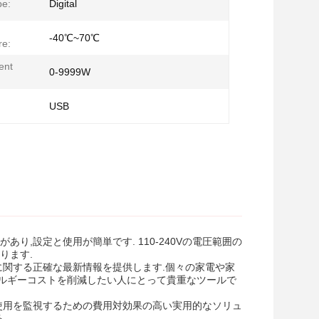
pe:
Digital
-40℃~70℃
re:
ent
0-9999W
USB
あり,設定と使用が簡単です. 110-240Vの電圧範囲の
ります.
に関する正確な最新情報を提供します.個々の家電や家
ルギーコストを削減したい人にとって貴重なツールで
使用を監視するための費用対効果の高い実用的なソリュ
.