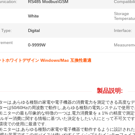
ication:
RS485 Modbus\GSM
Compatibili
Storage
White
Temperatu
 Type:
Digital
Interface:
rement
0-9999W
Measureme
マートホワイトデザイン Windows/Mac 互換性最適
製品説明:
ターは,あらゆる種類の家電や電子機器の消費電力を測定できる高度なデ
ターは50/60Hzの周波数で動作し,あらゆる種類の電気システムで使用で
モニターの最も印象的な特徴の一つは,電力消費量を ± 1% の精度で測
ネルギー消費に関する情報に基づいた決定をしたい人にとって不可欠ですこ
環境での使用に最適です.
モニターは,あらゆる種類の家電や電子機器で動作するように設計された
完璧な装置ですこのデバイスは使いやすくて シンプルなインターフェイス