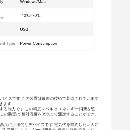
ty:
Windows/Mac
-40℃~70℃
re:
USB
nt Type:
Power Consumption
バイスです.この装置は最新の技術で装備されています
きます.
定する能力です.この精度レベルは,エネルギー消費を監
の装置は,相対湿度を95%まで測定することができ,
高度に汎用的なデバイスです.電気代を節約したい人に
で 簡単に エネルギー消費量を 迅速に監視できます