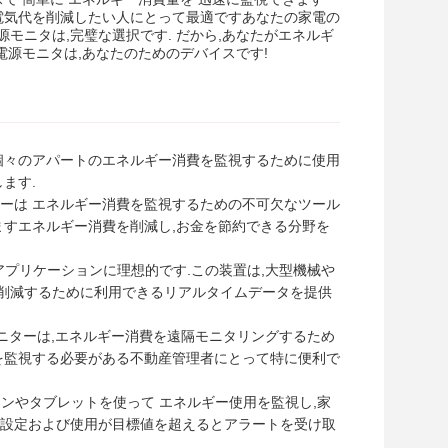
電気代を削減したい人にとって最適ですあなたの家電の
ニタは,完璧な選択です. だから,あなたがエネルギ
電源モニタは,あなたのためのデバイスです!
個々のアパートのエネルギー消費を監視するために使用
ます.
ーは エネルギー消費を監視するための不可欠なツール
ますエネルギー消費を削減し,お金を節約できる分野を
プリケーションに理想的です.この装置は,大型機械や
削減するために利用できるリアルタイムデータを提供
ニターは,エネルギー消費を遠隔モニタリングするため
を監視する必要がある不動産管理者にとって特に便利で
ンやタブレットを使って エネルギー使用を監視し,家
標設定および使用が目標値を超えるとアラートを受け取