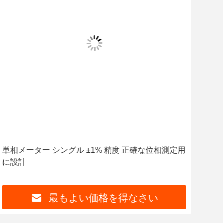
単相メーター シングル ±1% 精度 正確な位相測定用
エネ
に設計
0.2
最もよい価格を得なさい