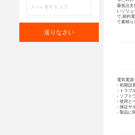
最低注文
いソリュ
で,節約
て素晴ら
送りなさい
電気電源
- 初期
- トラ
- ソフ
- 使用
- 保証
- 製品