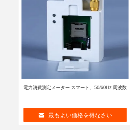
 メー
電力消費測定メーター スマート、50/60Hz 周波数
最もよい価格を得なさい