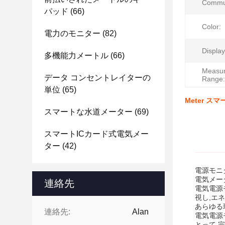
Commun
パッド
(66)
Color:
電力のモニター
(82)
Display
多機能力メートル
(66)
Measu
データ コンセントレイターの
Range:
単位
(65)
Meter ス
スマートな水道メーター
(69)
スマートICカード式電気メー
ター
(42)
電源モニ
電気メー
連絡先
電気電源
視し,エ
あらゆる
連絡先:
Alan
電気電源
とって 