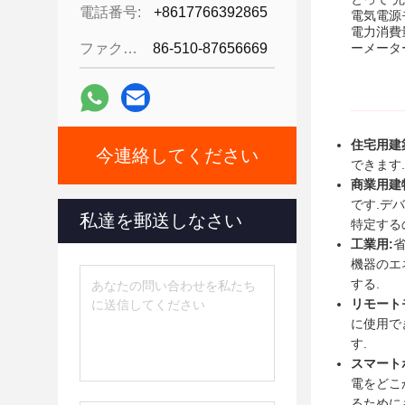
電話番号:
+8617766392865
電気電源
電力消費
ファクシミリ:
86-510-87656669
ーメータ
住宅用建
今連絡してください
できます
商業用建
です.デ
私達を郵送しなさい
特定する
工業用:
機器のエ
する.
リモート
に使用で
す.
スマート
電をどこ
るために