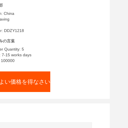
部
n: China
ving
r: DDZY1218
みの言葉
r Quantity: 5
: 7-15 works days
y: 100000
よい価格を得なさい