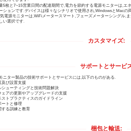
量5枚と7~15営業日間の配達期間で,電力を節約する電源モニターは,
ーションです.デバイスは様々なシナリオで使用され,WindowsとMacの
電気電源モニターは,WiFiメータースマート,フェーズメーターシングル
しい選択です.
カスタマイズ:
サポートとサービ
モニター製品の技術サポートとサービスには,以下のものがある.
設置及び設置支援
ブルシューティングと技術問題解決
トウェアの更新やアップグレードの支援
とベストプラクティスのガイドライン
サポートと修理
に関する訓練と教育
梱包と輸送: