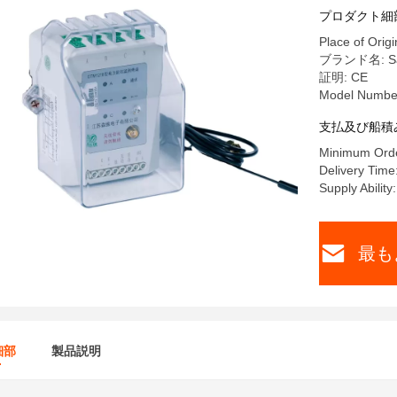
プロダクト細
Place of Origi
ブランド名: Sa
証明: CE
Model Numbe
支払及び船積
Minimum Orde
Delivery Time
Supply Abilit
最も
細部
製品説明