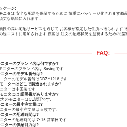
ッケージ:
モニタは 安全な配送を保証するために 慎重にパッケージ化されます商
頑丈な紙箱に入れます..
頼性の高い宅配サービスを通じて,お客様が指定した住所へ送られます.送
の総コストに追加されます.顧客は,注文の配達状況を監視するための追
FAQ:
源モニターのブランド名は何ですか?
モニターのブランド名は Savingです
源モニターのモデル番号は?
モニターのモデル番号はDDZY1218です.
のモニターはどこで製造されますか?
源モニターは中国製です
のモニタには 証明書がありますか?
,電力のモニターはCE認証です.
源モニターの最小注文量は?
モニターの最小注文量は 5 枚です.
源モニターの配送時間は?
モニターの配達時間は 7~15 営業日です.
源モニターの供給能力は?