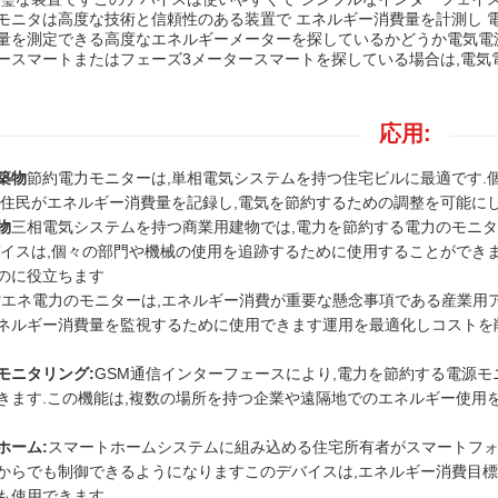
モニタは高度な技術と信頼性のある装置で エネルギー消費量を計測し 
量を測定できる高度なエネルギーメーターを探しているかどうか電気電源モ
ースマートまたはフェーズ3メータースマートを探している場合は,電気
応用:
築物
節約電力モニターは,単相電気システムを持つ住宅ビルに最適です.
.住民がエネルギー消費量を記録し,電気を節約するための調整を可能にし
物
三相電気システムを持つ商業用建物では,電力を節約する電力のモニタ
バイスは,個々の部門や機械の使用を追跡するために使用することができ
のに役立ちます
省エネ電力のモニターは,エネルギー消費が重要な懸念事項である産業用ア
ネルギー消費量を監視するために使用できます運用を最適化しコストを
モニタリング:
GSM通信インターフェースにより,電力を節約する電源モ
きます.この機能は,複数の場所を持つ企業や遠隔地でのエネルギー使用
ホーム:
スマートホームシステムに組み込める住宅所有者がスマートフォ
からでも制御できるようになりますこのデバイスは,エネルギー消費目
も使用できます.