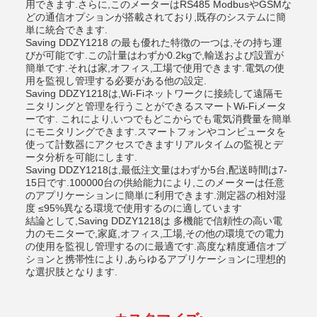
用できます.さらに,このメーターはRS485 ModbusやGSMな
どの通信オプションが搭載されており,既存のシステムに簡
単に統合できます.
Saving DDZY1218 の最も優れた特徴の一つは,その持ち運
びが可能です.この計量はわずか0.2kgで,輸送および設置が
簡単です.それは家,オフィス,工場で使用できます.電気の使
用を監視し管理する必要がある他の設定.
Saving DDZY1218は,Wi-Fiネットワークに接続して遠隔モ
ニタリングと管理を行うことができるスマートWi-Fiメータ
ーです. これにより,いつでもどこからでも電気消費量を簡単
にモニタリングできます.スマートフォンやコンピュータを
使って計数器にアクセスできますリアルタイムの監視とデ
ータ分析を可能にします.
Saving DDZY1218は,最低注文量はわずか5台,配送時間は7-
15日です.100000台の供給能力により,このメーターは任意
のアプリケーションに簡単に利用できます.測定器の相対湿
度 ≤95%異なる環境で使用するのに適しています
結論として,Saving DDZY1218は 多機能で信頼性の高い電
力のモニターで,家庭,オフィス,工場,その他の環境での電力
の使用を監視し管理するのに最適です.高度な精度通信オプ
ションと携帯性により,あらゆるアプリケーションに理想的
な選択肢となります.