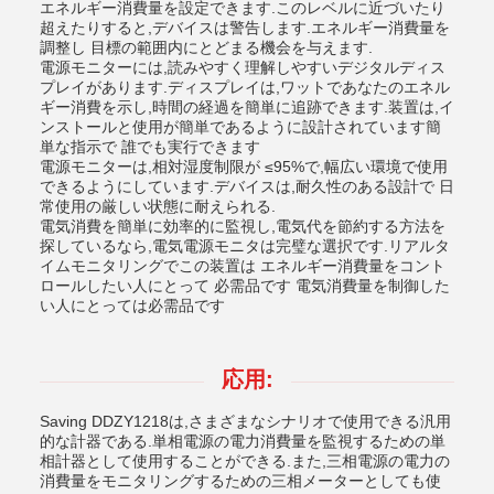
エネルギー消費量を設定できます.このレベルに近づいたり
超えたりすると,デバイスは警告します.エネルギー消費量を
調整し 目標の範囲内にとどまる機会を与えます.
電源モニターには,読みやすく理解しやすいデジタルディス
プレイがあります.ディスプレイは,ワットであなたのエネル
ギー消費を示し,時間の経過を簡単に追跡できます.装置は,イ
ンストールと使用が簡単であるように設計されています簡
単な指示で 誰でも実行できます
電源モニターは,相対湿度制限が ≤95%で,幅広い環境で使用
できるようにしています.デバイスは,耐久性のある設計で 日
常使用の厳しい状態に耐えられる.
電気消費を簡単に効率的に監視し,電気代を節約する方法を
探しているなら,電気電源モニタは完璧な選択です.リアルタ
イムモニタリングでこの装置は エネルギー消費量をコント
ロールしたい人にとって 必需品です 電気消費量を制御した
い人にとっては必需品です
応用:
Saving DDZY1218は,さまざまなシナリオで使用できる汎用
的な計器である.単相電源の電力消費量を監視するための単
相計器として使用することができる.また,三相電源の電力の
消費量をモニタリングするための三相メーターとしても使