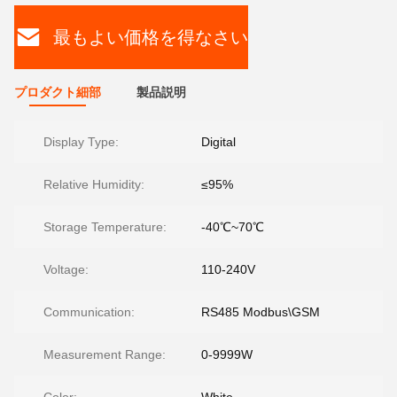
最もよい価格を得なさい
プロダクト細部
製品説明
Display Type:
Digital
Relative Humidity:
≤95%
Storage Temperature:
-40℃~70℃
Voltage:
110-240V
Communication:
RS485 Modbus\GSM
Measurement Range:
0-9999W