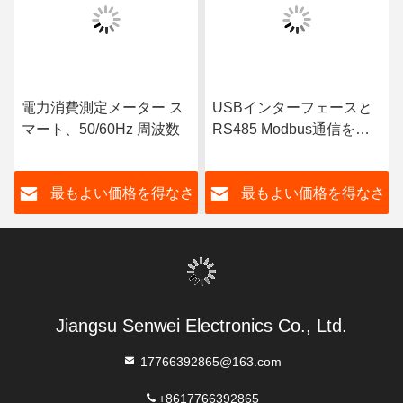
電力消費測定メーター ス
USBインターフェースと
マート、50/60Hz 周波数
RS485 Modbus通信を備
えた50/60Hz周波数電力モ
ニター
さ
最もよい価格を得なさ
最もよい価格を得なさ
い
い
Jiangsu Senwei Electronics Co., Ltd.
17766392865@163.com
+8617766392865