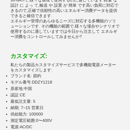
90%RHで,様々な環境で使用するのに適しています.軽量 な
設計 に よっ て,輸送 や 設置 が 簡単 です高い負荷に対応で
きるので,正確で信頼性の高いエネルギー消費データを提供
できると確信できます.
エネルギー管理のあらゆるニーズに対応する多機能のソリ
ューションです. その機能の範囲で,様々な場合やシナリオで
使用するのに適していますでは今日から注文して エネルギ
ー消費をコントロールしてみませんか?
カスタマイズ:
私たちの製品カスタマイズサービスで多機能電源メーター
をカスタマイズします:
ブランド名: 節約
モデル番号:DDZY1218
原産地:中国
認証:CE
最低注文量: 5
納期: 7~15 営業日
供給能力: 100000
測定電圧範囲:0〜400V
電源:AC/DC