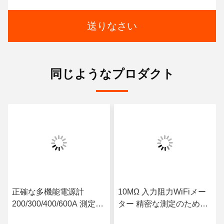
送りなさい
同じようなプロダクト
正確な多機能電源計
10MΩ 入力阻力WiFiメー
200/300/400/600A 測定電
ター 精密な測定のための
流範囲 50Hz 周波数
スマート先進技術