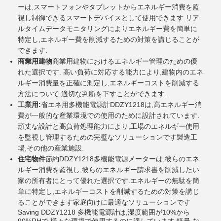
ーは,スマートフォンやタブレットからエネルギー消費を監
視し制御できるスマートデバイスとして使用できます.リア
ルタイムデータモニタリングによりエネルギー費を簡単に
特定し,エネルギー費を削減するための対策を講じることが
できます.
商業用建物
商業用建物におけるエネルギー管理のための優
れた選択です. 高い負荷に対応する能力により,建物内のエネ
ルギー消費量を正確に測定し,エネルギーコストを削減する
方法について 適切な判断を下すことができます.
工業用:
省エネ用多機能電源計DDZY1218は,高エネルギー消
費が一般的な産業環境での使用のために設計されています.
頑丈な設計と高負荷処理能力により,工場のエネルギー使用
を監視し管理するための完璧なソリューションです製造工
場,その他の産業施設.
住宅物件
節約DDZY1218多機能電源メーターは,彼らのエネ
ルギー消費を監視し,彼らのエネルギー請求書を削減したい
家の所有者にとって優れた選択です.エネルギーの無駄を簡
単に特定し,エネルギーコストを削減するための対策を講じ
ることができます家庭向けに最適なソリューションです
Saving DDZY1218 多機能電源計は,湿度範囲が10%から