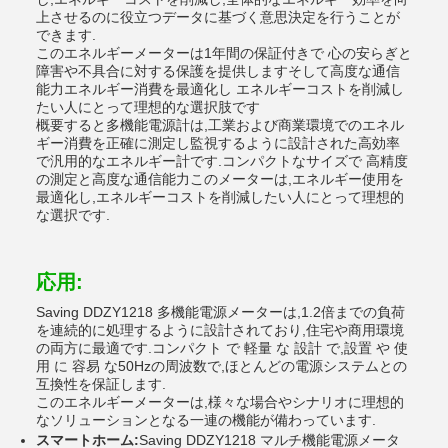
上させるのに役立つデータに基づく意思決定を行うことが
できます.
このエネルギーメーターは1年間の保証付きで 心の安らぎと
障害や不具合に対する保護を提供しますそして高度な通信
能力エネルギー消費を最適化し エネルギーコストを削減し
たい人にとって理想的な選択肢です
概要すると多機能電源計は,工業および商業環境でのエネル
ギー消費を正確に測定し監視するように設計された高効率
で汎用的なエネルギー計です.コンパクトなサイズで 高精度
の測定と高度な通信能力このメーターは,エネルギー使用を
最適化し,エネルギーコストを削減したい人にとって理想的
な選択です.
応用:
Saving DDZY1218 多機能電源メーターは,1.2倍までの負荷
を連続的に処理するように設計されており,住宅や商用環境
の両方に最適です.コンパクト で 軽量 な 設計 で,設置 や 使
用 に 容易 な50Hzの周波数で,ほとんどの電源システムとの
互換性を保証します.
このエネルギーメーターは,様々な場合やシナリオに理想的
なソリューションとなる一連の機能が備わっています.
スマートホーム:
Saving DDZY1218 マルチ機能電源メータ