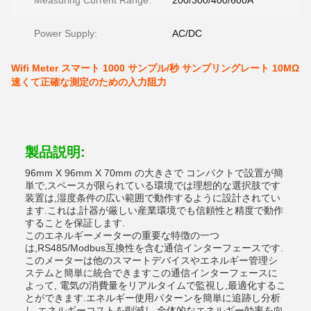
Measuring Current Range:
200/300/400/600A
Power Supply:
AC/DC
Wifi Meter スマート 1000 サンプル/秒 サンプリングレート 10MΩ
速くて正確な測定のための入力阻力
製品説明:
96mm X 96mm X 70mm の大きさで コンパクトで設置が簡
単で,スペースが限られている環境では理想的な選択肢です
装置は,湿度条件の広い範囲で動作するように設計されてい
ます.これは,計器が厳しい産業環境でも信頼性と精度で動作
することを保証します.
このエネルギーメーターの重要な特徴の一つ
は,RS485/Modbus互換性を含む通信インターフェースです.
このメーターは他のスマートデバイスやエネルギー管理シ
ステムと簡単に統合できますこの通信インターフェースに
よって, 電気の消費量をリアルタイムで監視し,最適化するこ
とができます.エネルギー使用パターンを簡単に追跡し分析
し,エネルギーコストを削減し,全体的なエネルギー効率を向