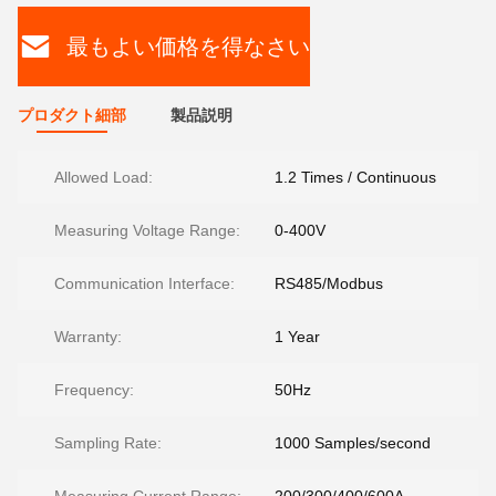
最もよい価格を得なさい
プロダクト細部
製品説明
Allowed Load:
1.2 Times / Continuous
Measuring Voltage Range:
0-400V
Communication Interface:
RS485/Modbus
Warranty:
1 Year
Frequency:
50Hz
Sampling Rate:
1000 Samples/second