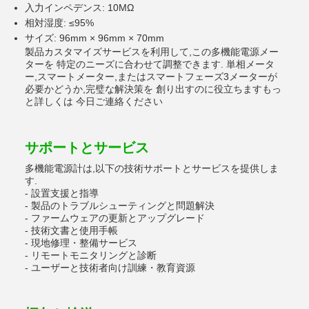
入力インペデンス: 10MΩ
相対湿度: ≤95%
サイズ: 96mm × 96mm × 70mm
製品カスタマイズサービスを利用して,この多機能電源メー
ターを 特定のニーズに合わせて調整できます. 単相メータ
ー,スマートメーター,またはスマートフェーズ3メーターが
必要かどうか,完璧な解決策を 創り出すのに役立ちますもっ
と詳しくは 今日ご連絡ください
サポートとサービス
多機能電源計は,以下の技術サポートとサービスを提供しま
す.
- 設置支援と指導
- 製品のトラブルシューティングと問題解決
- ファームウェアの更新とアップグレード
- 技術文書と使用手帳
- 現地修理・整備サービス
- リモートモニタリングと診断
- ユーザーと技術者向け訓練・教育資源