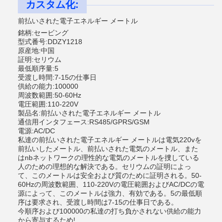
カスタム化:
前払いされた電子エネルギー メートル
銘柄:セービング
型式番号:DDZY1218
原産地:中国
証明:セリウム
最低順序量:5
受渡し時間:7-15の仕事日
供給の能力:100000
周波数範囲:50-60Hz
電圧範囲:110-220V
製品名:前払いされた電子エネルギー メートル
通信用インタフェース:RS485/GPRS/GSM
電源:AC/DC
私達の前払いされた電子エネルギー メートルは電気220vを
前払いしたメートル、前払いされた電気のメートル、また
はnbネットワークの理性的な電気のメートルを捜している
人のための理想的な解決である。セリウムの証明によっ
て、このメートルは安全および質のために証明される。50-
60Hzの周波数範囲、110-220Vの電圧範囲およびAC/DCの電
源によって、このメートルは強力、有効である。5の最低順
序は要求され、受渡し時間は7-15の仕事日である。
今順序および100000の私達の打ち負かされない供給の能力
から寄与するため!