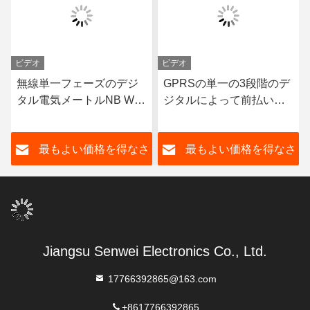
ビデオ
ビデオ
無線単一フェーズのデジ
GPRSの単一の3段階のデ
タル電気メートルNB Wifi
ジタルによって前払いさ
のスマートなメートルの
れる電子エネルギー メー
多税率
トルLCDの表示
さ
最もよい価格を得なさ
最もよい価格を得なさ
い
い
Jiangsu Senwei Electronics Co., Ltd.
17766392865@163.com
+8617766392865