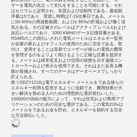
ザーを電気の先立って支払をすることを可能にする。それ
はセリウムと証明され、良質および信頼性である。最低順
序量は5であり、受渡し時間は7-15仕事日である。メートル
に50-60Hzの周波数範囲、および≤ 95%の貯蔵および働く湿
気がある。その正確さのレベルはアクティブ レベル1および
反応レベル2であり、1000 KWHのデータ記憶容量がある。
RS485のこの前払いされた電気メートルはエネルギー監視
が必要の家およびオフィスの使用のために完全である。取
付け、使用することは容易でユーザーが彼らの電気の費用
を管理するのをよりよく助けるように正確な読書を提供す
る。メートルは経常収支および信用の状態を示す遠隔コン
トローラーおよび表示を使用できる。それはまた反弄る機
能が装備され、すべてのデータはデータベースでしっかり
貯えられる。
救うDDZY1218は電子エネルギー メートルをである彼らの
エネルギー利用を監視するように信頼でき、費用効果が大
きい解決を努める人のための理想的な選択前払いした。
100000の供給の能力によって、それは住宅および商用アプ
リケーションのための完全な選択である。この電気220vは
メートルをであるお金を貯め、エネルギーを節約する完全
な方法前払いした。