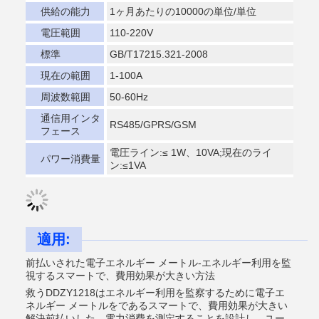
供給の能力
1ヶ月あたりの10000の単位/単位
電圧範囲
110-220V
標準
GB/T17215.321-2008
現在の範囲
1-100A
周波数範囲
50-60Hz
通信用インタ
RS485/GPRS/GSM
フェース
電圧ライン:≤ 1W、10VA;現在のライ
パワー消費量
ン:≤1VA
適用:
前払いされた電子エネルギー メートル-エネルギー利用を監
視するスマートで、費用効果が大きい方法
救うDDZY1218はエネルギー利用を監察するために電子エ
ネルギー メートルをであるスマートで、費用効果が大きい
解決前払いした。電力消費を測定することを設計し、ユー