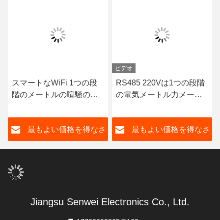
ビデオ
スマートなWiFi 1つの段
RS485 220Vは1つの段階
階のメートルの喧騒の柵
の電気メートル力メート
エネルギー モニターの単
ルRs485を前払いした
一フェーズ電子KWHのメ
さ
最もよい価格を得なさ
最もよい価格を得なさ
ートル
い
い
Jiangsu Senwei Electronics Co., Ltd.