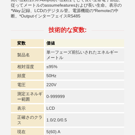
従ってメートルのassumefeaturesおよび長い生命。表示の
*Way:記録、LCDのデジタル管。電源機能の*Remoteの中
断。*OutputインターフェイスRS485
技術的な変数:
変数
価値
単一フェーズ前払いされたエネルギー
製品名
メートル
相対湿度
≤95%
頻度
50Hz
電圧
220V
測定エネルギ
0-999999
ー範囲
表示
LCD
正確さのクラ
1.0/2.0/0.5
ス
現在
5(60) A