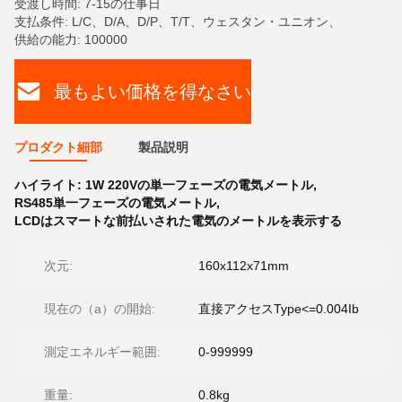
受渡し時間: 7-15の仕事日
支払条件: L/C、D/A、D/P、T/T、ウェスタン・ユニオン、
供給の能力: 100000
最もよい価格を得なさい
プロダクト細部
製品説明
ハイライト:
1W 220Vの単一フェーズの電気メートル
,
RS485単一フェーズの電気メートル
,
LCDはスマートな前払いされた電気のメートルを表示する
次元:
160x112x71mm
現在の（a）の開始:
直接アクセスType<=0.004Ib
測定エネルギー範囲:
0-999999
重量:
0.8kg