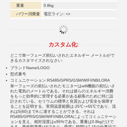
重量
0.8kg
パワー消費量
電圧ライン: <>
カスタム化:
どこで
単一フェーズ前払いされたエネルギー メートルが
で
きるカスタマイズされなさい:
ブランドName/LOGO
型式番号
コミュニケーション:RS485/GPRS/GSM/WIFI/NB/LORA
単一フェーズの前払いされたモニターはwifi機能の前払いさ
れた電気のメートルである。それは彼らのエネルギー消費
をもっと効率的に管理する必要がある顧客のために特に設
計されている。セリウムの標準と良質および安全を保障す
ることを証明する。実用温度範囲は-25℃~+55℃であり、流
れは5(60)までA.に達することができる。それは
RS485/GPRS/GSM/WIFI/NB/LORAによってコミュニケーシ
ョンを支え、相対湿度は≤95%である。重量は0.8kgだけで
ある。最低順序量は5であり、受渡し時間は7-15の仕事日で