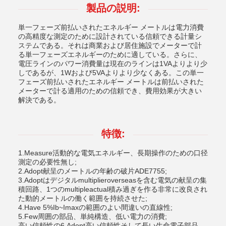
製品の説明:
単一フェーズ前払いされたエネルギー メートルは電力消費
の高精度な測定のために設計されている信頼できる計量シ
ステムである。それは商業および居住施設でメーターで計
る単一フェーズエネルギーのために適している。さらに、
電圧ラインのパワー消費量は現在のラインは1VAよりより少
しであるが、1Wおよび5VAよりより少なくある。この単一
フェーズ前払いされたエネルギー メートルは前払いされた
メーターで計る適用のための信頼でき、費用効果が大きい
解決である。
特徴:
1.Measure活動的な電気エネルギー、長期操作のための口径
測定の必要性無し;
2.Adopt献呈のメートルの年齢の破片ADE7755;
3.Adoptはデジタルmultiplieroverseasを含む電気の献呈の集
積回路、1つのmultipleactual積み過ぎを作る非常に改良され
た動的メートルの働く範囲を持続させた;
4.Have 5%Ib~Imaxの範囲のよい間違いの直線性;
5.Few周囲の部品、単純構造、低い電力の消費;
高い信頼性の6.Adopt高い信頼性そして長い生命電子部品、