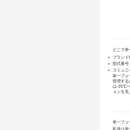
どこで
単
ブランドN
型式番号
コミュニケー
単一フェ
管理する
は-25℃
ョンを支
単一フェ
私達は単