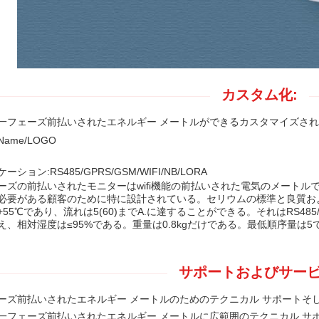
カスタム化:
一フェーズ前払いされたエネルギー メートルが
できるカスタマイズされ
ame/LOGO
ション:RS485/GPRS/GSM/WIFI/NB/LORA
ーズの前払いされたモニターはwifi機能の前払いされた電気のメート
必要がある顧客のために特に設計されている。セリウムの標準と良質お
~+55℃であり、流れは5(60)までA.に達することができる。それはRS485/G
え、相対湿度は≤95%である。重量は0.8kgだけである。最低順序量は5
サポートおよびサービ
ーズ前払いされたエネルギー メートルのためのテクニカル サポートそ
一フェーズ前払いされたエネルギー メートルに広範囲のテクニカル サ