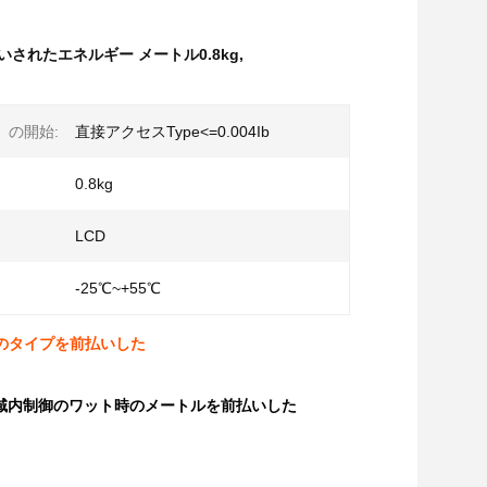
されたエネルギー メートル0.8kg
,
）の開始:
直接アクセスType<=0.004Ib
0.8kg
LCD
-25℃~+55℃
のタイプを前払いした
局域内制御のワット時のメートルを前払いした