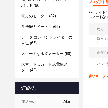
プロダクト
パッド
(66)
ハイライト:
電力のモニター
(82)
スマートな
多機能力メートル
(66)
次元:
データ コンセントレイターの
測定エ
囲:
単位
(65)
正確さ
スマートな水道メーター
(69)
パワー
スマートICカード式電気メー
ター
(42)
青い単一フ
連絡先
連絡先:
Alan