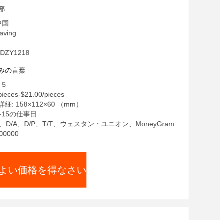
部
中国
ving
DZY1218
みの言葉
 5
ieces-$21.00/pieces
: 158×112×60 （mm）
-15の仕事日
C、D/A、D/P、T/T、ウェスタン・ユニオン、MoneyGram
0000
よい価格を得なさい