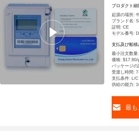
いした
プロダクト細
起源の場所: 
ブランド名: Sa
証明: CE
モデル番号: D
支払及び船積
最小注文数量:
価格: $17.80/p
パッケージの詳細
受渡し時間: 7
支払条件: L/
供給の能力: 10
最も