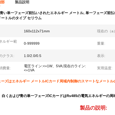
細部
製品説明
青い単一フェーズ前払いされたエネルギー メートル
,
単一フェーズ前払い
メートルのタイプ セリウム
160x112x71mm
現在の（a
ネルギー範
0-999999
重量:
のクラス:
1.0/2.0/0.5
表示:
電圧ライン:<=1W、5VA;現在のライン:
消費量:
実用温度:
<=1VA
ェーズはエネルギー メートルICカード局域内制御のスマートなメートル
白くおよび青の単一フェーズICカードはRs485の電気エネルギーの
製品の説明: