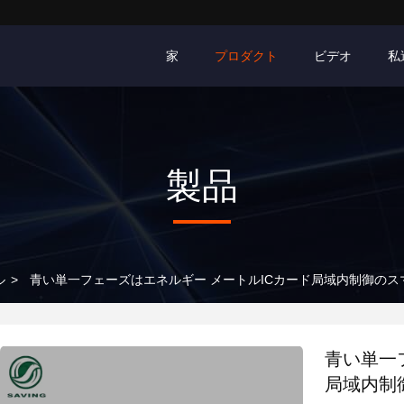
家
プロダクト
ビデオ
私
製品
ル
>
青い単一フェーズはエネルギー メートルICカード局域内制御の
青い単一
局域内制