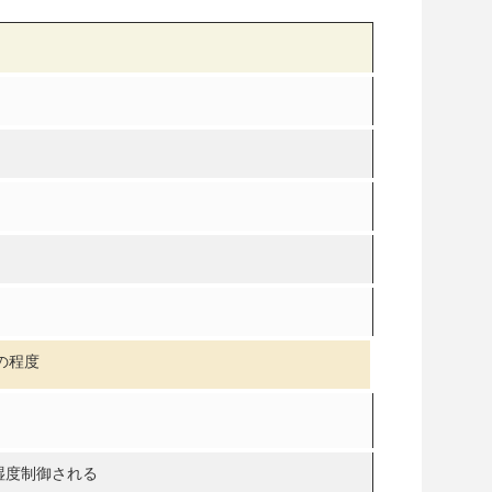
0の程度
対湿度制御される