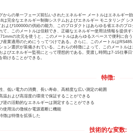
グからの単一フェーズ前払いされたエネルギー メートルはエネルギー
1218は完全なエネルギー制御システムおよびエネルギー モニタリング
ておよび100000の供給の能力、このプロダクトはあらゆる省エネのプ
れて、このメートルは信頼でき、正確なエネルギー使用法情報を提供する
112x71mmの次元を使うと、このメートルはあらゆるスペースで便利に合
び産業適用のためにうってつけである。さらに、このメートルはRS485、G
ション選択が装備されている。これらの特徴によって、このメートルは
およびエネルギー監視にとって理想的である。受渡し時間は7-15仕事
を助けることができる。
特徴:
性、低い電力の消費、長い寿命、高精度な広い測定の範囲
高温および高湿度の環境で保証することができる
び逆の活動的なエネルギーは測定することができる
の使用法の徴候か電源遮断に機能
特徴は特徴を拡張した
技術的な変数: