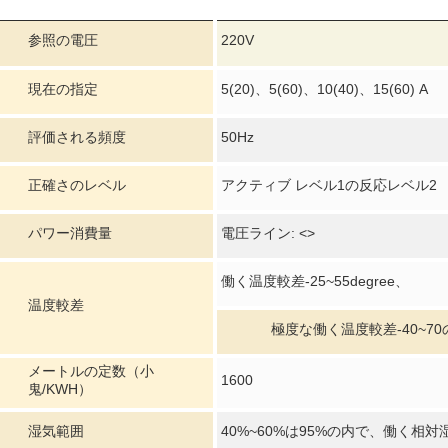
参照の電圧
220V
現在の指定
5(20)、5(60)、10(40)、15(60) A
評価される頻度
50Hz
正確さのレベル
アクティブ レベル1の反応レベル2
パワー消費量
電圧ライン: <>
働く温度較差-25~55degree、
温度較差
極度な働く温度較差-40~7
メートルの定数（小
1600
鬼/KWH）
湿気範囲
40%~60%は95%の内で、働く相