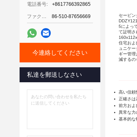
電話番号:
+8617766392865
セービン
ファクシミリ:
86-510-87656669
DDZY
5によっ
て証明さ
160x
住宅およ
ュニケー
今連絡してください
ギー管理
減するの
私達を郵送しなさい
高い信頼
正確さは
前方およ
異常な力
基本的な