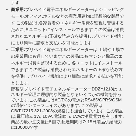
ます.
商業用:
プレペイド電子エネルギーメーターは,ショッピング
モール,オフィス,ホテルなどの商業用建物に理想的な製品で
す.この製品は,各家賃者のエネルギー消費を監視し管理する
ために,各ユニットにインストールできます.この製品は消費
されたエネルギーの正確な読み方を提供し,プリペイド機能
により簡単に請求と支払いを可能とします.
工業用:
プリペイド電子エネルギーメーターは 工場や工場で
の産業用にも適していますこの製品は,各マシンと機器のエ
ネルギー消費を監視するために,各ユニットにインストール
できます.この製品は消費されたエネルギーの正確な読み方
を提供し,プリペイド機能により簡単に請求と支払いを可能
とします.
貯蓄型プリペイド電子エネルギーメーターDDZY1218は エ
ネルギー管理に理想的な製品となるいくつかの機能を持っ
ています.この製品にはAC/DCの電源とRS485/GPRS/GSM
の通信インターフェイスがあります. この製品は
GB/T17215.321-2008の規格にも適合しています. この製品
は,電圧線:≤ 1W, 10VA;電流線: ≤ 1VAの消費電力を有します.
商品の最小注文量は5個で,配達期間は7~15日製品供給能力
は100000です