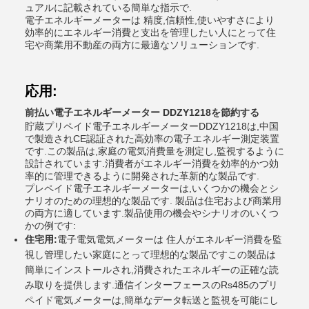
ュアルに記載されている簡単な指示で.
電子エネルギーメーターは 精度,信頼性,使いやすさにより
効率的にエネルギー消費と支出を管理したい人にとって住
宅や商業用不動産の両方に最適なソリューションです.
応用:
前払い電子エネルギーメーター DDZY1218を節約する
貯蔵プリペイド電子エネルギーメーターDDZY1218は,中国
で製造されCE認証された高効率の電子エネルギー測定装置
です.この製品は,家庭の電気消費量を測定し,監視するように
設計されています.消費者がエネルギー消費を効率的かつ効
率的に管理できるように開発された革新的な製品です.
プレペイド電子エネルギーメーターは,いくつかの機会とシ
ナリオのための理想的な製品です. 製品は住宅および商業用
の両方に適しています.製品使用の機会やシナリオのいくつ
かの例です:
住宅用:
電子電気電気メーターは 住人がエネルギー消費を監
視し管理したい家庭にとって理想的な製品ですこの製品は
簡単にインストールされ,消費されたエネルギーの正確な読
み取りを提供します.通信インターフェースのRs485のプリ
ペイド電気メーターは,簡単なデータ転送と監視を可能にし