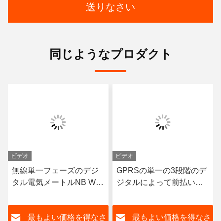
送りなさい
同じようなプロダクト
ビデオ
ビデオ
無線単一フェーズのデジ
GPRSの単一の3段階のデ
タル電気メートルNB Wifi
ジタルによって前払いさ
のスマートなメートルの
れる電子エネルギー メー
多税率
トルLCDの表示
さ
最もよい価格を得なさ
最もよい価格を得なさ