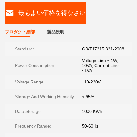
最もよい価格を得なさい
プロダクト細部
製品説明
Standard:
GB/T17215.321-2008
Voltage Line:≤ 1W,
Power Consumption:
10VA; Current Line:
≤1VA
Voltage Range:
110-220V
Storage And Working Humidity:
≤ 95%
Data Storage:
1000 KWh
Frequency Range:
50-60Hz