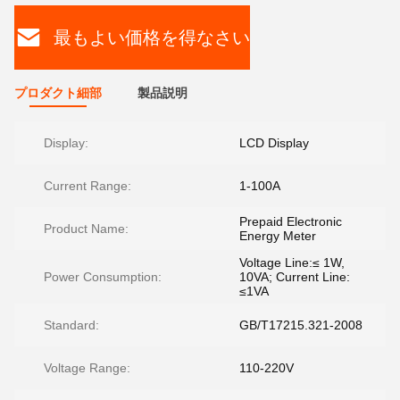
最もよい価格を得なさい
プロダクト細部
製品説明
Display:
LCD Display
Current Range:
1-100A
Prepaid Electronic
Product Name:
Energy Meter
Voltage Line:≤ 1W,
Power Consumption:
10VA; Current Line:
≤1VA
Standard:
GB/T17215.321-2008
Voltage Range:
110-220V