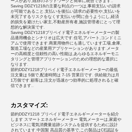
ースがあり,既存のネットワークと簡単に統合できます..
Saving DDZY1218の主要な利点の一つは,事前支払いの請求
が可能であること.支払いを後払い請求の必要性や,支払いを
未完了するリスクをなくす支払いが間に合うようにし,経済
的損失を避けたい家主,不動産所有者,施設管理者にとって理
想的な解決策です.
Saving DDZY1218プリペイド電子エネルギーメーターの製
品適用機会とシナリオは広大です.住宅,アパート,コンドミニ
アムで使用できます.商業用物件にも適しています工場,倉庫,
製造工場などの産業用アプリケーションがあります.メータ
ーの高精度と信頼性の高い性能は,あらゆるエネルギーモニ
タリングと管理アプリケーションのための理想的な選択に
なります.
節約DDZY1218プリペイド電子エネルギーメーターの最低
注文量は 5個で,配達時間は 7-15 営業日です. 供給能力は月
1万個です.顧客は,注文が迅速かつ効率的に処理されると確
信できます..
カスタマイズ:
節約DDZY1218 プリペイド電子エネルギーメーターを紹介
します スマートエネルギーメーター 電気メーターは,家庭や
ビジネスに電気消費量追跡システムを提供するために設計
されています.中国製 高品質の基準で,この製品はCE認証を