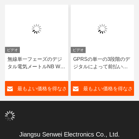
ビデオ
ビデオ
無線単一フェーズのデジ
GPRSの単一の3段階のデ
タル電気メートルNB Wifi
ジタルによって前払いさ
のスマートなメートルの
れる電子エネルギー メー
多税率
トルLCDの表示
さ
最もよい価格を得なさ
最もよい価格を得なさ
い
い
Jiangsu Senwei Electronics Co., Ltd.