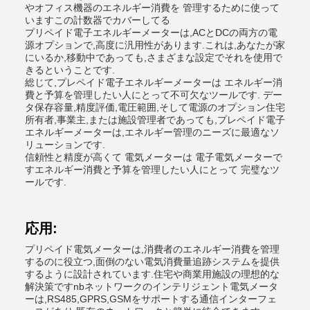
やオフィス機器のエネルギー消費を 管理するために使って
いますこの計数器でカバーしてる
プリペイド電子エネルギーメーターは,ACとDCの両方の電
源オプションで,高度に汎用性があります.これは,あなたが家
にいるか,移動中であっても,さまざまな設定でそれを使用で
きるということです.
総じて,プレペイド電子エネルギーメーターは エネルギー消
費と予算を管理したい人にとって不可欠なツールです. デー
タ保存容量,精度評価,電圧範囲,そして電源のオプション住宅
所有者,事業主,または施設管理者であっても,プレペイド電子
エネルギーメーターは,エネルギー管理のニーズに最適なソ
リューションです.
信頼性と精度が高くて 電気メーターは 電子電気メーターで
すエネルギー消費と予算を管理したい人にとって 完璧なツ
ールです.
応用:
プリペイド電気メーターは,消費者のエネルギー消費を管理
するのに役立つ,面倒のない電気消費量追跡システムを提供
するように設計されています.住宅や商業用施設の理想的な
解決策ですnbネットワークのインテリジェント電気メータ
ーは,RS485,GPRS,GSMをサポートする通信インターフェ