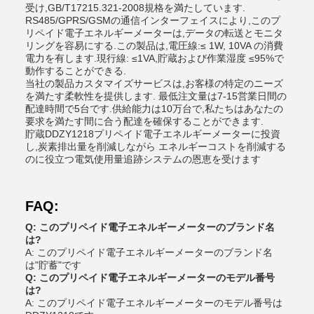
受け,GB/T17215.321-2008規格を満たしています.
RS485/GPRS/GSMの通信インターフェイスにより,このプ
リペイド電子エネルギーメーターは,データの転送とモニタ
リングを容易にする.この製品は,電圧線:≤ 1W, 10VA の消費
電力を有します.現行線: ≤1VA,貯蔵および作業湿度 ≤95%で
動作することができる.
当社の製品カスタマイズサービスは,お客様の特定のニーズ
を満たす柔軟性を提供します. 最低注文量は7-15営業日間の
配達時間で5台です.供給能力は10万台で,私たちはあなたの
要求を満たす間に合う配達を確保することができます.
貯蔵DDZY1218プリペイド電子エネルギーメーターに投資
し,炭素排出量を削減しながら エネルギーコストを削減する
のに役立つ電気使用量追跡システムの恩恵を受けます
FAQ:
Q: このプリペイド電子エネルギーメーターのブランド名
は?
A: このプリペイド電子エネルギーメーターのブランド名
は"貯蓄"です
Q: このプリペイド電子エネルギーメーターのモデル番号
は?
A: このプリペイド電子エネルギーメーターのモデル番号は