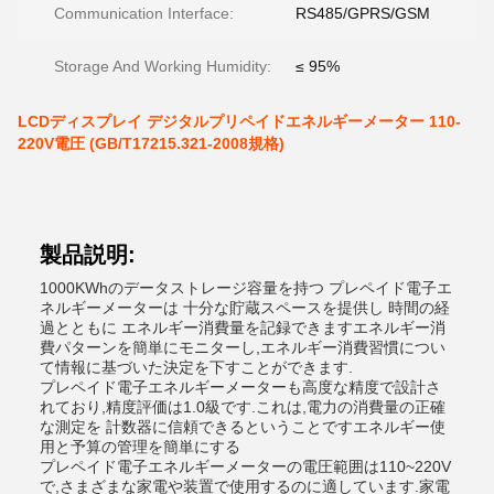
Communication Interface:
RS485/GPRS/GSM
Storage And Working Humidity:
≤ 95%
LCDディスプレイ デジタルプリペイドエネルギーメーター 110-
220V電圧 (GB/T17215.321-2008規格)
製品説明:
1000KWhのデータストレージ容量を持つ プレペイド電子エ
ネルギーメーターは 十分な貯蔵スペースを提供し 時間の経
過とともに エネルギー消費量を記録できますエネルギー消
費パターンを簡単にモニターし,エネルギー消費習慣につい
て情報に基づいた決定を下すことができます.
プレペイド電子エネルギーメーターも高度な精度で設計さ
れており,精度評価は1.0級です.これは,電力の消費量の正確
な測定を 計数器に信頼できるということですエネルギー使
用と予算の管理を簡単にする
プレペイド電子エネルギーメーターの電圧範囲は110~220V
で,さまざまな家電や装置で使用するのに適しています.家電