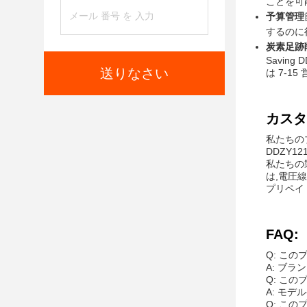
ことを可
予算管理
するのに
炭素足跡
Savin
送りなさい
は 7-15
カスタ
私たちの
DDZY1
私たちの製
は,電圧線
プリペイ
FAQ:
Q: こ
A: ブラン
Q: こ
A: モデ
Q: こ