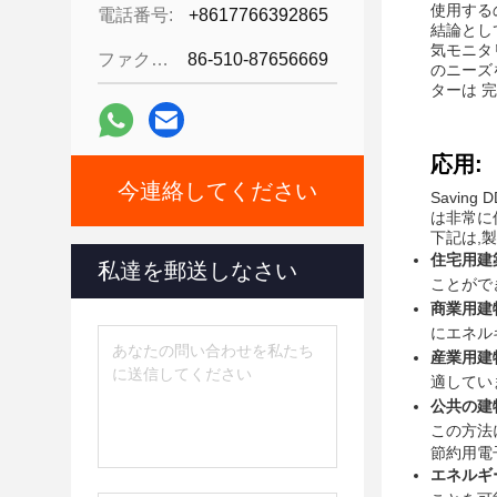
使用する
電話番号:
+8617766392865
結論とし
気モニタ
ファクシミリ:
86-510-87656669
のニーズ
ターは 
応用:
今連絡してください
Savin
は非常に低
下記は,
住宅用建
私達を郵送しなさい
ことがで
商業用建
にエネル
産業用建
適してい
公共の建
この方法
節約用電
エネルギ