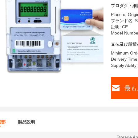
プロダクト細
Place of Origi
ブランド名: Sa
証明: CE
Model Numbe
支払及び船積
Minimum Orde
Delivery Time
Supply Abilit
最も
細部
製品説明
Storage A