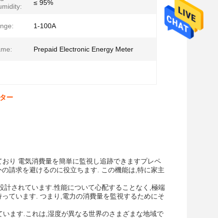
≤ 95%
midity:
nge:
1-100A
ame:
Prepaid Electronic Energy Meter
ーター
ており 電気消費量を簡単に監視し追跡できますプレペ
の請求を避けるのに役立ちます. この機能は,特に家主
に設計されています.性能について心配することなく,極端
持っています. つまり,電力の消費量を監視するためにそ
れています.これは,湿度が異なる世界のさまざまな地域で