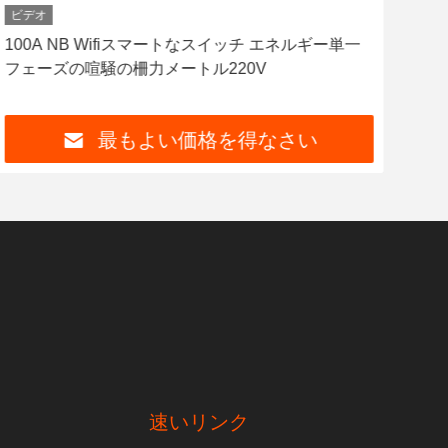
ビデオ
ビデ
100A NB Wifiスマートなスイッチ エネルギー単一
OE
フェーズの喧騒の柵力メートル220V
ルの
最もよい価格を得なさい
速いリンク