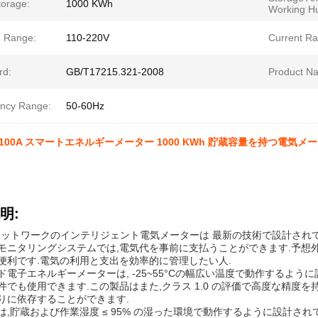
torage:
1000 KWh
Working Hu
e Range:
110-220V
Current Ra
rd:
GB/T17215.321-2008
Product N
ncy Range:
50-60Hz
V 1-100A スマートエネルギーメーター 1000 KWh 貯蔵容量を持つ電気メ
明:
ネットワークのインテリジェント電気メーターは 最新の技術で設計され
モニタリングシステムでは,電気代を事前に支払うことができます.予想外
便利です.電気の利用と支出を効率的に管理したい人.
ド電子エネルギーメーターは, -25~55°Cの幅広い温度で動作するよう
件でも使用できます.この製品はまた,クラス 1.0 の評価で高度な精度を
りに依存することができます.
は,貯蔵および作業湿度 ≤ 95% の湿った環境で動作するように設計さ