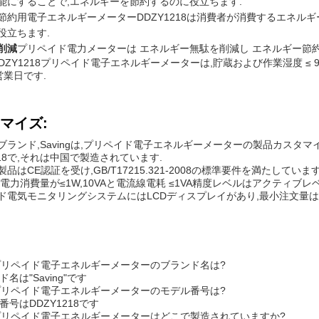
能にすることで,エネルギーを節約するのに役立ちます.
節約用電子エネルギーメーターDDZY1218は消費者が消費するエネル
役立ちます.
削減
プリペイド電力メーターは エネルギー無駄を削減し エネルギー節
g DDZY1218プリペイド電子エネルギーメーターは,貯蔵および作業湿度 ≤ 9
 営業日です.
マイズ:
ブランド,Savingは,プリペイド電子エネルギーメーターの製品カスタ
218で,それは中国で製造されています.
品はCE認証を受け,GB/T17215.321-2008の標準要件を満たし
電力消費量が≤1W,10VAと電流線電耗 ≤1VA精度レベルはアクティブレベ
ド電気モニタリングシステムにはLCDディスプレイがあり,最小注文量は5個で
のプリペイド電子エネルギーメーターのブランド名は?
ド名は"Saving"です
のプリペイド電子エネルギーメーターのモデル番号は?
ル番号はDDZY1218です
のプリペイド電子エネルギーメーターはどこで製造されていますか?