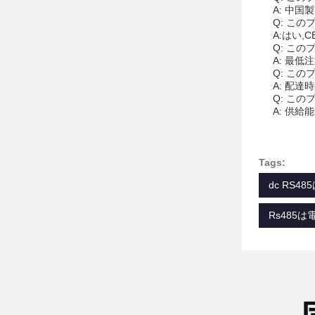
A: 中国
Q: こ
A:はい,
Q: こ
A: 最低
Q: こ
A: 配達
Q: こ
A: 供給
Tags:
dc RS
Rs485