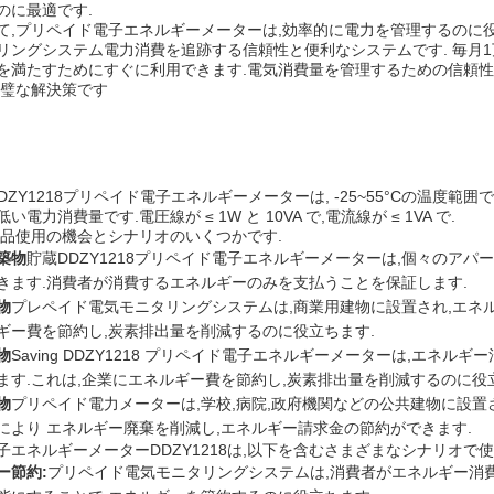
のに最適です.
て,プリペイド電子エネルギーメーターは,効率的に電力を管理するのに
リングシステム電力消費を追跡する信頼性と便利なシステムです. 毎月1
を満たすためにすぐに利用できます.電気消費量を管理するための信頼
完璧な解決策です
g DDZY1218プリペイド電子エネルギーメーターは, -25~55°Cの温度範
い電力消費量です.電圧線が ≤ 1W と 10VA で,電流線が ≤ 1VA で.
製品使用の機会とシナリオのいくつかです.
築物
貯蔵DDZY1218プリペイド電子エネルギーメーターは,個々のア
きます.消費者が消費するエネルギーのみを支払うことを保証します.
物
プレペイド電気モニタリングシステムは,商業用建物に設置され,エネ
ギー費を節約し,炭素排出量を削減するのに役立ちます.
物
Saving DDZY1218 プリペイド電子エネルギーメーターは,エ
ます.これは,企業にエネルギー費を節約し,炭素排出量を削減するのに役
物
プリペイド電力メーターは,学校,病院,政府機関などの公共建物に設置
により エネルギー廃棄を削減し,エネルギー請求金の節約ができます.
子エネルギーメーターDDZY1218は,以下を含むさまざまなシナリオで
ー節約:
プリペイド電気モニタリングシステムは,消費者がエネルギー消