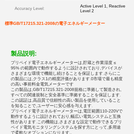
Active Level 1, Reactive
Accuracy Level:
Level 2
標準GB/T17215.321-2008の電子エネルギーメーター
製品説明:
プリペイド電子エネルギーメーターは,貯蔵と作業湿度 ≤
95% の範囲内で動作するように設計されており,デバイスが
さまざまな環境で機能し続けることを保証します.さらにこ
の製品には,クラス1の精度評価があります.0市場で最も精度
の高い事前料金電気メーターです
この製品は,GB/T17215.321-2008規格に準拠して製造され,
すべての関連規制と安全基準に準拠することを保証します.
この認証は,高品質で信頼性の高い製品を使用していること
を知ることで,ユーザーに安心感を与えます.
プリペイド電子エネルギーメーターは,電圧範囲110-220Vで
動作するように設計されており,幅広い電気システムと互換
性があります.この機能は,さまざまな設定で動作できるプリ
ペイド電気モニタリングシステムを探す方にとって,多用途
で柔軟なオプションになります..