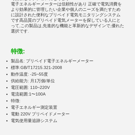
電子エネルギーメーターは信頼性があり 正確で電気消費を
より効果的に管理したい企業や個人のニーズを満たすため
に設計された便利なプリペイド電気モニタリングシステム
です高品質のプリペイド電気メーターを探している人にと
って,この製品は,先進的な機能と革新的なデザインで,優れた
選択です.
特徴:
製品名: プリペイド電子エネルギーメーター
標準:GB/T17215.321-2008
動作温度: -25~55度
供給能力: 月1万個/単位
電圧範囲: 110~220V
電流範囲:1〜100A
特徴:
電子エネルギー測定装置
電動 220V プリペイドメーター
電気使用量追跡システム