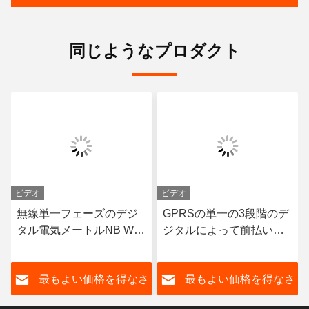
同じようなプロダクト
ビデオ
ビデオ
無線単一フェーズのデジ
GPRSの単一の3段階のデ
タル電気メートルNB Wifi
ジタルによって前払いさ
のスマートなメートルの
れる電子エネルギー メー
多税率
トルLCDの表示
さ
最もよい価格を得なさ
最もよい価格を得なさ