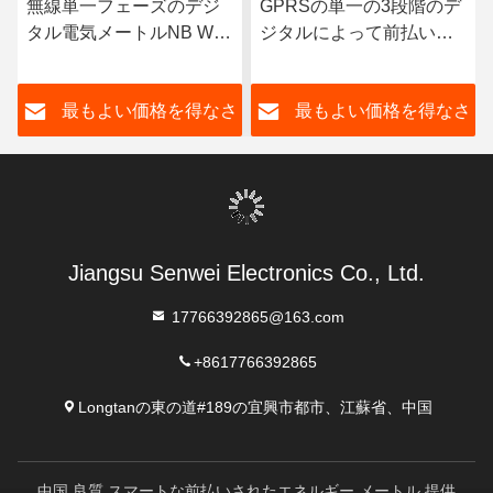
無線単一フェーズのデジ
GPRSの単一の3段階のデ
タル電気メートルNB Wifi
ジタルによって前払いさ
のスマートなメートルの
れる電子エネルギー メー
多税率
トルLCDの表示
さ
最もよい価格を得なさ
最もよい価格を得なさ
い
い
Jiangsu Senwei Electronics Co., Ltd.
17766392865@163.com
+8617766392865
Longtanの東の道#189の宜興市都市、江蘇省、中国
中国 良質 スマートな前払いされたエネルギー メートル 提供