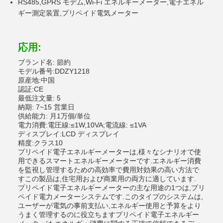
RS485,GPRS モデム,Wi-Fi エネルギーメーター,電子エネル
ギー測定装置,プリペイド電気メーター
応用:
ブランド名: 節約
モデル番号:DDZY1218
原産地:中国
認証:CE
最低注文量: 5
納期: 7~15 営業日
供給能力: 月1万個/単位
電力消費:電圧線:≤1W,10VA;電流線: ≤1VA
ディスプレイ:LCD ディスプレイ
精度:クラス10
プリペイド電子エネルギーメーターは,様々なシナリオで使
用できるスマートエネルギーメーターです.エネルギー消費
を監視し管理するための高効率で費用対効果の高い方法で
すこの製品は,住宅用および商業用の両方に適しています.
プリペイド電子エネルギーメーターの主な用途の1つは,プリ
ペイド電力メーターシステムです.このタイプのシステムは,
ユーザーが電気の事前支払い,エネルギー使用と予算をより
うまく管理するのに役立ちますプリペイド電子エネルギー