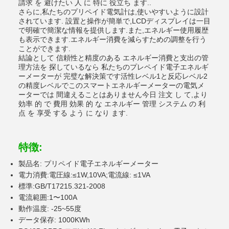
請求 を 避けたい 人 に 特に 役立ち ます..
さらに,私たちのプリペイド電気計は,使いやすいように設計
されています. 設置と操作が簡単で,LCDディスプレイは一目
で明確で簡潔な情報を提供します.また,エネルギー使用履歴
も表示できます.エネルギー消費を減らすための調整を行う
ことができます.
結論として 信頼性と精度のある エネルギー消費と支出の管
理方法を 探しているなら 私たちのプレペイド電子エネルギ
ーメーターが 完璧な解決策です活性レベル1と反応レベル2
の精度レベルでこのスマートエネルギーメーターの電気メ
ーターでは 間違えることはありません今日 注文 し て,より
効率 的 で 費用 効果 的 な エネルギー 管理 システム の 利
点 を 享受 する よう に なり ます.
特徴:
製品名: プリペイド電子エネルギーメーター
電力消費:電圧線:≤1W,10VA;電流線: ≤1VA
標準:GB/T17215.321-2008
電流範囲:1〜100A
動作温度: -25~55度
データ保存: 1000KWh