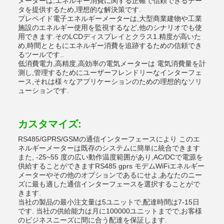
メーターは,エネルギー消費に関する正確で信頼できるデー
タを提供するため,理想的な解決策です.
プレペイド電子エネルギーメーターは,大型商業建物や工業
施設のエネルギー使用を監視するなど,他のシナリオでも使
用できます.そのLCDディスプレイとクラス1.精度が高いた
め,時間とともにエネルギー消費を追跡するための信頼でき
るツールです..
低消費電力,高精度,高効率の電気メーターは 電気消費量を計
測し,管理するためにユーザーフレンドリーなインターフェ
ース,それは様々なアプリケーションのための理想的なソリ
ューションです.
カスタマイズ:
RS485/GPRS/GSMの通信インターフェースにより このエ
ネルギーメーターは既存のシステムに簡単に統合できます
また, -25~55 度の広い動作温度範囲があり,AC/DCで電源を
供給することができますRS485 gprs モデムWiFiエネルギー
メーターやその他のオプションであるにせよ,あなたのニー
ズに最も適した通信インターフェースを選択することがで
きます.
当社の製品の最小注文量は5ユニットで,配達時間は7-15日
です. 当社の供給能力は月に100000ユニットまでで,お客様
のビジネスニーズに間に合う配達を保証します.