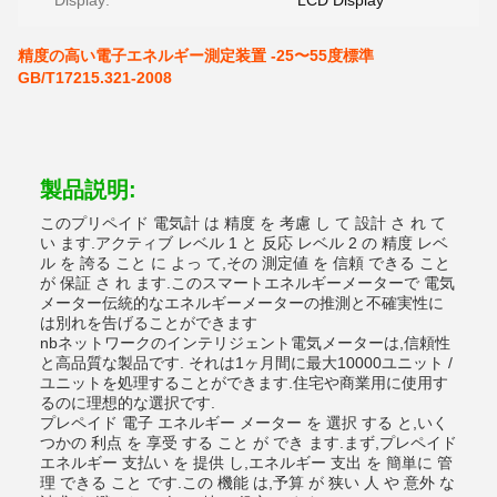
Display:
LCD Display
精度の高い電子エネルギー測定装置 -25〜55度標準
GB/T17215.321-2008
製品説明:
このプリペイド 電気計 は 精度 を 考慮 し て 設計 さ れ て
い ます.アクティブ レベル 1 と 反応 レベル 2 の 精度 レベ
ル を 誇る こと に よっ て,その 測定値 を 信頼 できる こと
が 保証 さ れ ます.このスマートエネルギーメーターで 電気
メーター伝統的なエネルギーメーターの推測と不確実性に
は別れを告げることができます
nbネットワークのインテリジェント電気メーターは,信頼性
と高品質な製品です. それは1ヶ月間に最大10000ユニット /
ユニットを処理することができます.住宅や商業用に使用す
るのに理想的な選択です.
プレペイド 電子 エネルギー メーター を 選択 する と,いく
つかの 利点 を 享受 する こと が でき ます.まず,プレペイド
エネルギー 支払い を 提供 し,エネルギー 支出 を 簡単に 管
理 できる こと です.この 機能 は,予算 が 狭い 人 や 意外 な