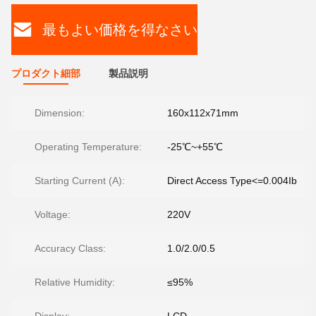
最もよい価格を得なさい
プロダクト細部
製品説明
Dimension:
160x112x71mm
Operating Temperature:
-25℃~+55℃
Starting Current (A):
Direct Access Type<=0.004Ib
Voltage:
220V
Accuracy Class:
1.0/2.0/0.5
Relative Humidity:
≤95%