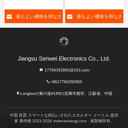
エネルギー モニターの単
ルRs485を前払いした
一フェーズ電子KWHのメ
さ
最もよい価格を得なさ
最もよい価格を得なさ
ートル
い
い
Jiangsu Senwei Electronics Co., Ltd.
17766392865@163.com
+8617766392865
Longtanの東の道#189の宜興市都市、江蘇省、中国
中国 良質 スマートな前払いされたエネルギー メートル 提供
者 著作権 2023-2026 metersenergy.com . 複製権所有。