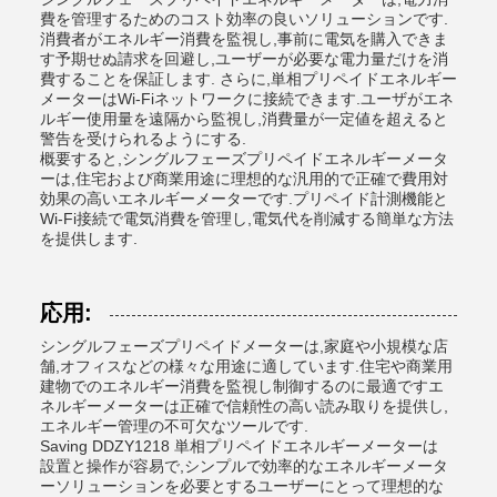
費を管理するためのコスト効率の良いソリューションです.
消費者がエネルギー消費を監視し,事前に電気を購入できま
す予期せぬ請求を回避し,ユーザーが必要な電力量だけを消
費することを保証します. さらに,単相プリペイドエネルギー
メーターはWi-Fiネットワークに接続できます.ユーザがエネ
ルギー使用量を遠隔から監視し,消費量が一定値を超えると
警告を受けられるようにする.
概要すると,シングルフェーズプリペイドエネルギーメータ
ーは,住宅および商業用途に理想的な汎用的で正確で費用対
効果の高いエネルギーメーターです.プリペイド計測機能と
Wi-Fi接続で電気消費を管理し,電気代を削減する簡単な方法
を提供します.
応用:
シングルフェーズプリペイドメーターは,家庭や小規模な店
舗,オフィスなどの様々な用途に適しています.住宅や商業用
建物でのエネルギー消費を監視し制御するのに最適ですエ
ネルギーメーターは正確で信頼性の高い読み取りを提供し,
エネルギー管理の不可欠なツールです.
Saving DDZY1218 単相プリペイドエネルギーメーターは
設置と操作が容易で,シンプルで効率的なエネルギーメータ
ーソリューションを必要とするユーザーにとって理想的な