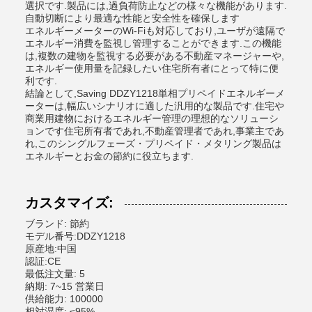
選択です.製品には,過負荷防止などの様々な機能があります.
自動切断により最適な性能と安全性を確保します
エネルギーメーターのWi-Fiも対応しており,ユーザが遠隔で
エネルギー消費を監視し管理することができます.この機能
は,複数の建物を監視する必要がある不動産マネージャーや,
エネルギー使用量を記録したい住宅所有者にとって特に便
利です.
結論として,Saving DDZY1218単相プリペイドエネルギーメ
ーターは,幅広いシナリオに適した汎用的な製品です.住宅や
商業用建物におけるエネルギー管理の理想的なソリューシ
ョンです住宅所有者であれ,不動産管理者であれ,事業主であ
れ,このシングルフェーズ・プリペイド・メタリング製品は
エネルギーとお金の節約に役立ちます.
カスタマイズ:
ブランド: 節約
モデル番号:DDZY1218
原産地:中国
認証:CE
最低注文量: 5
納期: 7~15 営業日
供給能力: 100000
相対湿度: ≤95%