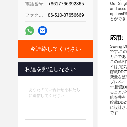
Our Singl
電話番号:
+8617766392865
and accu
optio
ファクシミリ:
86-510-87656669
とができ
応用:
Savi
今連絡してください
です.こ
万台である
この単相
イは,電
私達を郵送しなさい
貯蔵DD
費量を監
プレペイ
す.貯蔵
ることが
給を共有
貯蔵DDZ
に設計さ
です