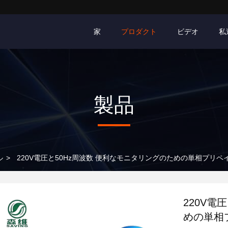
家
プロダクト
ビデオ
私
製品
ル
>
220V電圧と50Hz周波数 便利なモニタリングのための単相プリペ
220V電
めの単相