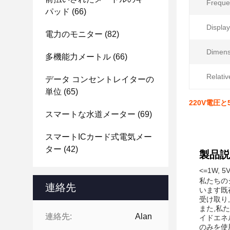
Freque
パッド
(66)
Display
電力のモニター
(82)
Dimens
多機能力メートル
(66)
Relativ
データ コンセントレイターの
単位
(65)
220V電圧
スマートな水道メーター
(69)
スマートICカード式電気メー
ター
(42)
製品説
<=1W,
私たちのシ
連絡先
います既
受け取り
また,私
連絡先:
Alan
イドエネ
のみを使