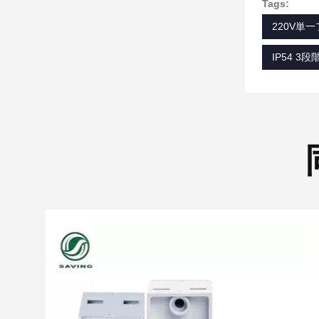
Tags:
220V単
IP54 