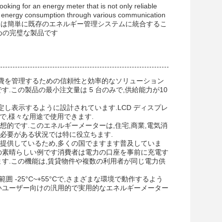
oking for an energy meter that is not only reliable
r energy consumption through various communication
により,あなたは簡単に既存のエネルギー管理システムに統合するこ
めの完璧な製品です
力の消費を管理するための信頼性と効率的なソリューション
.この製品の最小注文量は 5 台のみで,供給能力が10
定し表示するように設計されています.LCD ディスプレ
で,様々な用途で使用できます.
想的です.このエネルギーメーターは,住宅,商業,電気消
必要がある状況では特に役立ちます.
提供しているため,多くの国でますます普及していま
ターの素晴らしい例です消費者は電力の口座を事前に充電す
す.この機能は,賃貸物件や複数の利用者が同じ電力供
囲 -25°C~+55°Cで,さまざまな環境で動作するよう
いユーザー向けの汎用的で実用的なエネルギーメーター