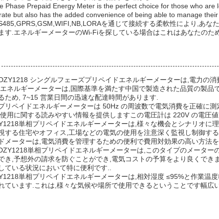
e Phase Prepaid Energy Meter is the perfect choice for those who are lo
rate but also has the added convenience of being able to manage thei
nsRS485,GPRS,GSM,WIFI,NB,LORAを通じて接続する柔軟性
ます.エネルギーメーターのWi-Fiを探している場合はこれはあなたのた
ng DDZY1218 シングルフェーズプリペイドエネルギーメーターは,電
のエネルギーメーターは,国際基準を満たす中国で製造された品質の製品です
ため, 7~15 営業日間の迅速な配達時間があります.
プリペイドエネルギーメーターは 50Hz の周波数で電気消費を正確に測
気使用に関する読みやすい情報を提供しますこの電圧計は 220V の電圧値
ZY1218単相プリペイドエネルギーメーターは,様々な機会とシナリオに理
視する住宅やオフィス,工場などの電気の使用を注意深く監視し制御する
ドメーターは,電気消費を管理するための便利で費用対効果の高い方法を
DDZY1218単相プリペイドエネルギーメーターは,このタイプのメー
でき,予想外の請求を防ぐことができ,電気コストの予算をより良くできま
している状況において特に便利です..
Y1218単相プリペイドエネルギーメーターは,相対湿度 ≤95%と作業温度範
れています.これは,様々な気候や場所で使用できるということです幅広