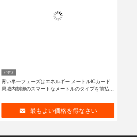
ビデオ
青い単一フェーズはエネルギー メートルICカード
50
局域内制御のスマートなメートルのタイプを前払い
ル
した
最もよい価格を得なさい