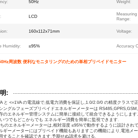
ncy:
50Hz
Weight:
Measuring
:
LCD
Range:
ion:
160x112x71mm
Voltage:
e Humidity:
≤95%
Accuracy C
と50Hz周波数 便利なモニタリングのための単相プリペイドモニター
明:
 5VA と <=1VA の電流線で,低電力消費を保証し,1.0/2.0/0 の精度クラ
ングルフェーズプリペイドエネルギーメーターは RS485,GPRS,GSM,
存のエネルギー管理システムに簡単に接続して統合できるようにします
,いつでもどこからでも エネルギー消費を簡単に監視できます.
たちのエネルギーメーターは,相対湿度 ≤95%で動作するように設計され
ルギーメーターにはプリペイド機能もありますこの機能により,電池メー
用することを確認できます.予期せぬ請求を避ける.