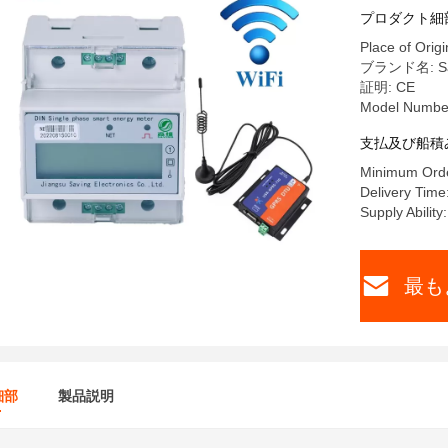
プロダクト細
Place of Origi
ブランド名: Sa
証明: CE
Model Numbe
支払及び船積
Minimum Orde
Delivery Time
Supply Abilit
最も
細部
製品説明